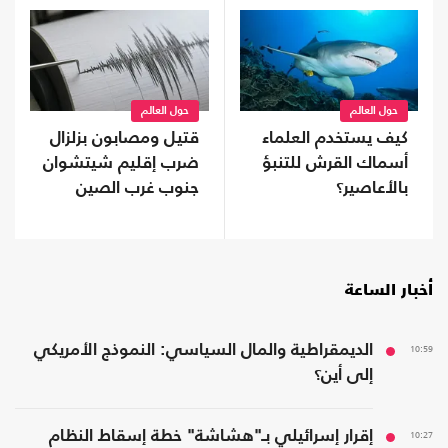
حول العالم
حول العالم
كيف يستخدم العلماء
قتيل ومصابون بزلزال
أسماك القرش للتنبؤ
ضرب إقليم شيتشوان
بالأعاصير؟
جنوب غرب الصين
أخبار الساعة
10:59
الديمقراطية والمال السياسي: النموذج الأمريكي
إلى أين؟
10:27
إقرار إسرائيلي بـ"هشاشة" خطة إسقاط النظام