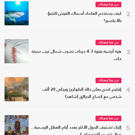
من هنا وهناك
2
كيف يستخدم العلماء أسماك القرش للتنبؤ
بالأعاصير؟
من هنا وهناك
3
هزة أرضية بقوة 4.3 درجات تضرب شمال غرب مدينة
حلب
من هنا وهناك
4
إقليم كندي يعلن حالة الطوارئ ويجلي 20 ألف
شخص مع اتساع الحرائق (شاهد)
من هنا وهناك
5
إليك تصنيف الدول الأكثر بعدد أيام العطل الرسمية..
نيبال تتصدر (إنفوغراف)