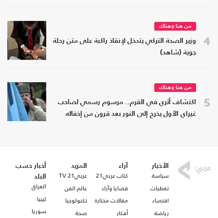
من هنا وهناك
4
وزير الصحة التركي يتدخل لإنقاذ راكبة على متن رحلة
جوية (شاهد)
من هنا وهناك
5
اكتشاف أثري في القرم.. مرسوم رسمي لصاحب
غيراي الأول يخرج إلى النور بعد قرون من إخفائه
الأخبار
آراء
المزيد
أخبار حسب
سياسة
كتاب عربي21
عربي21 TV
البلد
العراق
تغطيات
قضايا وآراء
عالم الفن
ليبيا
اقتصاد
مقالات مختارة
تكنولوجيا
سوريا
رياضة
أفكار
صحة