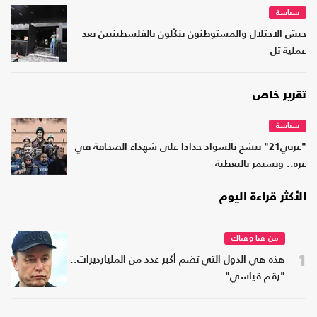
سياسة
جيش الاحتلال والمستوطنون ينكّلون بالفلسطينيين بعد
عملية تل
تقرير خاص
سياسة
"عربي21" تتشح بالسواد حدادا على شهداء الصحافة في
غزة.. وتستمر بالتغطية
الأكثر قراءة اليوم
من هنا وهناك
1
هذه هي الدول التي تضم أكبر عدد من المليارديرات..
"رقم قياسي"