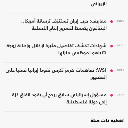
الإيراني
08:14
معاريف: حرب إيران تستنزف ترسانة أمريكا..
البنتاغون يضغط لتسريع إنتاج الأسلحة
07:51
شهادات تكشف تفاصيل مثيرة لإذلال وإهانة زوجة
نتنياهو لموظفي منزلها
00:13
WSJ: تفاهمات هرمز تكرس نفوذا إيرانيا فعليا على
المضيق
22:45
مسؤول إسرائيلي سابق يرجح أن يقود اتفاق غزة
إلى دولة فلسطينية
تغطية ذات صلة