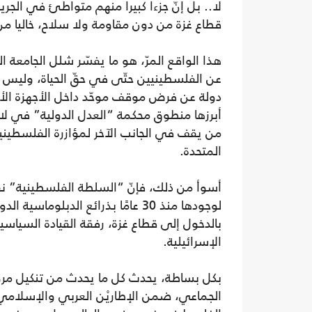
لا.. بل إنّ جزءا كبيرا منهم متواطئ في الجري
قطاع غزة من دون مقاومة ولا سلاح، خاليا من
هذا الواقع المرّ، هو ما يفسّر شلل الجامعة 
دولة عن فرض موقف موحّد داخل الأجهزة الأمم
أبرزها منطوق محكمة “العدل الدولية” في لاهاي
من يقف في الجانب الآخر لمؤازرة الفلسطينيي
المتحدة.
أسوأ من ذلك، فإنّ “السلطة الفلسطينية” نفس
لوجودها منذ 30 عامًا بذرائع الدب
بالدخول إلى قطاع غزة، رفقة القيادة السياسي
الإسرائيلية.
بكل بساطة، يحدث كل ما يحدث من تنكيل مروّع
الجماعي، ضمن الإطاريْن العربي والإسلامي، 