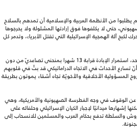
م يطلبوا من الأنظمة العربية والإسلامية أن تمدهم بالسلاح
وني، حتى لا يكلفوها فوق إرادتها المشلولة ولا يحرجوها
 لكبح آلة الهمجية الإسرائيلية التي تقتل الأبرياء، وتدمر كل
لكن حدث، ويا للأسف، ما لم يخطر على بال أحد، استمرار الإبادة قرابة 13 شهرا بمنحنى تصاعديّ من دون
ّ تسارع الأحداث في الاتجاه الدراماتيكي قد بثّ في قلوبهم
 المسؤولية الأخلاقية والأخويّة تجاه أشقاء يموتون بطريقة
ة عن الوقوف في وجه الغطرسة الصهيونية والأمريكية، وهي
ا إشهارها ميدانيّا لإجبار الكيان الإسرائيلي وحلفائه على
لعروش والسلطة تدفع بحكام العرب والمسلمين للانسحاب إلى
جنونة.