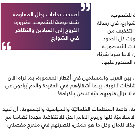
ة للشعوب،
أصبحت نداءات رجال المقاومة
شوارع، في رسالة
شبه يومية للشعوب، بضرورة
 التخفيف من
الخروج إلى الميادين والتظاهر
اوزت كل الحدود
في الشوارع
ولات الأسطورية
 لأننا صرنا شركاء
المقدور عليها.
 بين العرب والمسلمين في أقطار المعمورة، بما نراه الآن
طات ثانوية، بينما أشقاؤهم في العقيدة والدم يُبادون عن
 لا تزال قلوبهم حيّة تنبض بالكرامة!
مة، خاصة المنظمات العُلمائيّة والسياسية والجمعوية، أن تعيد
إسلاميّة كلها وربوع العالم الحرّ، للانتفاضة مجددا تضامنا مع
وبذلا للمال وكل ما هو ممكن، لنصرتهم في منعرج مفصلي