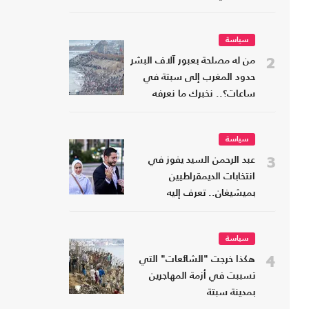
سياسة
2
من له مصلحة بعبور آلاف البشر
حدود المغرب إلى سبتة في
ساعات؟.. نخبرك ما نعرفه
سياسة
3
عبد الرحمن السيد يفوز في
انتخابات الديمقراطيين
بميشيغان.. تعرف إليه
سياسة
4
هكذا خرجت "الشائعات" التي
تسببت في أزمة المهاجرين
بمدينة سبتة