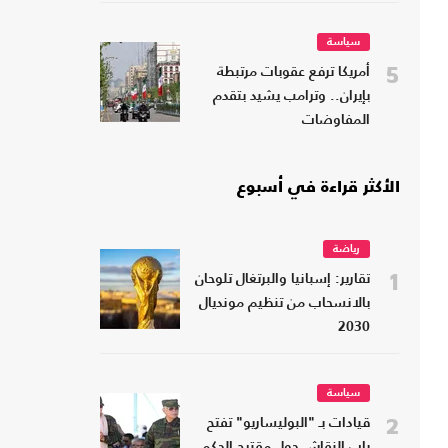
سياسة
5
أمريكا ترفع عقوبات مرتبطة
بإيران.. وترامب يشيد بتقدم
المفاوضات
الأكثر قراءة في أسبوع
رياضة
1
تقارير: إسبانيا والبرتغال تلوحان
بالانسحاب من تنظيم مونديال
2030
سياسة
2
قيادات بـ "البوليساريو" تفتح
باب النقاش حول مقترح الحكم