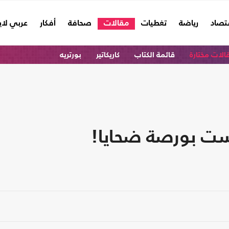
تصاد
رياضة
تغطيات
مقالات
صحافة
أفكار
عربي لا
الات مختارة
قائمة الكتاب
كاريكاتير
بورتريه
يست بورصة ضحايا!