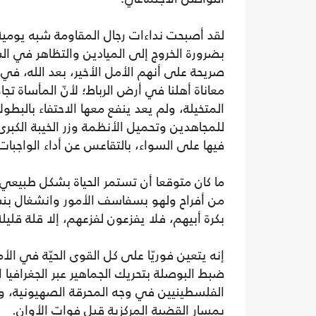
لقد أصبحت نداءات رجال المقاومة شبه يومي
بضرورة الخروج إلى الميادين والتظاهر في ال
صريحة على أنهم الأمل الأخير، بعد الله، في
معاناة أهلنا في أرض الرباط؛ لأنّ المأساة تج
المتخيلة، ولم يعد ينفع معها الاحتفاء بالبط
للمجاهدين وتحميل الأنظمة وزر الخيبة الكبرى؛
فيها على السواء، بالتقاعس عن أداء الواجبات 
ما كان متوقعا أن تستمر الحياة بشكل طبيعي،
من أفراح ولهو بسفاسف الأمور وانشغال بنشا
بكرة أبيهم، فلا يفزعون لفزعهم، إلا قلة قليلة
إنه يتعين فوريّا على كل القوى الحيّة في الأ
ضبط البوصلة بتحريك الجماهير عبر الجغرافيا ال
الفلسطينيين في وجه المحرقة الصهيونية، 
بمسار القضية المركزية قبل فوات الأوان.