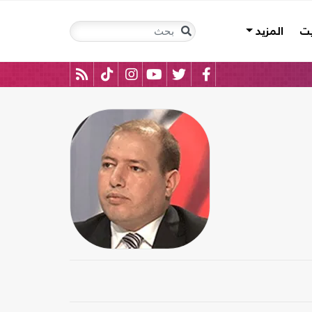
يت
المزيد