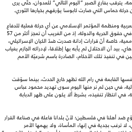
مة، يترقب بفارغ الصبر “اليوم التالي” للعدوان، حتّى يرى
 حركة حماس التي صارت كابوسا يؤرقهم بخيارها الثوري.
العربية ومنظمة المؤتمر الإسلامي عن أي حركة فعلية للدفاع
عن الفلسطينيين حتّى في حقّ الحياة، وليس في حقوق الحرية والدولة، إذ من الغريب أن تعجز أكثر من 57
ية، خاصة أنّ قرارات إدانة صدرت ضدّ الكيان الإسرائيلي،
، بيد أن الاحتلال لم يأبه بها إطلاقا، لإدراكه الجازم بغياب
ن في تنفيذ تلك الأحكام، الصادرة باسم شرعيّة الأمم
ها القابعة في رام الله تظهر خارج الحدث، بينما سوّقت
لوماسية الدولية، في حين لم نر منها اليوم سوى تهديد محمود عباس
ة، في انتظار تنفيذه، بشرط ألا يكون على ظهر الدبابة
 ضد أهلنا في فلسطين؛ لأنّ بلدانا فاعلة في صناعة القرار
لا ترغب بجدية في إنهاء المأساة، ولا يهمها الأمر