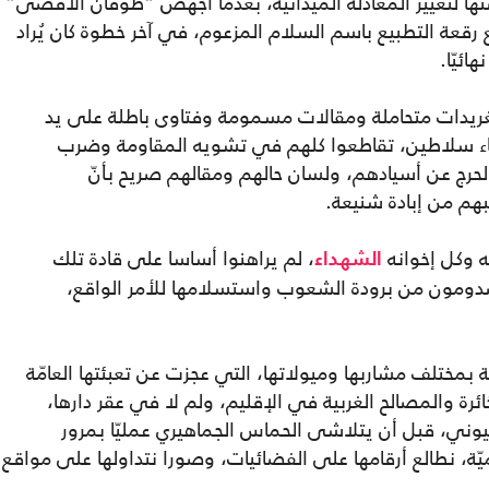
لتغيير المعادلة الميدانيّة، بعدما أجهض “طوفان الأقصى”
قعة التطبيع باسم السلام المزعوم، في آخر خطوة كان يُراد
ائيّا.
 تغريدات متحاملة ومقالات مسمومة وفتاوى باطلة على يد
ماء سلاطين، تقاطعوا كلهم في تشويه المقاومة وضرب
 الحرج عن أسيادهم، ولسان حالهم ومقالهم صريح بأنّ
م من إبادة شنيعة.
ه وكل إخوانه
، لم يراهنوا أساسا على قادة تلك
الشهداء
دومون من برودة الشعوب واستسلامها للأمر الواقع،
بمختلف مشاربها وميولاتها، التي عجزت عن تعبئتها العامّة
ة والمصالح الغربية في الإقليم، ولم لا في عقر دارها،
يوني، قبل أن يتلاشى الحماس الجماهيري عمليّا بمرور
يّة، نطالع أرقامها على الفضائيات، وصورا نتداولها على مواقع