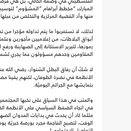
الفلسطيني في وضعه الحالي، بل هي فرصتها 
المبارك “مخطط أبراهام “المشؤوم” لتوسيع ر
منها وأد القضية المركزية والتخلص من عبئها نه
لذلك، لا تستغربوا ما يتم تداوله مؤخرا من
أبواق البلاطات، من إعلاميين مأجورين وعل
رموزها، لتبرير الاستكانة إلى الصهاينة ورفع
المقاومين وحدهم مسؤولون عما يجري لشعبه
لا شكّ أن رفاق البطل السّنوار، رضي الله عن
الأنظمة في نصرة الطوفان، لكنهم يقينا مص
بتعايشها مع الجرائم اليوميّة.
والعتب في هذا السياق على نخبها المجتمعية 
في اتجاه الضغط السياسي على الأنظمة الخائر
مثلما كاد أن يحدث في بدايات العدوان الصه
الوقت، لتصبح الفاجعة مجرد بورصة خبريّة يوم
التواصل الاجتماعي!