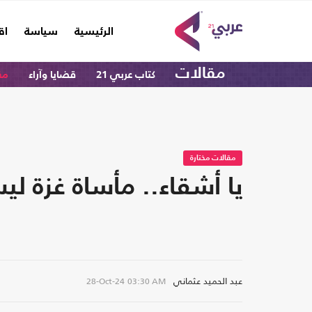
(current)
الرئيسية
سياسة
اق
مقالات
كتاب عربي 21
قضايا وآراء
مق
مقالات مختارة
يا أشقاء.. مأساة غزة ل
عبد الحميد عثماني
28-Oct-24
03:30 AM