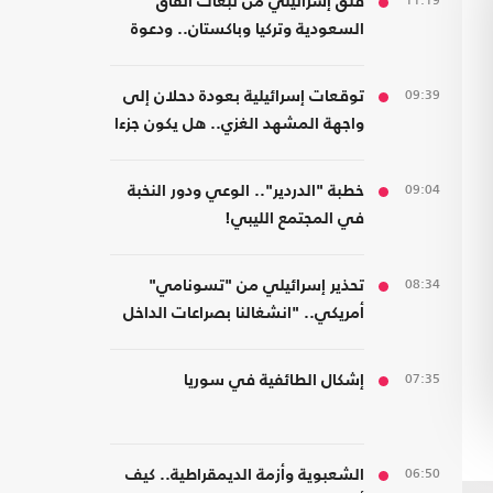
11:19
قلق إسرائيلي من تبعات اتفاق
السعودية وتركيا وباكستان.. ودعوة
لتشكيل تحالفات موازية
09:39
توقعات إسرائيلية بعودة دحلان إلى
واجهة المشهد الغزي.. هل يكون جزءا
من ترتيبات ما بعد الحرب؟
09:04
خطبة "الدردير".. الوعي ودور النخبة
في المجتمع الليبي!
08:34
تحذير إسرائيلي من "تسونامي"
أمريكي.. "انشغالنا بصراعات الداخل
يحجب ما يتغير بواشنطن"
07:35
إشكال الطائفية في سوريا
06:50
الشعبوية وأزمة الديمقراطية.. كيف