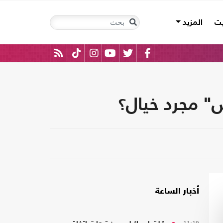
يت
المزيد
س" مجرد خيال؟
أخبار الساعة