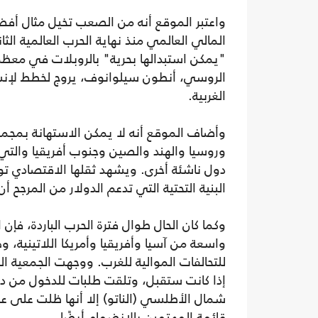
واعتبر الموقع أنه من الصعب تخيل مثال أ
المالي العالمي منذ نهاية الحرب العالمية الث
"يمكن استبدالها بحرية" بالروبلات في معظم 
الروسي، أنطون سيلوانوف، يروج لخطط لإنشا
الغربية.
وأضاف الموقع أنه لا يمكن الاستهانة بمجمو
وروسيا والهند والصين وجنوب أفريقيا والتي د
دول ناشئة أخرى. ويشهد ثقلها الاقتصادي توس
البنية التحتية التي تدعم الدولار من المرجح أ
وكما كان الحال طوال فترة الحرب الباردة، فإن
واسعة من آسيا وأفريقيا وأمريكا اللاتينية،
للتحالفات الموالية للغرب. ووجهت الجمعية ا
إذا كانت ستقبل، وتلقت طلبات للدخول من دو
شمال الأطلسي (الناتو) إلا أنها ظلت على 
قائمة المهتمين بالانضمام أيضًا.