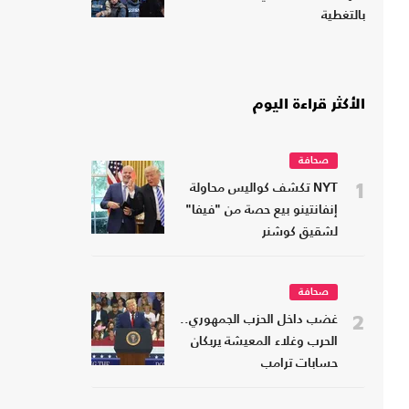
بالتغطية
الأكثر قراءة اليوم
صحافة
1
NYT تكشف كواليس محاولة
إنفانتينو بيع حصة من "فيفا"
لشقيق كوشنر
صحافة
2
غضب داخل الحزب الجمهوري..
الحرب وغلاء المعيشة يربكان
حسابات ترامب