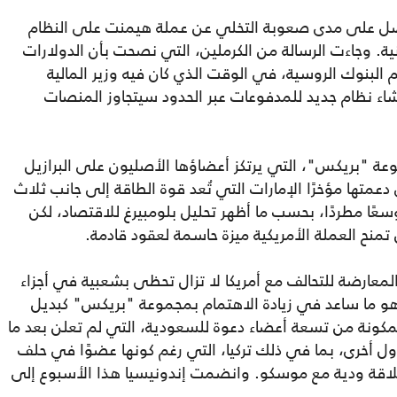
فضل على مدى صعوبة التخلي عن عملة هيمنت على النظام
انية. وجاءت الرسالة من الكرملين، التي نصحت بأن الدولارات
البنوك الروسية، في الوقت الذي كان فيه وزير المالية
ء نظام جديد للمدفوعات عبر الحدود سيتجاوز المنصات
عة "بريكس"، التي يرتكز أعضاؤها الأصليون على البرازيل
عمتها مؤخرًا الإمارات التي تُعد قوة الطاقة إلى جانب ثلاث
عًا مطردًا، بحسب ما أظهر تحليل بلومبيرغ للاقتصاد، لكن
ن تمنح العملة الأمريكية ميزة حاسمة لعقود قادمة.
 المعارضة للتحالف مع أمريكا لا تزال تحظى بشعبية في أجزاء
 وهو ما ساعد في زيادة الاهتمام بمجموعة "بريكس" كبديل
لمكونة من تسعة أعضاء دعوة للسعودية، التي لم تعلن بعد ما
ل أخرى، بما في ذلك تركيا، التي رغم كونها عضوًا في حلف
علاقة ودية مع موسكو. وانضمت إندونيسيا هذا الأسبوع إلى