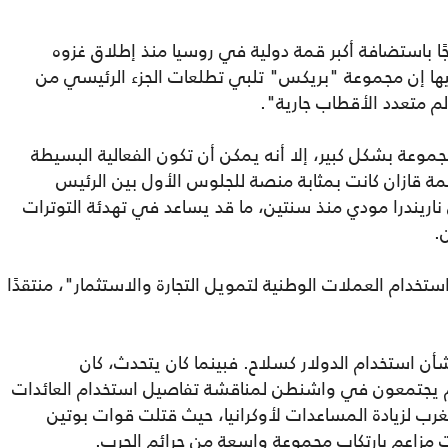
ًا باستضافة أكبر قمة دولية في روسيا منذ إطلاق غزوه
ل فيها إن مجموعة "بريكس" تلبي تطلعات الجزء الرئيسي من
م متعدد الأقطاب جارية".
موعة بشكل كبير، إلا أنه يمكن أن تكون الفعالية البسيطة
 قمة قازان كانت بمثابة منصة للجلوس الأول بين الرئيس
اريندرا مودي منذ سنتين، ما قد يساعد في تهدئة التوترات
.
تخدام العملات الوطنية لتمويل التجارة والاستثمار"، منتقدًا
أن استخدام الدولار كسلاح. فبينما كان يتحدث، كان
لم يجتمعون في واشنطن لمناقشة تفاصيل استخدام العائدات
رب لزيادة المساعدات لأوكرانيا، حيث قتلت قوات بوتين
ت مزاعم بارتكاب مجموعة واسعة من جرائم الحرب.