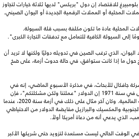
ومبيرغ للاقتصاد إن دول "بريكس" لديها ثلاثة خيارات لتجاوز
لات المحلية أو العملات الرقمية الجديدة أو اليوان الصيني.
ت المحلية عادة ما تكون مكلفة بسبب قلة السيولة.
ا إلى السيولة الكافية للتعامل مع تدفقات التجارة الكبرى".
ليوان، الذي ترغب الصين في تدويله دوليًا ولكنها لا تريد أن
ح حول ما إذا كانت ستوافق، في حالة حدوث أزمة، على ضخ
ركة جافكال للأبحاث، في مذكرة الأسبوع الماضي، إنه في
حين أن وزير الخزانة الأمريكي جون كونالي قال في سنة 1971 إن الدولار "عملتنا ولكن مشكلتكم"، فإن
واشنطن قد تقدمت بشكل متكرر إلى الساحة العالمية. وكان آخر مثال على ذلك في أزمة سنة 2020، عندما
لجنوبية والمكسيك والبرازيل مقايضة الدولار من الاحتياطي
ب، الذي يدعي أنه من دعاة أمريكا أولاً.
في الوقت الحالي ليست مستعدة لتزويد حتى شريكها الأكبر