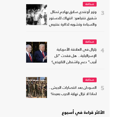
صحافة
3
وزير أوغندي سابق يهاجم تمثال
شقيق نتنياهو: انتهاك للدستور
والسيادة وتشويه لذاكرة عنتيبي
صحافة
4
زلزال في العلاقة الأمريكية
الإسرائيلية.. هل فقدت "تل
أبيب" دعم واشنطن التاريخي؟
صحافة
5
السودان بعد انتصارات الجيش..
لماذا لا تزال نهاية الحرب بعيدة؟
الأكثر قراءة في أسبوع