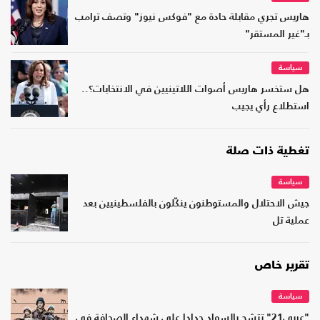
هاريس تجري مقابلة حادة مع "فوكس نيوز" وتصف ترامب
بـ"غير المستقر"
سياسة
هل ستخسر هاريس أصوات اللاتينيين في الانتخابات؟..
استطلاع رأي يجيب
تغطية ذات صلة
سياسة
جيش الاحتلال والمستوطنون ينكّلون بالفلسطينيين بعد
عملية تل
تقرير خاص
سياسة
"عربي21" تتشح بالسواد حدادا على شهداء الصحافة في