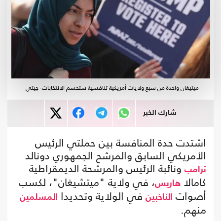
ميتيغان واحدة من سبع ولايات أمريكية تنافسية ستحسم الانتخابات- جيتي
شارك الخبر
اشتدت حدة المنافسة بين حملتي الرئيس
الأمريكي السابق والمرشح الجمهوري دونالد
ونائبة الرئيس والمرشحة الديمقراطية
ترامب
كامالا
، في ولاية "ميتشيغان"، لكسب
هاريس
أصوات
في الولاية وتحديدا
الناخبين
المسلمين
منهم.