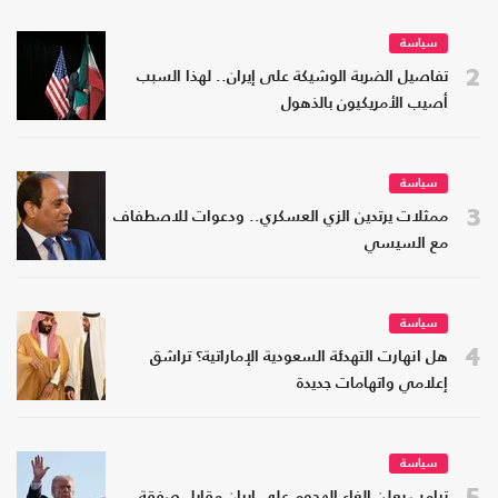
سياسة
2
تفاصيل الضربة الوشيكة على إيران.. لهذا السبب
أصيب الأمريكيون بالذهول
سياسة
3
ممثلات يرتدين الزي العسكري.. ودعوات للاصطفاف
مع السيسي
سياسة
4
هل انهارت التهدئة السعودية الإماراتية؟ تراشق
إعلامي واتهامات جديدة
سياسة
5
ترامب يعلن إلغاء الهجوم على إيران مقابل صفقة..