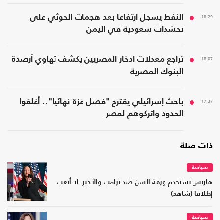
18:29
النفط يسجل ارتفاعا بعد هجمات الحوثي على
تحشدات سعودية في اليمن
18:07
تراجع معدلات ادخار المصريين يكشف تهاوي أرصدة
البنوك المصرية
17:37
باحث إسرائيلي يقترح "فصل غزة نهائيًا".. أغلقوا
الحدود واتركوهم لمصر
ذات صلة
سياسة
هاريس تستخدم ورقة السن ضد ترامب والأخير: لا أتعب
إطلاقا (شاهد)
سياسة