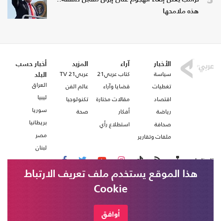
هذه ملامحها
الأخبار
آراء
المزيد
أخبار حسب
سياسة
كتاب عربي21
عربي21 TV
البلد
العراق
تغطيات
قضايا وآراء
عالم الفن
ليبيا
اقتصاد
مقالات مختارة
تكنولوجيا
سوريا
رياضة
أفكار
صحة
بريطانيا
صحافة
استطلاع رأي
مصر
ملفات وتقارير
لبنان
تابعنا على
هذا الموقع يستخدم ملف تعريف الارتباط
Cookie
من نحن
اتصل بنا
شروط الاستخدام
أوافق