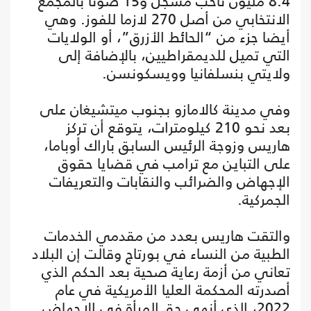
8.4 مليون ناخب مسجل و15 صوتا بالمجمع
الانتخابي من أصل 270 لازما للفوز. وهي
أيضا جزء من “الحائط الأزرق”، أو الولايات
التي تميل للديمقراطيين، بالإضافة إلى
ولايتي بنسلفانيا وويسكونسن.
وفي مدينة كالامازو بجنوب ميتشيغان على
بعد نحو 210 كيلومترات، يتوقع أن تركز
هاريس وزوجة الرئيس السابق باراك أوباما،
على التباين مع ترامب في قضايا حقوق
الإجهاض والضرائب والنقابات والتعريفات
الجمركية.
والتقت هاريس بعدد من مقدمي الخدمات
الطبية من النساء في بورتاج وقالت إن البلاد
تعاني من أزمة رعاية صحية بعد الحكم الذي
أصدرته المحكمة العليا الأمريكية في عام
2022، الذي أنهى حق المرأة في الإجهاض