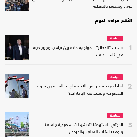
غزة.. وتستمر بالتغطية
الأكثر قراءة اليوم
سياسة
1
بسبب "الذخائر".. مواجهة حادة بين ترامب ووزير حربه
في كامب ديفيد
سياسة
2
لماذا تتردد مصر في الانضمام لتحالف بحري تقوده
السعودية وتغيب عنه الإمارات؟
سياسة
3
الحوثي: استهدفنا تحشيدات سعودية واسعة
وأوقعنا مئات القتلى والجرحى