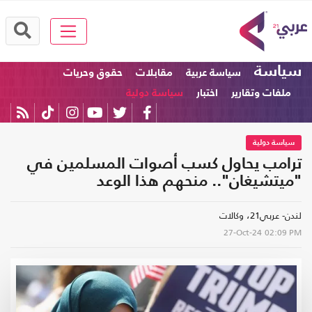
سياسة
سياسة عربية
مقابلات
حقوق وحريات
ملفات وتقارير
اختبار
سياسة دولية
سياسة دولية
ترامب يحاول كسب أصوات المسلمين في
"ميتشيغان".. منحهم هذا الوعد
لندن- عربي21، وكالات
27-Oct-24
02:09 PM