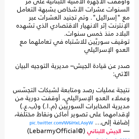
وأوقفت الأجهزة الأمنية اللبنانية على مر
السنوات عشرات الأشخاص بشبهة التعامل
مع "إسرائيل". وتم تجنيد العشرات عبر
الإنترنت إثر الانهيار الاقتصادي الذي تشهده
البلاد منذ خمس سنوات.
توقيف سوريَّين للاشتباه في تعاملهما مع
العدو الإسرائيلي
صدر عن قيادة الجيش– مديرية التوجيه البيان
الآتي:
نتيجة عمليات رصد ومتابعة لشبكات التجسّس
وعملاء العدو الإسرائيلي، أوقفت دورية من
مديرية المخابرات السوريَّين (م.ا.) و(ب.ع.)
لإقدامهما على تصوير أماكن ونقاط مختلفة،
إضافة إلى…
pic.twitter.com/W6iHxLAsyW
(@LebarmyOfficial)
—
الجيش اللبناني