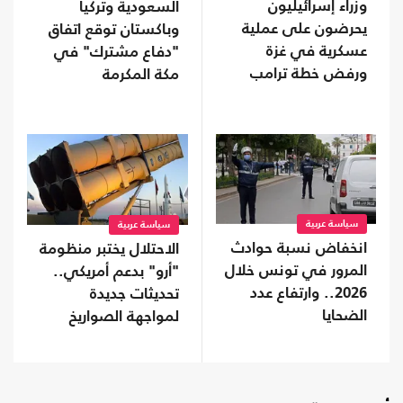
وزراء إسرائيليون
السعودية وتركيا
يحرضون على عملية
وباكستان توقع اتفاق
عسكرية في غزة
"دفاع مشترك" في
ورفض خطة ترامب
مكة المكرمة
سياسة عربية
سياسة عربية
انخفاض نسبة حوادث
الاحتلال يختبر منظومة
المرور في تونس خلال
"أرو" بدعم أمريكي..
2026.. وارتفاع عدد
تحديثات جديدة
الضحايا
لمواجهة الصواريخ
الباليستية