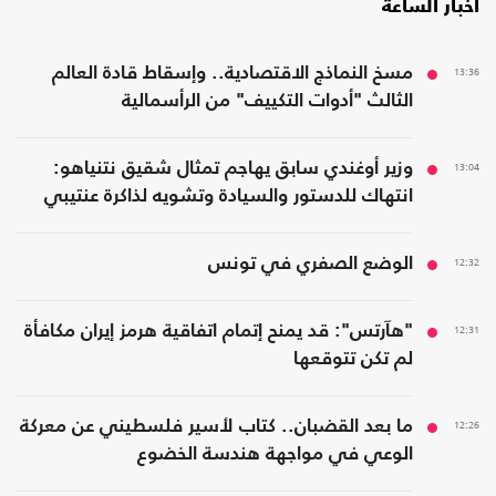
أخبار الساعة
13:36
مسخ النماذج الاقتصادية.. وإسقاط قادة العالم
الثالث "أدوات التكييف" من الرأسمالية
13:04
وزير أوغندي سابق يهاجم تمثال شقيق نتنياهو:
انتهاك للدستور والسيادة وتشويه لذاكرة عنتيبي
12:32
الوضع الصفري في تونس
12:31
"هآرتس": قد يمنح إتمام اتفاقية هرمز إيران مكافأة
لم تكن تتوقعها
12:26
ما بعد القضبان.. كتاب لأسير فلسطيني عن معركة
الوعي في مواجهة هندسة الخضوع