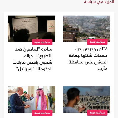
المزيد في سياسة
سياسة عربية
سياسة عربية
قتلى وجرحى جراء
مبادرة "لبنانيون ضد
هجمات شنتها جماعة
التطبيع".. حراك
الحوثي على محافظة
شعبي رافض تنازلات
مأرب
الحكومة لـ"إسرائيل"
سياسة عربية
سياسة عربية