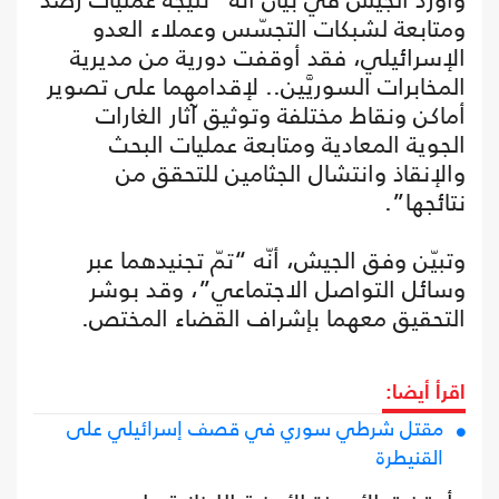
ومتابعة لشبكات التجسّس وعملاء العدو
الإسرائيلي، فقد أوقفت دورية من مديرية
المخابرات السوريَّين.. لإقدامهما على تصوير
أماكن ونقاط مختلفة وتوثيق آثار الغارات
الجوية المعادية ومتابعة عمليات البحث
والإنقاذ وانتشال الجثامين للتحقق من
نتائجها”.
وتبيّن وفق الجيش، أنّه “تمّ تجنيدهما عبر
وسائل التواصل الاجتماعي”، وقد بوشر
التحقيق معهما بإشراف القضاء المختص.
اقرأ أيضا:
مقتل شرطي سوري في قصف إسرائيلي على
القنيطرة