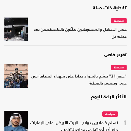
تغطية ذات صلة
سياسة
جيش الاحتلال والمستوطنون ينكّلون بالفلسطينيين بعد
عملية تل
تقرير خاص
سياسة
"عربي21" تتشح بالسواد حدادا على شهداء الصحافة في
غزة.. وتستمر بالتغطية
الأكثر قراءة اليوم
سياسة
1
تسلم 5 ملايين دولار.. البيت الأبيض: على الإمارات
منع أحد أدواتها من مهاجمة ترامب