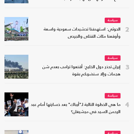
سياسة
2
الحوثي: استهدفنا تحشيدات سعودية واسعة
وأوقعنا مئات القتلى والجرحى
سياسة
3
إيران تحذر دول الخليج: أقنعوا ترامب بعدم شن
هجمات وإلا سنضربكم بقوة
سياسة
4
ما هي الخطوة التالية لـ"أيباك" بعد خسارتها أمام عبد
الرحمن السيد في ميشيغان؟
سياسة