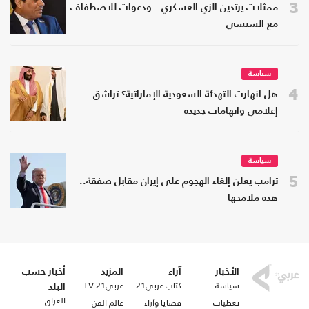
3
ممثلات يرتدين الزي العسكري.. ودعوات للاصطفاف
مع السيسي
سياسة
4
هل انهارت التهدئة السعودية الإماراتية؟ تراشق
إعلامي واتهامات جديدة
سياسة
5
ترامب يعلن إلغاء الهجوم على إيران مقابل صفقة..
هذه ملامحها
الأخبار
آراء
المزيد
أخبار حسب
سياسة
كتاب عربي21
عربي21 TV
البلد
العراق
تغطيات
قضايا وآراء
عالم الفن