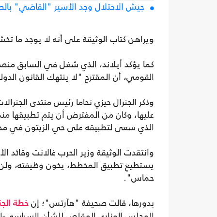
جيش الاحتلال وجد الأسير "القاضي" بالصد
ويراهن كتاب الوثيقة على أنه لا يوجد ما تخ
كما يؤكد أيلاند، الذي شغل في السابق م
القومي، أن المقترح "لا ينتهك القانون الدول
وذكر الجنرال حيزي نحاما رئيس منتدى الجنرا
عليها، وكان من المفترض أن يتم تطبيقها منذ
الذي سعى لتطبيقه على حي الزيتون في مدي
وانتقدت الوثيقة وزير الحرب غالانت وقائد ال
يستطيع تطبيق المخطط، يخون وظيفته، ولن ي
حماس".
بدورها، قالت صحيفة "هآرتس"؛ إن
خطة الجن
المجلس الوزاري المقلص للشأن السياسي-الأمن