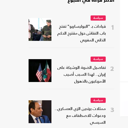
الأكثر قراءة في أسبوع
سياسة
1
قيادات بـ "البوليساريو" تفتح
باب النقاش حول مقترح الحكم
الذاتي المغربي
سياسة
2
تفاصيل الضربة الوشيكة على
إيران.. لهذا السبب أصيب
الأمريكيون بالذهول
سياسة
3
ممثلات يرتدين الزي العسكري..
ودعوات للاصطفاف مع
السيسي