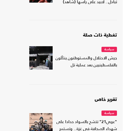
تبادل.. لابيد على رأسها (شاهد)
تغطية ذات صلة
سياسة
جيش الاحتلال والمستوطنون ينكّلون
بالفلسطينيين بعد عملية تل
تقرير خاص
سياسة
"عربي21" تتشح بالسواد حدادا على
شهداء الصحافة في غزة.. وتستمر