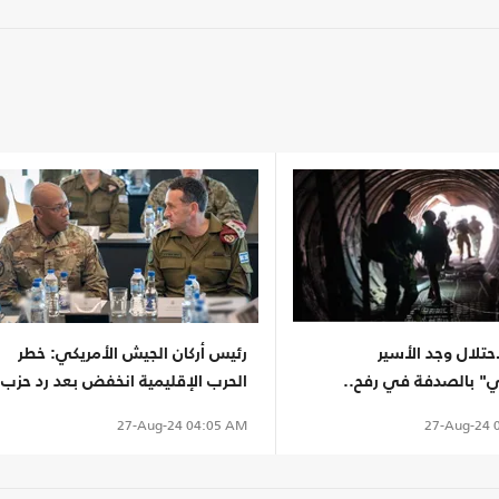
تلال وجد الأسير
رئيس أركان الجيش الأمريكي: خطر
" بالصدفة في رفح..
الحرب الإقليمية انخفض بعد رد حزب
ديدة تفند الرواية
الله
27-Aug-24
0
27-Aug-24
04:05 AM
ية