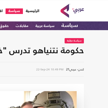
(current)
الرئيسية
سياسة
اق
سياسة
سياسة عربية
مقابلات
حقوق 
سياسة دولية
حكومة نتنياهو تدرس "خط
لندن- عربي21
22-Sep-24
10:49 PM