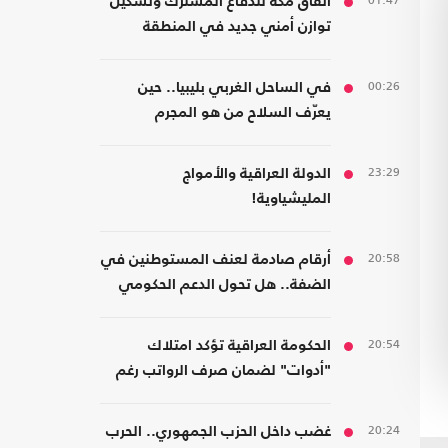
01:47
اتفاق مكة للدفاع المشترك وتشكيل
توازن أمني جديد في المنطقة
00:26
في الساحل الغربي بليبيا.. حين
يعرّف السلاح من هو المجرم
23:29
الدولة العراقية والأمواج
المليشياوية!
20:58
أرقام صادمة لعنف المستوطنين في
الضفة.. هل تحول الدعم الحكومي
إلى غطاء رسمي؟
20:54
الحكومة العراقية تؤكد امتلاك
"أدوات" لضمان صرف الرواتب رغم
الضغوط المالية
20:24
غضب داخل الحزب الجمهوري.. الحرب