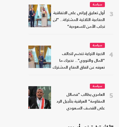
سياسة
3
أول تعليق إيراني على الاتفاقية
الدفاعية الثلاثية المشتركة.. "لن
تجلب الأمن للسعودية"
سياسة
4
الخبرة التركية تنضم لتحالف
"المال والنووي".. نخبرك ما
نعرفه عن اتفاق الدفاع المشترك
سياسة
5
العامري يطالب "فصائل
المقاومة" العراقية بتأجيل الرد
على القصف السعودي