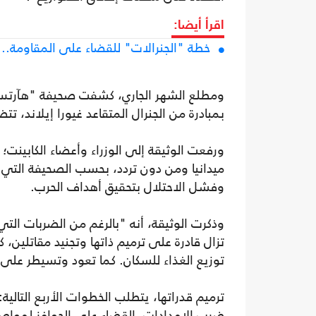
اقرأ أيضا:
خطة "الجنرالات" للقضاء على المقاومة.. ت
ومطلع الشهر الجاري، كشفت صحيفة "هآرتس" ا
بمبادرة من الجنرال المتقاعد غيورا إيلاند،
ورفعت الوثيقة إلى الوزراء وأعضاء الكابينت؛
ميدانيا ومن دون تردد، بحسب الصحيفة التي 
وفشل الاحتلال بتحقيق أهداف الحرب.
وذكرت الوثيقة، أنه "بالرغم من الضربات التي
تزال قادرة على ترميم ذاتها وتجنيد مقاتلين، ك
توزيع الغذاء للسكان. كما تعود وتسيطر على
ترميم قدراتها، يتطلب الخطوات الأربع التالي
ضرب الإمدادات، القضاء على الحوافز لمواصلة