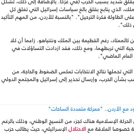
 بقلق شديد بسبب الحرب (في غزة). بالإضافة إلى ذلك، تشكل
لملك، الذي يتابع بقلق بالغ سياسات إسرائيل التي تغلق كل
 الطاولة فكرة الترحيل". "بالنسبة للأردن، من المهم التأكيد
 ذلك".
كالمعتاد، رغم القطيعة بين الملك ونتنياهو. زاعما أن كلا
تيجية التي تربطهما، ومع ذلك، فقد ازدادت التساؤلات في
 العام الماضي".
 التي تحملها نتائج الانتخابات تعكس الضغوط والحاجة، من
ب بشأن الحرب، وإرسال تحذير إلى إسرائيل والمجتمع الدولي
ود مع الأردن.. "معركة متعددة الساحات"
الحركة الإسلامية هناك كجزء من النسيج الوطني، وذلك بالرغم
ية خصوصا العلاقة مع
الإسرائيلي، حيث يطالب حزب
الاحتلال