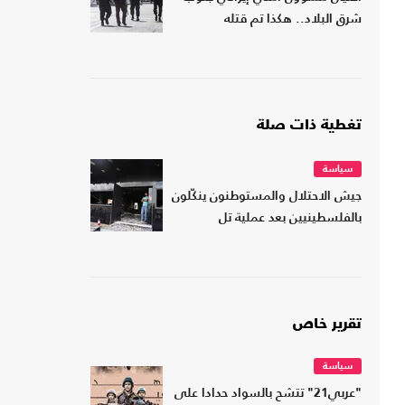
شرق البلاد.. هكذا تم قتله
تغطية ذات صلة
سياسة
جيش الاحتلال والمستوطنون ينكّلون
بالفلسطينيين بعد عملية تل
تقرير خاص
سياسة
"عربي21" تتشح بالسواد حدادا على