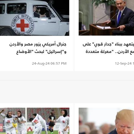
يتعهد ببناء "جدار قوي" على
جنرال أمريكي يزور مصر والأردن
ع الأردن.. "معركة متعددة
و"إسرائيل" لبحث "الأوضاع
"
والتوترات"
12-Sep-24
1
24-Aug-24
06:57 PM