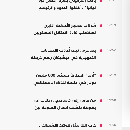
17:37
باحث إسرائيلي يقترح "فصل غزة
نهائيًا".. أغلقوا الحدود واتركوهم
لمصر
17:19
شركات تصنيع الأسلحة الكبرى
تستقطب قادة الاحتلال العسكريين
والأمنيين للعمل معها
16:52
بعد غزة.. كيف أعادت الانتخابات
التمهيدية في ميشيغان رسم خريطة
الديمقراطيين؟
16:19
"أريد" القطرية تستثمر 800 مليون
دولار في منصة للذكاء الاصطناعي
14:50
من فاس إلى كامبريدج.. رحلات ابن
بطوطة تكشف انتقال المعرفة بين
الشرق والغرب
14:36
حزب الله يبدّل قواعد الاشتباك..