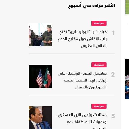
الأكثر قراءة في أسبوع
سياسة
1
قيادات بـ "البوليساريو" تفتح
باب النقاش حول مقترح الحكم
الذاتي المغربي
سياسة
2
تفاصيل الضربة الوشيكة على
إيران.. لهذا السبب أصيب
الأمريكيون بالذهول
سياسة
3
ممثلات يرتدين الزي العسكري..
ودعوات للاصطفاف مع
السيسي