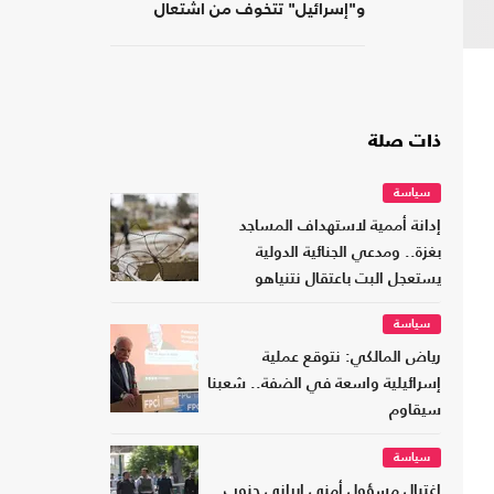
و"إسرائيل" تتخوف من اشتعال
جبهات متعددة
ذات صلة
سياسة
إدانة أممية لاستهداف المساجد
بغزة.. ومدعي الجنائية الدولية
يستعجل البت باعتقال نتنياهو
سياسة
رياض المالكي: نتوقع عملية
إسرائيلية واسعة في الضفة.. شعبنا
سيقاوم
سياسة
اغتيال مسؤول أمني إيراني جنوب