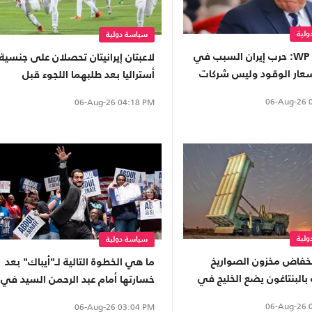
لية
سياسة دولية
افتتاحية WP: حرب إيران السبب في
لاعبتان إيرانيتان تحصلان على جنسية
ارتفاع أسعار الوقود وليس شركات
أستراليا بعد طلبهما اللجوء قبل
الجشعة"
أشهر
06-Aug-26
0
06-Aug-26
04:18 PM
لية
سياسة دولية
: انخفاض مخزون الصواريخ
ما هي الخطوة التالية لـ"أيباك" بعد
 بالبنتاغون يضع الخليج في
خسارتها أمام عبد الرحمن السيد في
ميشيغان؟
06-Aug-26
0
06-Aug-26
03:04 PM