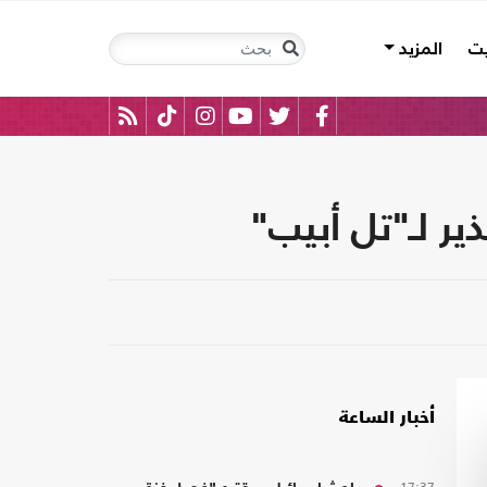
يت
المزيد
ير لـ"تل أبيب"
أخبار الساعة