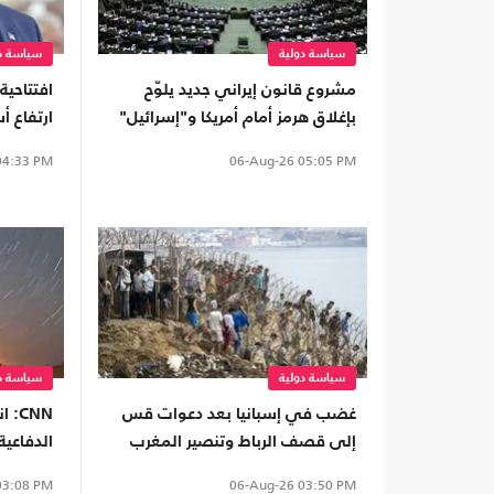
سياسة دولية
سياسة دو
مشروع قانون إيراني جديد يلوّح
بإغلاق هرمز أمام أمريكا و"إسرائيل"
النفط "
4:33 PM
06-Aug-26
05:05 PM
سياسة دولية
سياسة دو
غضب في إسبانيا بعد دعوات قس
CNN
إلى قصف الرباط وتنصير المغرب
الدفاعية
معضلة
3:08 PM
06-Aug-26
03:50 PM