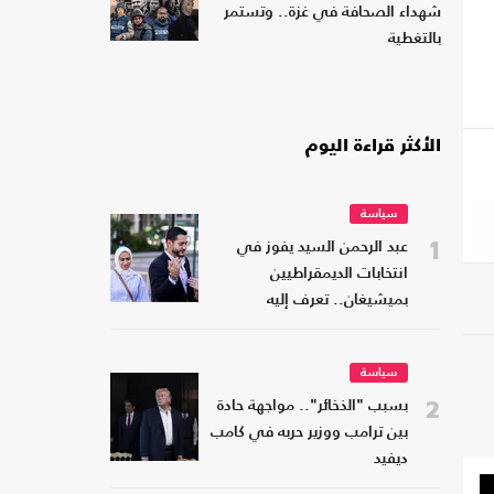
شهداء الصحافة في غزة.. وتستمر
بالتغطية
الأكثر قراءة اليوم
سياسة
1
عبد الرحمن السيد يفوز في
انتخابات الديمقراطيين
بميشيغان.. تعرف إليه
سياسة
2
بسبب "الذخائر".. مواجهة حادة
بين ترامب ووزير حربه في كامب
ديفيد