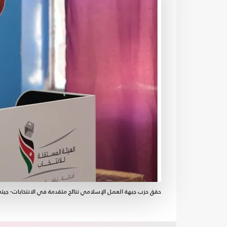
حقق حزب جبهة العمل الإسلامي نتائج متقدمة في الانتخابات- جيت