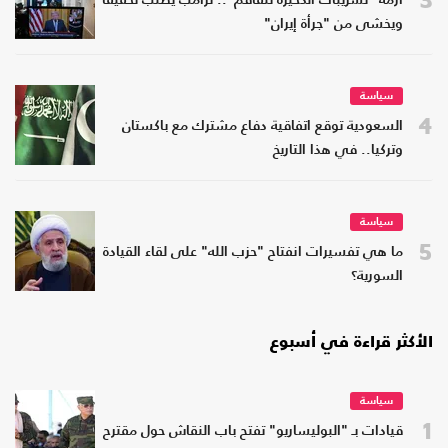
أزمة "تسريبات الذخيرة تتفاقم".. ترامب يطلب تحقيقا
ويخشى من "جرأة إيران"
سياسة
4
السعودية توقع اتفاقية دفاع مشترك مع باكستان
وتركيا.. في هذا التاريخ
سياسة
5
ما هي تفسيرات انفتاح "حزب الله" على لقاء القيادة
السورية؟
الأكثر قراءة في أسبوع
سياسة
1
قيادات بـ "البوليساريو" تفتح باب النقاش حول مقترح