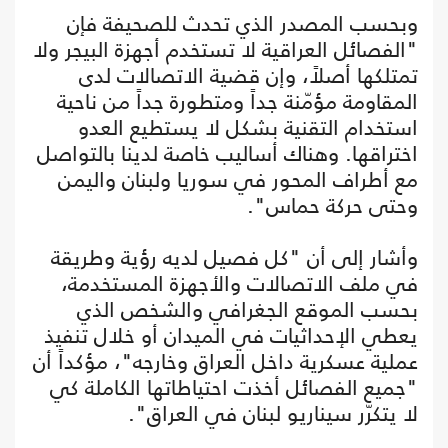
وبحسب المصدر الذي تحدث للصحيفة فإن
"الفصائل العراقية لا تستخدم أجهزة البيجر ولا
تمتلكها أصلاً، وإن قضية الاتصالات لدى
المقاومة مؤمّنة جداً ومتطورة جداً من ناحية
استخدام التقنية بشكل لا يستطيع العدو
اختراقها. وهناك أساليب خاصة لدينا بالتواصل
مع أطراف المحور في سوريا ولبنان واليمن
وحتى حركة حماس".
وأشار إلى أن "كل فصيل لديه رؤية وطريقة
في ملف الاتصالات والأجهزة المستخدمة،
بحسب الموقع الجغرافي والشخص الذي
يعطي الإحداثيات في الميدان أو خلال تنفيذ
عملية عسكرية داخل العراق وخارجه"، مؤكداً أن
"جميع الفصائل أخذت احتياطاتها الكاملة كي
لا يتكرّر سيناريو لبنان في العراق".