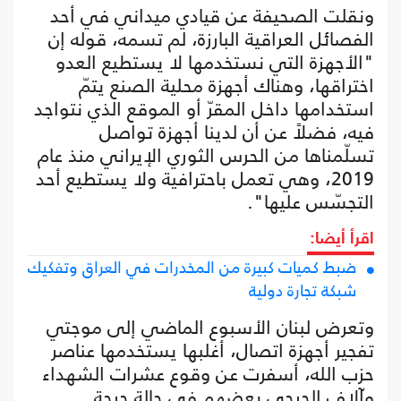
ونقلت الصحيفة عن قيادي ميداني في أحد
الفصائل العراقية البارزة، لم تسمه، قوله إن
"الأجهزة التي نستخدمها لا يستطيع العدو
اختراقها، وهناك أجهزة محلية الصنع يتمّ
استخدامها داخل المقرّ أو الموقع الذي نتواجد
فيه، فضلاً عن أن لدينا أجهزة تواصل
تسلّمناها من الحرس الثوري الإيراني منذ عام
2019، وهي تعمل باحترافية ولا يستطيع أحد
التجسّس عليها".
اقرأ أيضا:
ضبط كميات كبيرة من المخدرات في العراق وتفكيك
شبكة تجارة دولية
وتعرض لبنان الأسبوع الماضي إلى موجتي
تفجير أجهزة اتصال، أغلبها يستخدمها عناصر
حزب الله، أسفرت عن وقوع عشرات الشهداء
وآلاف الجرحى بعضهم في حالة حرجة.