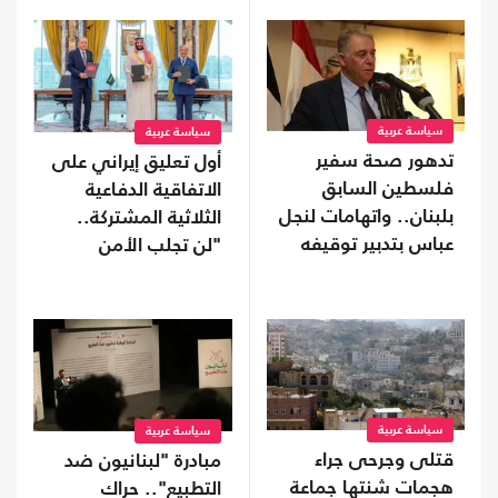
سياسة عربية
سياسة عربية
تدهور صحة سفير
أول تعليق إيراني على
فلسطين السابق
الاتفاقية الدفاعية
بلبنان.. واتهامات لنجل
الثلاثية المشتركة..
عباس بتدبير توقيفه
"لن تجلب الأمن
للسعودية"
سياسة عربية
سياسة عربية
قتلى وجرحى جراء
مبادرة "لبنانيون ضد
هجمات شنتها جماعة
التطبيع".. حراك