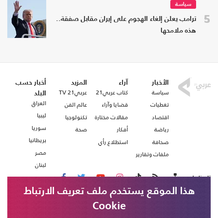
سياسة
5
ترامب يعلن إلغاء الهجوم على إيران مقابل صفقة..
هذه ملامحها
الأخبار
آراء
المزيد
أخبار حسب
سياسة
كتاب عربي21
عربي21 TV
البلد
العراق
تغطيات
قضايا وآراء
عالم الفن
ليبيا
اقتصاد
مقالات مختارة
تكنولوجيا
سوريا
رياضة
أفكار
صحة
بريطانيا
صحافة
استطلاع رأي
مصر
ملفات وتقارير
لبنان
تابعنا على
هذا الموقع يستخدم ملف تعريف الارتباط
Cookie
من نحن