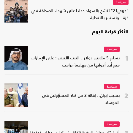
سياسة
"عربي21" تتشح بالسواد حدادا على شهداء الصحافة في
غزة.. وتستمر بالتغطية
الأكثر قراءة اليوم
سياسة
1
تسلم 5 ملايين دولار.. البيت الأبيض: على الإمارات
منع أحد أدواتها من مهاجمة ترامب
سياسة
2
بسبب إيران.. إقالة 2 من كبار المسؤولين في
الموساد
سياسة
3