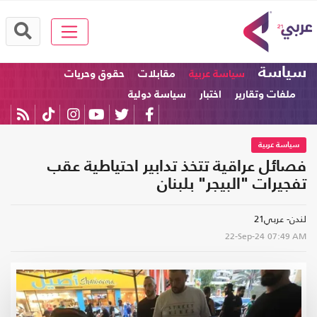
سياسة
سياسة عربية
مقابلات
حقوق وحريات
ملفات وتقارير
اختبار
سياسة دولية
سياسة عربية
فصائل عراقية تتخذ تدابير احتياطية عقب
تفجيرات "البيجر" بلبنان
لندن- عربي21
22-Sep-24
07:49 AM