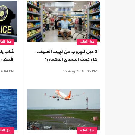
حول العالم
حول العا
8 حيل للهروب من لهيب الصيف..
شاب ينه
هل جربت التسوق الوهمي؟
الأبيض 
الإسكندر
4:04 PM
05-Aug-26
10:05 PM
حول العالم
حول العا