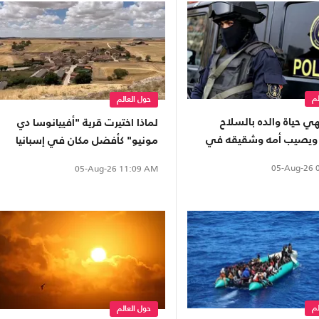
لم
حول العالم
ي حياة والده بالسلاح
لماذا اختيرت قرية "أفييانوسا دي
ويصيب أمه وشقيقه في
مونيو" كأفضل مكان في إسبانيا
ية
لرؤية الكسوف المقبل؟
05-Aug-26
0
05-Aug-26
11:09 AM
لم
حول العالم