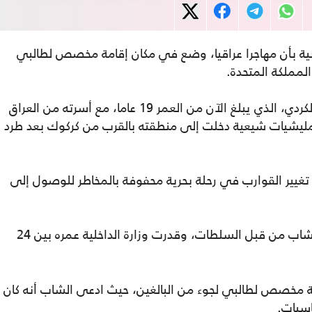
نية بأن مهاجرا عراقيا، وضع في مكان إقامة مخصص لطالبي
لمملكة المتحدة.
وبحسب صحيفة "الغارديان" فقد فر الشاب الكردي، الذي يبلغ الآن من العمر 19 عاما، مع أسرته من العراق
 من قبل مليشيات شيعية دخلت إلى منطقته بالقرب من كركوك بعد طرد
تغيير القوارب في رحلة بحرية محفوفة بالمخاطر للوصول إلى
تم احتجاز الشاب من قبل السلطات، وقدرت وزارة الداخلية عمره بين 24
ة مخصص لطالبي لجوء من البالغين، حيث ادعى الشاب أنه كان
اسبات.