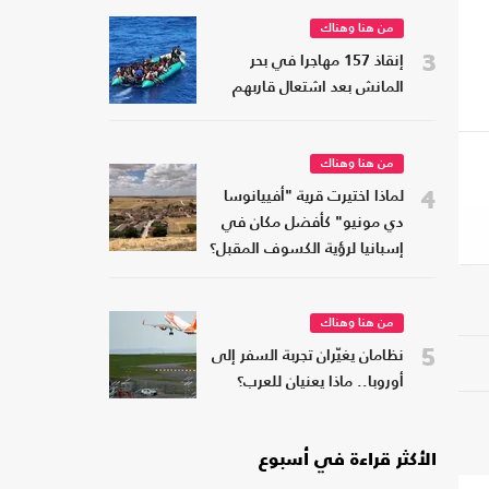
من هنا وهناك
3
إنقاذ 157 مهاجرا في بحر
المانش بعد اشتعال قاربهم
من هنا وهناك
4
لماذا اختيرت قرية "أفييانوسا
دي مونيو" كأفضل مكان في
إسبانيا لرؤية الكسوف المقبل؟
من هنا وهناك
5
نظامان يغيّران تجربة السفر إلى
أوروبا.. ماذا يعنيان للعرب؟
الأكثر قراءة في أسبوع