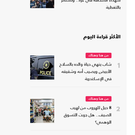
شهداء الصحافة في غزة.. وتستمر
بالتغطية
الأكثر قراءة اليوم
من هنا وهناك
1
شاب ينهي حياة والده بالسلاح
الأبيض ويصيب أمه وشقيقه
في الإسكندرية
من هنا وهناك
2
8 حيل للهروب من لهيب
الصيف.. هل جربت التسوق
الوهمي؟