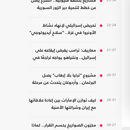
23:36
مشاريع بتكلفة مليونية.. الشرع يعلن
عن خطط لتنمية دير الزور السورية
22:24
تحريض إسرائيلي لإنهاء نشاط
الأونروا في غزة.. "سلاح أيديولوجي"
21:37
معاريف: ترامب يفرض إيقاعه على
إسرائيل.. ونتنياهو يواجه تراجعًا في
هامش القرار
20:37
مشروع "تركيا بلا إرهاب" يصل
البرلمان.. وأردوغان يتحدث عن مرحلة
جديدة
20:31
كيف توازن الإمارات بين إعادة علاقاتها
مع إيران وشراكتها الأمنية
بـ"إسرائيل"؟
20:21
مخزون الصواريخ يحسم القرار.. لماذا