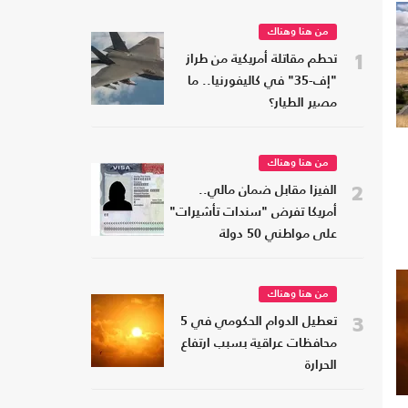
من هنا وهناك
1
تحطم مقاتلة أمريكية من طراز
"إف-35" في كاليفورنيا.. ما
مصير الطيار؟
من هنا وهناك
2
الفيزا مقابل ضمان مالي..
أمريكا تفرض "سندات تأشيرات"
على مواطني 50 دولة
من هنا وهناك
3
تعطيل الدوام الحكومي في 5
محافظات عراقية بسبب ارتفاع
الحرارة