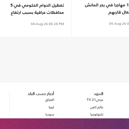
إنقاذ 157 مهاجرا في بحر المانش
تعطيل الدوام الحكومي في 5
عال قاربهم
محافظات عراقية بسبب ارتفاع
الحرارة
05-Aug-26
0
04-Aug-26
08:28 PM
المزيد
أخبار حسب البلد
عربي21 TV
العراق
عالم الفن
ليبيا
تكنولوجيا
سوريا
صحة
بريطانيا