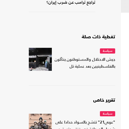
تراجع ترامب عن ضرب إيران؟
تغطية ذات صلة
سياسة
جيش الاحتلال والمستوطنون ينكّلون
بالفلسطينيين بعد عملية تل
تقرير خاص
سياسة
"عربي21" تتشح بالسواد حدادا على