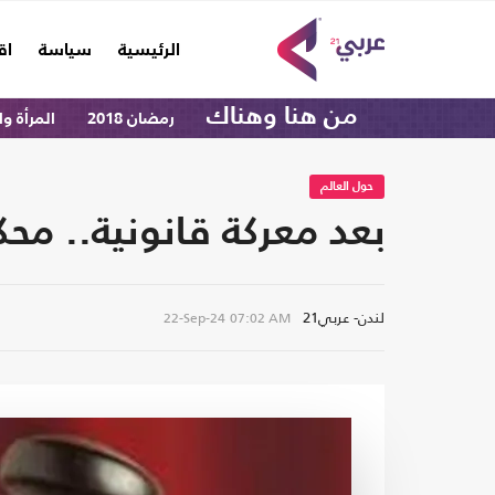
(current)
الرئيسية
سياسة
اق
من هنا وهناك
رمضان 2018
المرأة و
حول العالم
بعد معركة قانونية.. محك
لندن- عربي21
22-Sep-24
07:02 AM