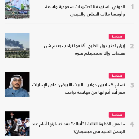
1
الحوثي: استهدفنا تحشيدات سعودية واسعة
وأوقعنا مئات القتلى والجرحى
سياسة
2
إيران تحذر دول الخليج: أقنعوا ترامب بعدم شن
هجمات وإلا سنضربكم بقوة
سياسة
3
تسلم 5 ملايين دولار.. البيت الأبيض: على الإمارات
منع أحد أدواتها من مهاجمة ترامب
سياسة
4
ما هي الخطوة التالية لـ"أيباك" بعد خسارتها أمام عبد
الرحمن السيد في ميشيغان؟