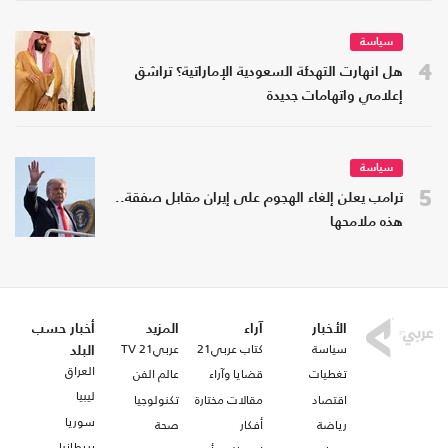
سياسة
4
هل انهارت التهدئة السعودية الإماراتية؟ تراشق
إعلامي واتهامات جديدة
سياسة
5
ترامب يعلن إلغاء الهجوم على إيران مقابل صفقة..
هذه ملامحها
الأخبار
آراء
المزيد
أخبار حسب
سياسة
كتاب عربي21
عربي21 TV
البلد
العراق
تغطيات
قضايا وآراء
عالم الفن
ليبيا
اقتصاد
مقالات مختارة
تكنولوجيا
سوريا
رياضة
أفكار
صحة
بريطانيا