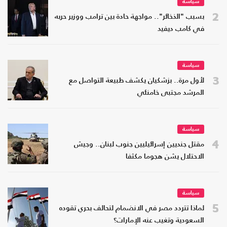
سياسة
2
بسبب "الذخائر".. مواجهة حادة بين ترامب ووزير حربه
في كامب ديفيد
سياسة
3
لأول مرة.. بزشكيان يكشف طبيعة التواصل مع
المرشد مجتبى خامنئي
سياسة
4
مقتل جنديين إسرائيليين جنوب لبنان.. وجيش
الاحتلال يشن هجوما مكثفا
سياسة
5
لماذا تتردد مصر في الانضمام لتحالف بحري تقوده
السعودية وتغيب عنه الإمارات؟