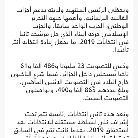
ويحظى الرئيس المنتهية ولايته بدعم أحزاب
الغالبية البرلمانية، وأهمها جبهة التحرير
الوطني، الحزب الواحد سابقا، والحزب
الإسلامي حركة البناء الذي حل مرشحه ثانيا
في انتخابات 2019. ما يجعل إعادة انتخابه أكثر
تأكيدا.
ودُعي للتصويت 23 مليونا و486 ألفا و61
ناخبا مسجلين داخل الجزائر، فيما شرع الناخبون
خارج البلاد في التصويت الاثنين الماضي،
وبلغ عددهم 865 ألفا و490، ويواصلون
التصويت السبت.
وتعد هذه ثاني انتخابات رئاسية تتم تحت
إشراف كلي لسلطة مستقلة للانتخابات بعد
استحقاق 2019، بعدما كانت تتم في السابق
تحت إشراف وزارة الداخلية وصلاحيات أقل