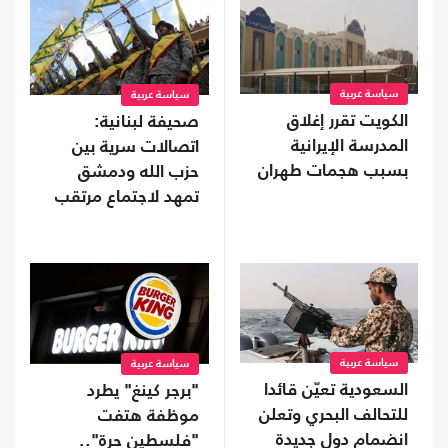
سياسة عربية
سياسة عربية
الكويت تقرر إغلاق
صحيفة لبنانية:
المدرسة الإيرانية
اتصالات سرية بين
بسبب هجمات طهران
حزب الله ودمشق
تمهد لاجتماع مرتقب
سياسة عربية
سياسة عربية
السعودية تعيّن قائدا
"برجر كينغ" يطرد
للتحالف البحري وتعلن
موظفة هتفت
انضمام دول جديدة
"فلسطين حرة"..