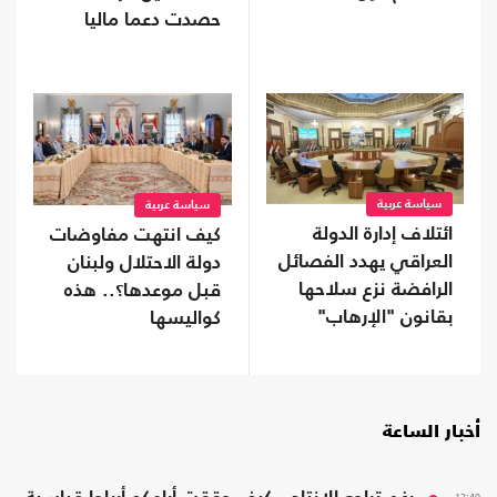
حصدت دعما ماليا
واسعا (شاهد)
سياسة عربية
سياسة عربية
ائتلاف إدارة الدولة
كيف انتهت مفاوضات
العراقي يهدد الفصائل
دولة الاحتلال ولبنان
الرافضة نزع سلاحها
قبل موعدها؟.. هذه
بقانون "الإرهاب"
كواليسها
أخبار الساعة
12:40