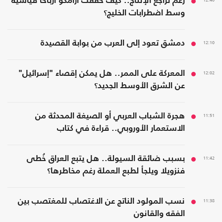
رغم تراجع الإنتاج.. كيف حققت أرامكو أرباحا قياسية
وسط اضطرابات الخليج؟
12:10
دمشق تعود إلى العرب من بوابة القصيدة
12:02
المعركة على الممر.. هل يمكن إقصاء "إسرائيل"
عن الشرق الأوسط الجديد؟
11:51
هجرة الشباب العربي أو الصيغة المحدثة من
الاستعمار الأوروبي.. قراءة في كتاب
11:42
بسبب ضائقة السيولة.. هل يتبع العراق خُطى
فنزويلا ويلجأ لطبع العملة رغم مخاطرها؟
11:38
نسب المولود الناتج عن الاغتصاب للمغتصب بين
الفقه والقانون