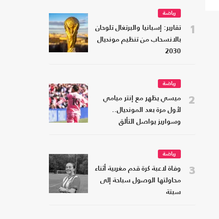
رياضة
1
تقارير: إسبانيا والبرتغال تلوحان
بالانسحاب من تنظيم مونديال
2030
رياضة
2
ميسي يظهر مع إنتر ميامي
لأول مرة بعد المونديال..
وسواريز يواصل التألق
رياضة
3
وفاة لاعبة كرة قدم مغربية أثناء
محاولتها الوصول سباحة إلى
سبتة