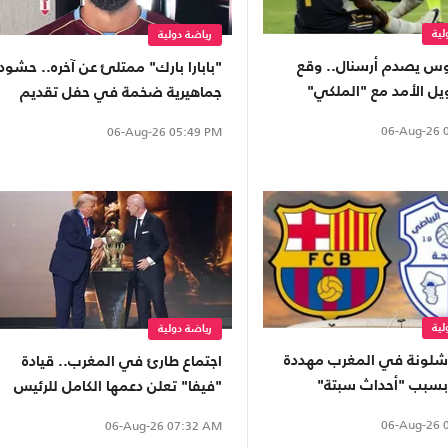
لية
رياضة دولية
س يصدم أرسنال.. وقع
"بابارا بارك" ممتلئ عن آخره.. حشود
يل الأمد مع "الملكي"
جماهيرية ضخمة في حفل تقديم
محمد صلاح (شاهد)
06-Aug-26
0
06-Aug-26
05:49 PM
لية
رياضة دولية
برشلونة في المغرب مهددة
اجتماع طارئ في المغرب.. قيادة
 بسبب "أحداث سبتة"
"فيفا" تعلن دعمها الكامل للرئيس
إنفانتينو
06-Aug-26
0
06-Aug-26
07:32 AM