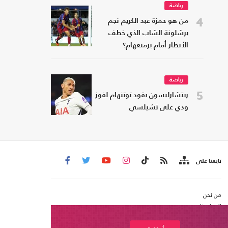
رياضة
4
من هو حمزة عبد الكريم نجم
برشلونة الشاب الذي خطف
الأنظار أمام برمنغهام؟
رياضة
5
ريتشارليسون يقود توتنهام لفوز
ودي على تشيلسي
تابعنا على
من نحن
اتصل بنا
شروط الاستخدام
عربي21 ، جميع الحقوق محفوظة @ 2020