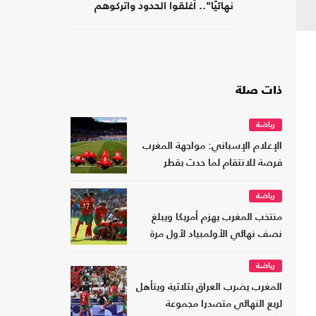
نهائيًا".. أغلقوا الحدود واتركوهم
لمصر
ذات صلة
رياضة
الإعلام الإسباني: مواجهة المغرب
فرصة للانتقام لما حدث بقطر
رياضة
منتخب المغرب يهزم أمريكا ويبلغ
نصف نهائي الأولمبياد لأول مرة
رياضة
المغرب يضرب العراق بثلاثية ويتأهل
لربع النهائي متصدرا مجموعة