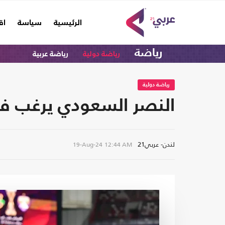
(current)
الرئيسية
سياسة
اق
رياضة
رياضة دولية
رياضة عربية
رياضة دولية
النصر السعودي يرغب في
لندن- عربي21
19-Aug-24
12:44 AM