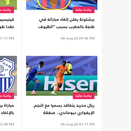
رياضة دولية
رياضة دو
برشلونة يعلن إلغاء مباراته في
فينيسيو
طنجة بالمغرب بسبب "الظروف
عقدا طو
الراهنة"
7:17 PM
06-Aug-26
09:06 PM
رياضة دولية
رياضة دو
ريال مدريد يتعاقد رسميا مع النجم
مباراة 
الإيفواري ديوماندي.. صفقة
بالإلغاء
قياسية
3:08 PM
06-Aug-26
03:17 PM