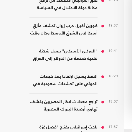
20:26
قلق إسرائيلي متصاعد من تراجع
مكانة دولة الاحتلال في السياسة
الأمريكية
19:57
فورين أفيرز: حرب إيران تكشف مأزق
أمريكا في الشرق الأوسط وحان وقت
الانسحاب
19:41
"المركزي الأمريكي" يرسل شحنة
نقدية ضخمة من الدولار إلى العراق
18:29
النفط يسجل ارتفاعا بعد هجمات
الحوثي على تحشدات سعودية في
اليمن
18:07
تراجع معدلات ادخار المصريين يكشف
تهاوي أرصدة البنوك المصرية
17:37
باحث إسرائيلي يقترح "فصل غزة