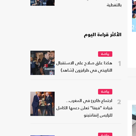
بالتغطية
الأكثر قراءة اليوم
رياضة
1
هكذا علق صلاح على الاستقبال
التاريخي في طرابزون (شاهد)
رياضة
2
اجتماع طارئ في المغرب..
قيادة "فيفا" تعلن دعمها الكامل
للرئيس إنفانتينو
رياضة