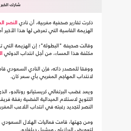
شارك الخبر
ذكرت تقارير صحفية مغربية، أن نادي
النصر ا
الهزيمة القاسية التي تعرض لها هذا الأخير أمام الهلال (1-4) اليوم السبت، في 
وقالت صحيفة "البطولة"؛ إن الهزيمة التي ت
مكثفة هذا المساء، من أجل انتداب الدولي
ال
ووفقا للمصدر ذاته، فإن النادي السعودي قا
لانتداب المهاجم المغربي بأي سعر كان.
ويعد غضب البرتغالي كريستيانو رونالدو، الذ
التتويج لاستلام الميدالية الفضية رفقة فري
النصر لتجديد رغبته في انتداب اللاعب المغرب
ومن جهتها، قامت فعاليات الهلال السعودي ب
لتعويض البرازيلي ميشيل ديلغادو.