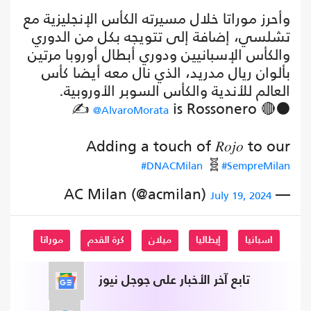
وأحرز موراتا خلال مسيرته الكأس الإنجليزية مع
تشلسي، إضافة إلى تتويجه بكل من الدوري
والكأس الإسبانيين ودوري أبطال أوروبا مرتين
بألوان ريال مدريد، الذي نال معه أيضا كأس
العالم للأندية والكأس السوبر الأوروبية.
✍
is Rossonero 🔴⚫
@AlvaroMorata
Adding a touch of 𝑅𝑜𝑗𝑜 to our
🧬
#DNACMilan
#SempreMilan
— AC Milan (@acmilan)
July 19, 2024
اسبانيا
إيطاليا
ميلان
كرة القدم
موراتا
تابع آخر الأخبار على جوجل نيوز