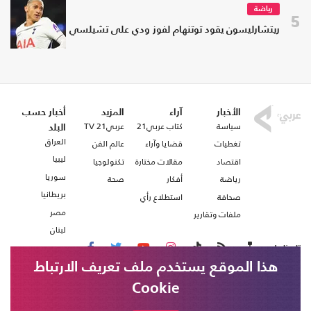
رياضة
5
ريتشارليسون يقود توتنهام لفوز ودي على تشيلسي
الأخبار
آراء
المزيد
أخبار حسب
سياسة
كتاب عربي21
عربي21 TV
البلد
العراق
تغطيات
قضايا وآراء
عالم الفن
ليبيا
اقتصاد
مقالات مختارة
تكنولوجيا
سوريا
رياضة
أفكار
صحة
بريطانيا
صحافة
استطلاع رأي
مصر
ملفات وتقارير
لبنان
تابعنا على
هذا الموقع يستخدم ملف تعريف الارتباط
Cookie
من نحن
اتصل بنا