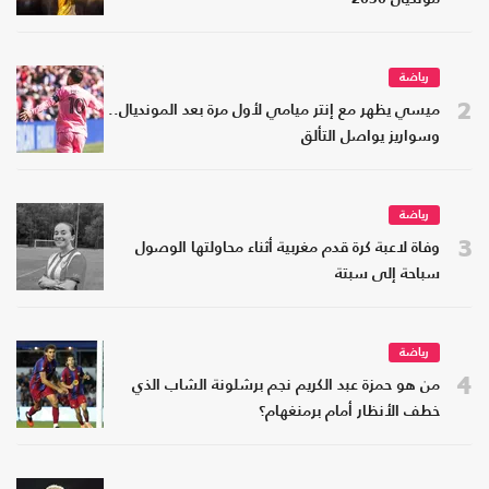
رياضة
2
ميسي يظهر مع إنتر ميامي لأول مرة بعد المونديال..
وسواريز يواصل التألق
رياضة
3
وفاة لاعبة كرة قدم مغربية أثناء محاولتها الوصول
سباحة إلى سبتة
رياضة
4
من هو حمزة عبد الكريم نجم برشلونة الشاب الذي
خطف الأنظار أمام برمنغهام؟