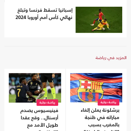
إسبانيا تسقط فرنسا وتبلغ
نهائي كأس أمم أوروبا 2024
المزيد في رياضة
رياضة دولية
رياضة دولية
برشلونة يعلن إلغاء
فينيسيوس يصدم
مباراته في طنجة
أرسنال.. وقع عقدا
بالمغرب بسبب
طويل الأمد مع