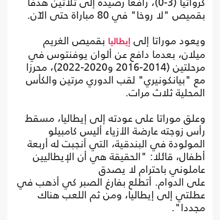
كرواتيا (3-0)، رافعا رصيده إلى ثلاثين هدفا
بقميص "لا روخا" في 80 مباراة حتى الآن.
ويعود موراتا إلى
بقميص الغريم
إيطاليا
ميلان، بعدما دافع عن ألوان يوفنتوس في
مرحلتين (2014-2016 و2020-2022)، محرزا
مع "بيانكونيري" لقب الدوري مرتين والكأس
المحلية ثلاث مرات.
وعلق موراتا على عودته إلى إيطاليا، مسقط
رأس زوجته عارضة الأزياء أليس كامبيلو
المولودة في البندقية، التي أنجبت له أربعة
أطفال، قائلا: "الحقيقة هي أن الإيطاليين
عاملوني باحترام لا يصدق
على الدوام. أتطلع بفارغ الصبر كي أذهب في
عطلتي إلى إيطاليا، ومن ثم اللعب هناك
مجددا".