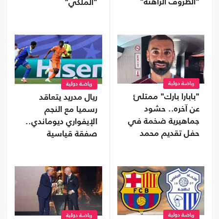
"الظروف الراهنة"
"الملكي"
رياضة دولية
رياضة دولية
"بابارا بارك" ممتلئ
ريال مدريد يتعاقد
عن آخره.. حشود
رسميا مع النجم
جماهيرية ضخمة في
الإيفواري ديوماندي..
حفل تقديم محمد
صفقة قياسية
صلاح (شاهد)
رياضة دولية
رياضة دولية