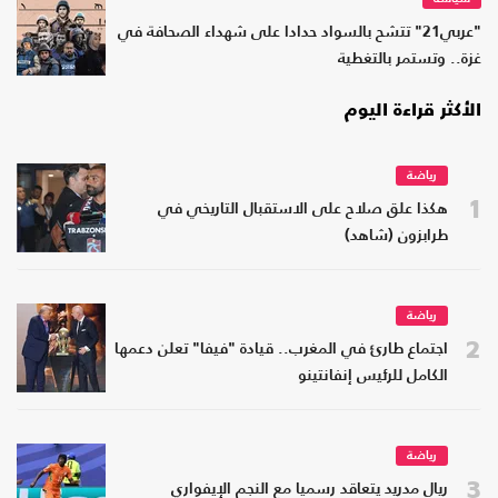
"عربي21" تتشح بالسواد حدادا على شهداء الصحافة في
غزة.. وتستمر بالتغطية
الأكثر قراءة اليوم
رياضة
1
هكذا علق صلاح على الاستقبال التاريخي في
طرابزون (شاهد)
رياضة
2
اجتماع طارئ في المغرب.. قيادة "فيفا" تعلن دعمها
الكامل للرئيس إنفانتينو
رياضة
3
ريال مدريد يتعاقد رسميا مع النجم الإيفواري