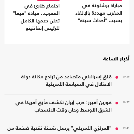
مباراة برشلونة في
اجتماع طارئ في
المغرب مهددة بالإلغاء
المغرب.. قيادة "فيفا"
بسبب "أحداث سبتة"
تعلن دعمها الكامل
للرئيس إنفانتينو
أخبار الساعة
20:26
قلق إسرائيلي متصاعد من تراجع مكانة دولة
الاحتلال في السياسة الأمريكية
19:57
فورين أفيرز: حرب إيران تكشف مأزق أمريكا في
الشرق الأوسط وحان وقت الانسحاب
19:41
"المركزي الأمريكي" يرسل شحنة نقدية ضخمة من