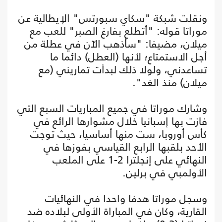
ونقلت شبكة "سكاي سبورتس" الإيطالية عن
موراتا قوله: "أتطلع بفارغ الصبر" للعب مع
ميلان، مضيفا: "سأذهب الآن في عطلة من
أجل الاستمتاع؛ لأنها (العطل) دائما ما
تساعدني، ولولا ذلك لبدأت تماريني (مع
ميلان) منذ الغد".
وشارك موراتا في جميع المباريات السبع التي
فازت بها إسبانيا خلال مشوارها الرائع في
كأس أوروبا، ست منها أساسيا، حيث توجت
الأحد بلقبها الرابع القياسي بفوزها في
النهائي على إنجلترا 2-1 على الملعب
الأولمبي في برلين.
وسجل موراتا هدفا واحدا في النهائيات
القارية، وكان في المباراة الأولى لبلاده ضد