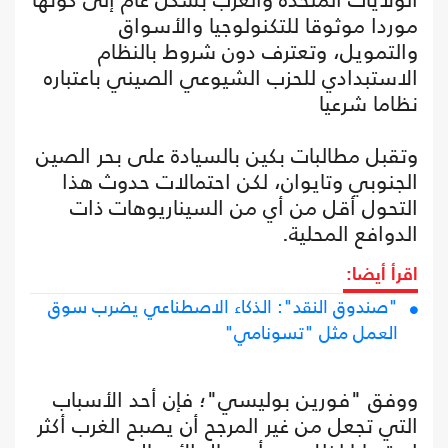
موردا موثوقا للتكنولوجيا والأسواق
والتمويل، وتعترف دون شروط بالنظام
الاستبدادي للحزب الشيوعي الصيني باعتباره
نظاما شرعيا
وتقبل مطالبات بكين بالسيادة على بحر الصين
الجنوبي وتايوان، لكن احتمالات حدوث هذا
التحول أقل من أي من السيناريوهات ذات
الدوافع المحلية.
اقرأ أيضا:
"صندوق النقد": الذكاء الاصطناعي يضرب سوق
العمل مثل "تسونامي"
ووفق "فورين بوليسي"؛ فإن أحد الأسباب
التي تجعل من غير المرجح أن يصبح الغرب أكثر