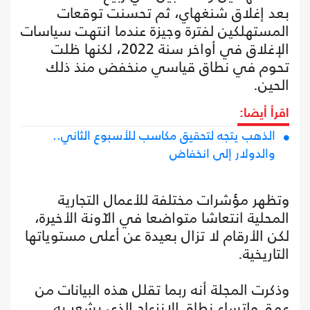
بعد إغلاق شنغهاي، ثم تحسنت توقعات
المستهلكين لفترة وجيزة عندما انتهت سياسات
الإغلاق في أواخر سنة 2022، لكنها ظلت
تحوم في نطاق قياسي منخفض منذ ذلك
الحين.
اقرأ أيضا:
الذهب يتجه لتحقيق مكاسب للأسبوع الثاني..
والدولار إلى انخفاض
وتظهر مؤشرات مختلفة للأعمال التجارية
المحلية انتعاشا متواضعا في الآونة الأخيرة،
لكن الأرقام لا تزال بعيدة عن أعلى مستوياتها
التاريخية.
وذكرت المجلة أنه ربما تقلل هذه البيانات من
عمق واتساع نطاق الانزعاج الذي يشعر به