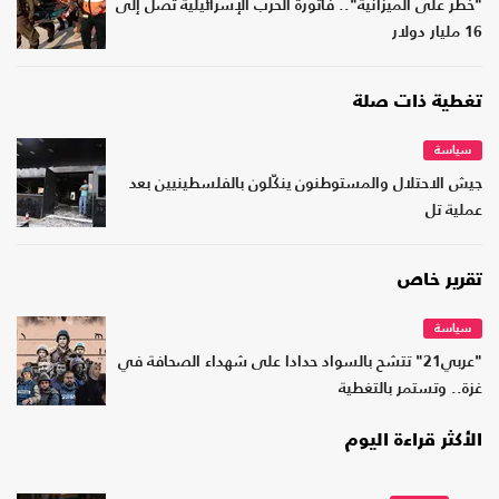
"خطر على الميزانية".. فاتورة الحرب الإسرائيلية تصل إلى
16 مليار دولار
تغطية ذات صلة
سياسة
جيش الاحتلال والمستوطنون ينكّلون بالفلسطينيين بعد
عملية تل
تقرير خاص
سياسة
"عربي21" تتشح بالسواد حدادا على شهداء الصحافة في
غزة.. وتستمر بالتغطية
الأكثر قراءة اليوم