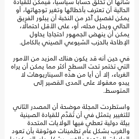
شأنها أن تخلق حسابا سياسيا، فيمكن للقيادة
الحالية أن تعترف بأخطائها وتغير توجهاتها، أو
يمكن لفصيل آخر من النخبة أن يبلور الفريق
الحالي ويحل محله، أو، على الأقل احتمالًا،
يمكن أن ينهض الجمهور احتجاجا يحاول
الإطاحة بالحزب الشيوعي الصيني بالكامل.
في حين أنه قد يكون هناك المزيد من الأمور
التي تختمر تحت السطح أكثر مما يمكن أن يراه
الغرباء، إلا أن أيا من هذه السيناريوهات لا
يبدو معقولا على المدى القصير إلى
المتوسط.
واستطردت المجلة موضحة أن المصدر الثاني
للتغيير يتمثل في أن تُقدَّم للقيادة الصينية
بيئة دولية تعطي فيها الولايات المتحدة
والغرب بشكل عام تطمينات موثوقة بأن تعود
الولايات المتحدة والغرب بشكل عام إلى كونها