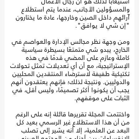
استيعابا لذلك هو أن رجال الأعمال
والمسؤولين الأجانب، عندما يتم استطلاع
آرائهم داخل الصين وخارجها، عادة ما يختارون
"إن شي لا يوافق".
ومن وجهة نظر مجالس الإدارة والعواصم في
الخارج، يبدو شي متمتعًا بسيطرة سياسية
كاملة وعازم على المضي قدمًا في هذه
الإستراتيجية، مع أن أي تعديلات تمثل تحولات
تكتيكية طفيفة لاسترضاء المنتقدين المحليين
والدوليين. ونتيجة لذلك؛ فإنهم يعتقدون أنهم
يجب أن يكونوا أكثر تصميمًا، وليس أقل، في
الثبات على موقفهم.
واختتمت المجلة تقريرها قائلة إنه على الرغم
من أن هذا الاستطلاع غير الرسمي بعيد كل
البعد عن العلمية، إلا أنه يشير إلى تصلب
الانقسامات بين أجزاء من المجتمع الصيني