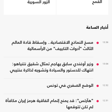
القمح
الزور السورية
أخبار الساعة
13:36
مسخ النماذج الاقتصادية.. وإسقاط قادة العالم
الثالث "أدوات التكييف" من الرأسمالية
13:04
وزير أوغندي سابق يهاجم تمثال شقيق نتنياهو:
انتهاك للدستور والسيادة وتشويه لذاكرة عنتيبي
12:32
الوضع الصفري في تونس
12:31
"هآرتس": قد يمنح إتمام اتفاقية هرمز إيران مكافأة
لم تكن تتوقعها