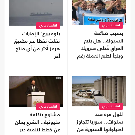
اقتصاد عربي
اقتصاد عربي
بسبب ضائقة
بلومبيرغ: الإمارات
السيولة.. هل يتبع
نقلت نفطا عبر مضيق
العراق خُطى فنزويلا
هرمز أكثر من أي منتج
ويلجأ لطبع العملة رغم
آخر
مخاطرها؟
اقتصاد عربي
اقتصاد عربي
لأول مرة منذ
مشاريع بتكلفة
سنوات.. سوريا تتجاوز
مليونية.. الشرع يعلن
احتياجاتها السنوية من
عن خطط لتنمية دير