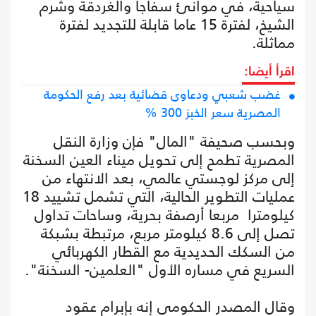
سياحية، في موانئ سفاجا والغردقة وشرم
الشيخ، لفترة 15 عاما قابلة للتجديد لفترة
مماثلة.
اقرأ أيضا:
غضب شعبي ودعاوى قضائية بعد رفع الحكومة
المصرية سعر الخبز 300 %
وبحسب صحيفة "المال" فإن وزارة النقل
المصرية تطمح إلى تحويل ميناء العين السخنة
إلى مركز لوجستي عالمي، بعد الانتهاء من
عمليات التطوير الحالية، التي تشمل تشييد 18
كيلومترا مربعا أرصفة بحرية، وساحات تداول
تصل إلى 8.6 كيلومتر مربع، مرتبطة بشبكة
من السكك الحديدية مع القطار الكهربائي
السريع في مساره الأول "العلمين- السخنة".
وقال المصدر الحكومي إنه بإبرام عقود