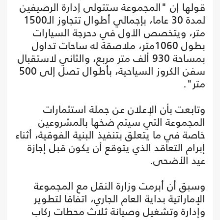
قولها إن "المجموعة ستتولى إدارة الرصيفين
لمدة 30 عاما، بإجمالي أطوال تتجاوز الـ1500
متر، ويتخصص الأول في دحرجة السيارات
بطول 1060متر، ملاصقة له ساحات تداول
بمساحة 930 ألف متر مربع، والثاني لاستقبال
سفن الكروز السياحية، بأطوال تصل إلى 500
متر".
وتابعت بأن الإعلان عن جملة استثمارات
المجموعة التي سيتم ضخها بالمشروعين
خاصة في ما يتعلق بتنفيذ البنية الفوقية، أثناء
إبرام التعاقد الذي يتوقع أن يكون قبل إجازة
عيد الأضحى.
وسبق أن أبرمت وزارة النقل مع المجموعة
الإماراتية بداية العام الجاري، اتفاقا لتطوير
وإدارة وتشغيل وصيانة ثلاث محطات ركاب