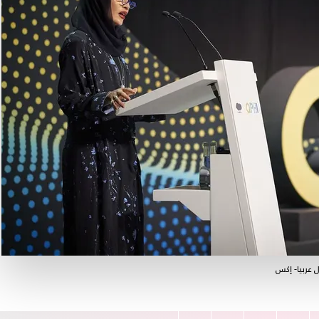
 عربيا- إكس