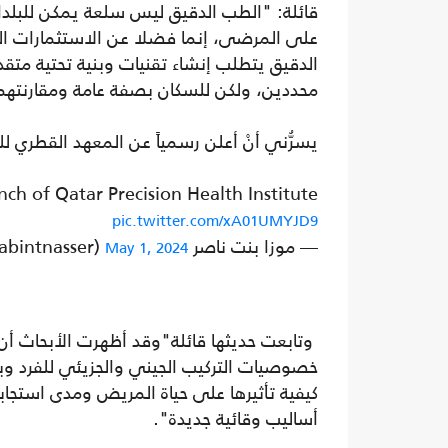
قائلة: "الطب الدقيق ليس سلعة يمكن للبلدان
على المرضى، إنما فضلا عن الاستثمارات المال
الدقيق يتطلب إنشاء تقنيات وبنية تحتية متقد
محددين، ولكن للسكان بصفة عامة ومقارنتهم ب
يسرُّني أنْ أعلن رسمياً عن المعهد القطري للر
ch of Qatar Precision Health Institute
pic.twitter.com/xA01UMYJD9
— موزا بنت ناصر Moza bint Nasser (@mozabintnasser)
May 1, 2024
وتابعت حديثها قائلة"وقد أظهرت الأبحاث أ
خصوصيات التركيب الجيني والجزيئي للفرد وبي
كيفية تأثيرها على حياة المريض ومدى استجابت
أساليب وقائية جديدة".