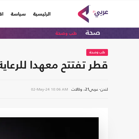
(current)
الرئيسية
سياسة
اق
صحة
طب وصحة
طب وصحة
قطر تفتتح معهدا للرعاية
لندن- عربي21، وكالات
02-May-24
10:06 AM