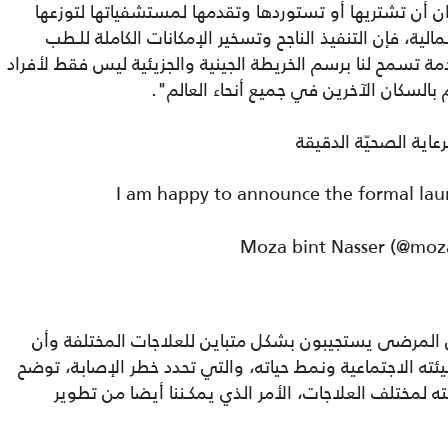
 أن تشتريها أو تستوردها وتقدمها لمستشفياتها لتوزعها
ية، فإن التنفيذ الناجح وتسخير الإمكانات الكاملة للـطب
مة تسمح لنا برسم الخريطة الجينية والجزيئية ليس فقط لأفراد
السكان الآخرين في جميع أنحاء العالم".
عاية الصحيّة الدقيقة
I am happy to announce the formal laun
ن المرضى يستجيبون بشكل متباين للعلاجات المختلفة وأن
ئته الاجتماعية ونمط حياته، والتي تحدد خطر الإصابة، توضح
ه لمختلف العلاجات، الأمر الذي يمكـننا أيضا من تطوير