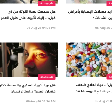
ة
طب وصحة
زايد معدلات الإصابة بأمراض
هل سمعت بغدة التوتة من ذي
ن الشابات؟
قبل؟.. إليك تأثيرها على طول العمر
والصحة
06-Aug-26
0
06-Aug-26
04:05 PM
ة
طب وصحة
يل".. دواء لعلاج ضعف
هل تزيد أدوية السكري والسمنة خطر
 وتضخم البروستاتا قد
فقدان البصر؟ دراستان تجيبان
رجال بالعمى
06-Aug-26
0
06-Aug-26
08:34 AM