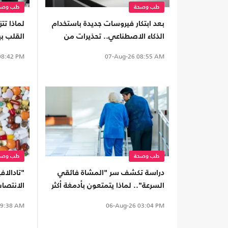
طب وصحة
طب وصح
بعد ابتكار فيروسات جديدة باستخدام
لماذا تت
الذكاء الاصطناعي.. تحذيرات من
القلب بي
سوء الاستخدام
8:42 PM
07-Aug-26
08:55 AM
طب وصحة
طب وصح
دراسة تكشف سر "المشاة فائقي
"تادالاف
السرعة".. لماذا يتمتعون بأدمغة أكثر
الانتصاب
صحة؟
يصيب ال
9:38 AM
06-Aug-26
03:04 PM