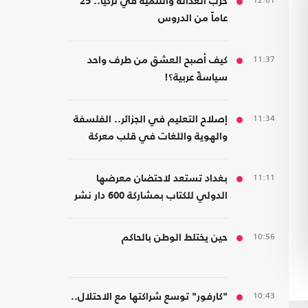
12:01
حزب العدالة والتنمية في تركيا.. 25
عاماً من الدروس
11:37
كيف أصبح العشق من طرف واحد
سياسةً عربية؟!
11:34
إصلاح التعليم في الجزائر.. الفلسفة
والهوية واللغات في قلب معركة
المدرسة
11:11
بغداد تستعد لاحتضان معرضها
الدولي للكتاب بمشاركة 600 دار نشر
من 23 دولة
10:56
حين يختلط الوطن بالحاكم
10:43
"كارفور" توسع شراكتها مع الاحتلال..