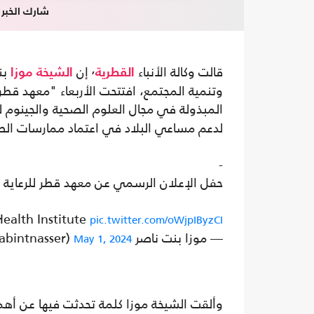
شارك الخبر
قالت وكالة الأنباء
٬ إن
بن
القطرية
الشيخة موزا
وتنمية المجتمع، افتتحت الأربعاء "معهد قطر
المبذولة في مجال العلوم الصحية والجينوم 
لدعم مساعي البلاد في اعتماد ممارسات ا
-
حفل الإعلان الرسمي عن معهد قطر للرعاية ال
Health Institute
pic.twitter.com/oWjpIByzCI
— موزا بنت ناصر Moza bint Nasser (@mozabintnasser)
May 1, 2024
وألقت الشيخة موزا كلمة تحدثت فيها عن أهمي