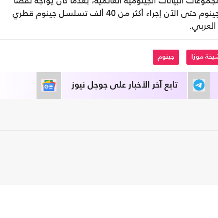
ت البيانات الجينومية العالمية، بعدما كان يواجه نقصًا
في التمثيل سابقًا. وقد استطاع برنامج قطر جينوم حتى الآن إجراء أكثر من 40 ألف تسلسل جينوم قطري
العربي.
يخة موزا
جينوم
تابع آخر الأخبار على جوجل نيوز