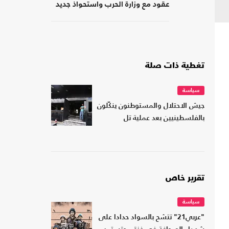
عقود مع وزارة الحرب واستحواذ جديد
تغطية ذات صلة
سياسة
جيش الاحتلال والمستوطنون ينكّلون
بالفلسطينيين بعد عملية تل
تقرير خاص
سياسة
"عربي21" تتشح بالسواد حدادا على