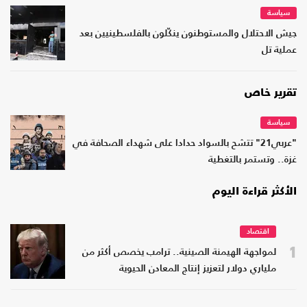
سياسة
جيش الاحتلال والمستوطنون ينكّلون بالفلسطينيين بعد
عملية تل
تقرير خاص
سياسة
"عربي21" تتشح بالسواد حدادا على شهداء الصحافة في
غزة.. وتستمر بالتغطية
الأكثر قراءة اليوم
اقتصاد
1
لمواجهة الهيمنة الصينية.. ترامب يخصص أكثر من
ملياري دولار لتعزيز إنتاج المعادن الحيوية