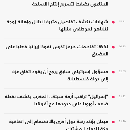
البنتاغون يضغط لتسريع إنتاج الأسلحة
07:51
شهادات تكشف تفاصيل مثيرة لإذلال وإهانة زوجة
نتنياهو لموظفي منزلها
00:13
WSJ: تفاهمات هرمز تكرس نفوذا إيرانيا فعليا على
المضيق
22:45
مسؤول إسرائيلي سابق يرجح أن يقود اتفاق غزة
إلى دولة فلسطينية
21:22
"إسرائيل" تراقب أزمة سبتة.. المغرب يكشف نقطة
ضعف أوروبا على حدودها مع أفريقيا
21:20
فيدان يؤكد رغبة دول أخرى بالانضمام إلى اتفاقية
مكة للدفاع المشترك