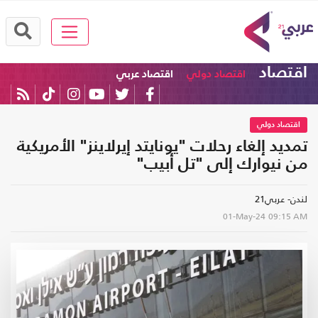
اقتصاد
اقتصاد دولي
اقتصاد عربي
اقتصاد دولي
تمديد إلغاء رحلات "يونايتد إيرلاينز" الأمريكية
من نيوارك إلى "تل أبيب"
لندن- عربي21
01-May-24
09:15 AM