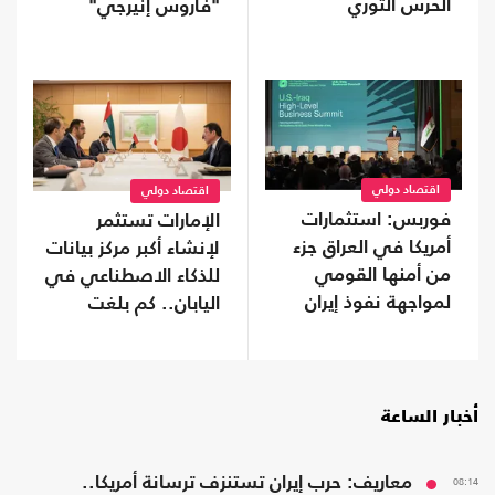
الحرس الثوري
"فاروس إنيرجي"
المالكة لأصول بمصر
اقتصاد دولي
اقتصاد دولي
فوربس: استثمارات
الإمارات تستثمر
أمريكا في العراق جزء
لإنشاء أكبر مركز بيانات
من أمنها القومي
للذكاء الاصطناعي في
لمواجهة نفوذ إيران
اليابان.. كم بلغت
تكلفته؟
أخبار الساعة
08:14
معاريف: حرب إيران تستنزف ترسانة أمريكا..