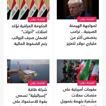
اقتصاد دولي
اقتصاد دولي
لمواجهة الهيمنة
الحكومة العراقية تؤكد
الصينية.. ترامب
امتلاك "أدوات"
يخصص أكثر من
لضمان صرف الرواتب
ملياري دولار لتعزيز
رغم الضغوط المالية
إنتاج المعادن الحيوية
اقتصاد دولي
اقتصاد دولي
عقوبات أمريكية على
شركة طاقة
منصات عملات
"إسرائيلية" تسعى
مشفرة بتهمة بتمويل
بقوة للاستحواذ على