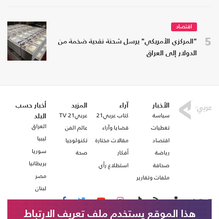
اقتصاد
5
"المركزي الأمريكي" يرسل شحنة نقدية ضخمة من
الدولار إلى العراق
الأخبار
آراء
المزيد
أخبار حسب
سياسة
كتاب عربي21
عربي21 TV
البلد
العراق
تغطيات
قضايا وآراء
عالم الفن
ليبيا
اقتصاد
مقالات مختارة
تكنولوجيا
سوريا
رياضة
أفكار
صحة
بريطانيا
صحافة
استطلاع رأي
مصر
ملفات وتقارير
لبنان
تابعنا على
هذا الموقع يستخدم ملف تعريف الارتباط