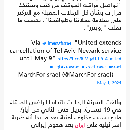
"نواصل مراقبة الموقف عن كثب وسنتخذ
قرارات بشأن كل الرحلات المقبلة مع التركيز
على سلامة عملائنا وطواقمنا"، بحسب ما
نقلت "رويترز".
Via
"United extends
@TimesOfIsrael
cancellation of Tel Aviv-Newark service
until May 9"
https://t.co/BjMijyUdJ9
@united
#FlightsToIsrael
#IsraelTravel
#Israel
— MarchForIsrael (@MarchForIsrael)
May 1, 2024
وألغت الشركة الرحلات باتجاه الأراضي المحتلة
في 19 نيسان/ أبريل حتى الثاني من أيار/
مايو بسبب مخاوف أمنية بعد ما بدا أنه ضربة
إسرائيلية على
بعد هجوم إيراني
إيران