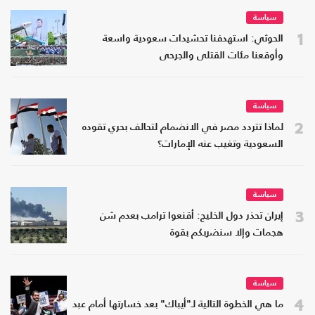
سياسة
1
الحوثي: استهدفنا تحشيدات سعودية واسعة
وأوقعنا مئات القتلى والجرحى
سياسة
2
لماذا تتردد مصر في الانضمام لتحالف بحري تقوده
السعودية وتغيب عنه الإمارات؟
سياسة
3
إيران تحذر دول الخليج: أقنعوا ترامب بعدم شن
هجمات وإلا سنضربكم بقوة
سياسة
4
ما هي الخطوة التالية لـ"أيباك" بعد خسارتها أمام عبد