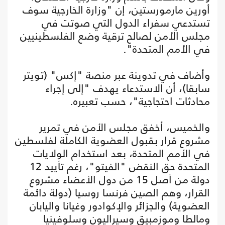
أورين مارمورستين، إن "وزارة الخارجية سوف
تستدعي سفراء الدول التي صوتت في
مجلس الأمن لصالح ترقية وضع الفلسطينيين
في الأمم المتحدة".
وأضاف في تدوينة عبر منصة "إكس" (تويتر
سابقا)، أن الاستدعاء يهدف "إلى إجراء
محادثات احتجاجية"، حسب تعبيره.
والخميس، أخفق مجلس الأمن في تمرير
مشروع قرار بقبول العضوية الكاملة لفلسطين
في الأمم المتحدة، بعد استخدام الولايات
المتحدة حق النقض "الفيتو"، رغم تأييد 12
دولة من أصل 15 من دول الأعضاء مشروع
القرار، وهم الصين فرنسا روسيا (دولة دائمة
العضوية) والجزائر والإكوادور وغيانا واليابان
ومالطا وموزمبيق وسيراليون وسلوفينيا