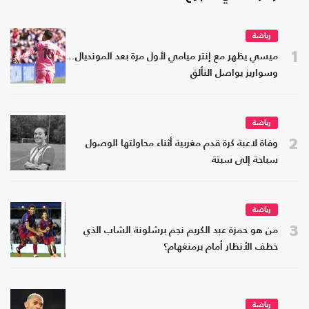
رياضة
1
ميسي يظهر مع إنتر ميامي لأول مرة بعد المونديال..
وسواريز يواصل التألق
رياضة
2
وفاة لاعبة كرة قدم مغربية أثناء محاولتها الوصول
سباحة إلى سبتة
رياضة
3
من هو حمزة عبد الكريم نجم برشلونة الشاب الذي
خطف الأنظار أمام برمنغهام؟
رياضة