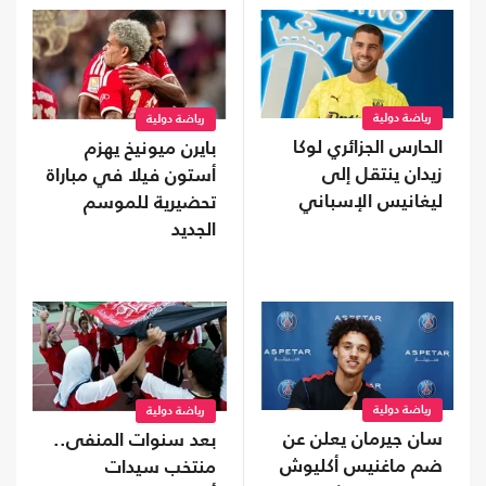
رياضة دولية
رياضة دولية
الحارس الجزائري لوكا
بايرن ميونيخ يهزم
زيدان ينتقل إلى
أستون فيلا في مباراة
ليغانيس الإسباني
تحضيرية للموسم
الجديد
رياضة دولية
رياضة دولية
سان جيرمان يعلن عن
بعد سنوات المنفى..
ضم ماغنيس أكليوش
منتخب سيدات