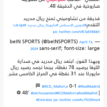
صاروخية في الدقيقة 48.
قذيقة من تشاوميني تمنح ريال مدريد
التقدم
#الدوري_الاسباني
#مايوركا_ريال_مدريد
#LaLiga
pic.twitter.com/VKTaEEB6kh
— beIN SPORTS (@beINSPORTS)
April 13,
sans-serif; font-size: large
2024
وبهذا الفوز، ابتعد ريال مدريد في صدارة
الليغا برصيد 78 نقطة، بينما تجمد رصيد ريال
مايوركا عند 31 نقطة في المركز الخامس عشر.
🏁
0-1
@RCD_Mallorca
@RealMadrid
⚽ 48'
|
@atchouameni
#RCDMallorcaRealMadrid
#Emirates
pic.twitter.com/hc7lVZ0mz4