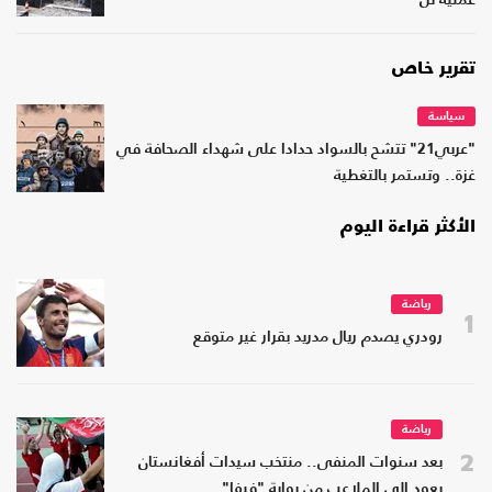
عملية تل
تقرير خاص
سياسة
"عربي21" تتشح بالسواد حدادا على شهداء الصحافة في
غزة.. وتستمر بالتغطية
الأكثر قراءة اليوم
رياضة
1
رودري يصدم ريال مدريد بقرار غير متوقع
رياضة
2
بعد سنوات المنفى.. منتخب سيدات أفغانستان
يعود إلى الملاعب من بوابة "فيفا"