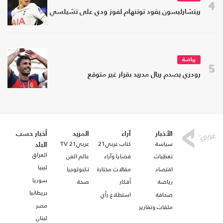
4
ريتشارليسون يقود توتنهام لفوز ودي على تشيلسي
رياضة
5
رودري يصدم ريال مدريد بقرار غير متوقع
الأخبار
آراء
المزيد
أخبار حسب
سياسة
كتاب عربي21
عربي21 TV
البلد
العراق
تغطيات
قضايا وآراء
عالم الفن
ليبيا
اقتصاد
مقالات مختارة
تكنولوجيا
سوريا
رياضة
أفكار
صحة
بريطانيا
صحافة
استطلاع رأي
مصر
ملفات وتقارير
لبنان