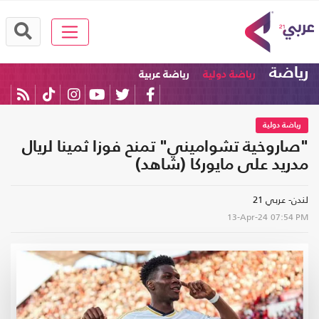
رياضة
رياضة دولية
رياضة عربية
رياضة دولية
"صاروخية تشواميني" تمنح فوزا ثمينا لريال
مدريد على مايوركا (شاهد)
لندن- عربي 21
13-Apr-24
07:54 PM