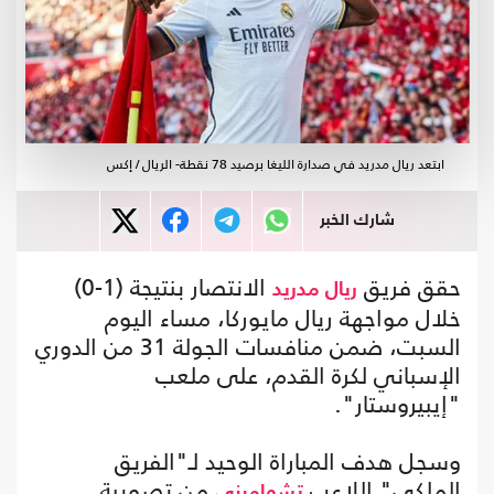
ابتعد ريال مدريد في صدارة الليغا برصيد 78 نقطة- الريال / إكس
شارك الخبر
حقق فريق
الانتصار بنتيجة (1-0)
ريال مدريد
خلال مواجهة ريال مايوركا، مساء اليوم
السبت، ضمن منافسات الجولة 31 من الدوري
الإسباني لكرة القدم، على ملعب
"إيبيروستار".
وسجل هدف المباراة الوحيد لـ"الفريق
الملكي" اللاعب
من تصويبة
تشواميني