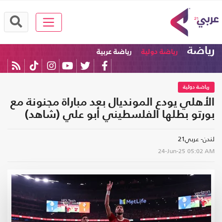
رياضة
رياضة دولية
رياضة عربية
رياضة دولية
الأهلي يودع المونديال بعد مباراة مجنونة مع
بورتو بطلها الفلسطيني أبو علي (شاهد)
لندن- عربي21
24-Jun-25
05:02 AM