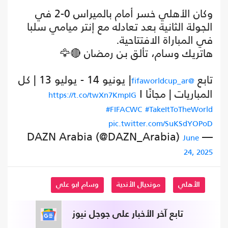
وكان الأهلي خسر أمام بالميراس 0-2 في
الجولة الثانية بعد تعادله مع إنتر ميامي سلبا
في المباراة الافتتاحية.
هاتريك وسام، تألق بن رمضان 🔴🦅
تابع
| يونيو 14 - يوليو 13 | كل
@fifaworldcup_ar
المباريات | مجانًا
I
https://t.co/twXn7KmpIG
#FIFACWC
#TakeItToTheWorld
pic.twitter.com/SuKSdYOPoD
— DAZN Arabia (@DAZN_Arabia)
June
24, 2025
الأهلي
مونديال الأندية
وسام ابو علي
تابع آخر الأخبار على جوجل نيوز