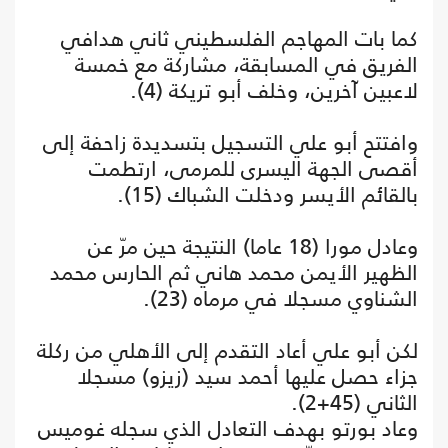
كما بات المهاجم الفلسطيني ثاني هدافي
الفريق في المسابقة، مشاركة مع خمسة
لاعبين آخرين، وخلف أبو تريكة (4).
وافتتح أبو علي التسجيل بتسديدة زاحفة إلى
أقصى الجهة اليسرى للمرمى، ارتطمت
بالقائم الأيسر ودخلت الشباك (15).
وعادل مورا (18 عاما) النتيجة حين مرّ عن
الظهير الأيمن محمد هاني ثم الحارس محمد
الشناوي مسجلا في مرماه (23).
لكن أبو علي أعاد التقدم إلى الأهلي من ركلة
جزاء حصل عليها أحمد سيد (زيزو) مسجلا
الثاني (45+2).
وعاد بورتو بهدف التعادل الذي سجله غوميس