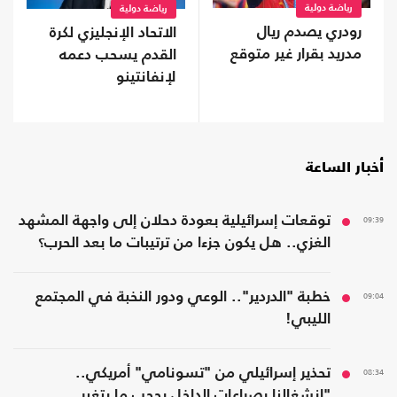
رياضة دولية
رياضة دولية
رودري يصدم ريال
الاتحاد الإنجليزي لكرة
مدريد بقرار غير متوقع
القدم يسحب دعمه
لإنفانتينو
أخبار الساعة
09:39
توقعات إسرائيلية بعودة دحلان إلى واجهة المشهد
الغزي.. هل يكون جزءا من ترتيبات ما بعد الحرب؟
09:04
خطبة "الدردير".. الوعي ودور النخبة في المجتمع
الليبي!
08:34
تحذير إسرائيلي من "تسونامي" أمريكي..
"انشغالنا بصراعات الداخل يحجب ما يتغير