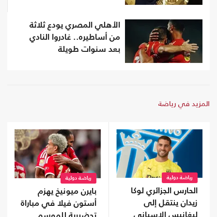
الأهلي المصري يودع ثلاثة
من أساطيره.. غادروا النادي
بعد سنوات طويلة
المزيد في رياضة
رياضة دولية
رياضة دولية
الحارس الجزائري لوكا
بايرن ميونيخ يهزم
زيدان ينتقل إلى
أستون فيلا في مباراة
ليغانيس الإسباني
تحضيرية للموسم