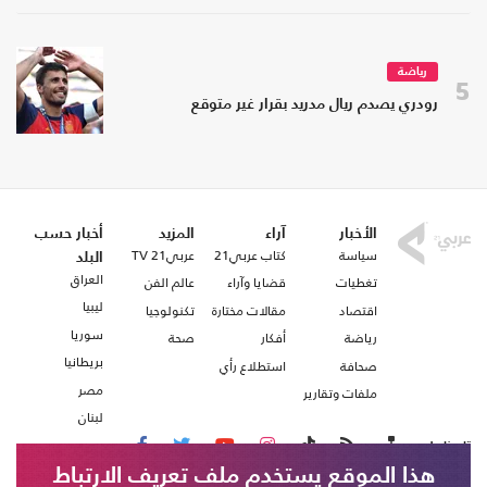
رياضة
5
رودري يصدم ريال مدريد بقرار غير متوقع
الأخبار
آراء
المزيد
أخبار حسب
سياسة
كتاب عربي21
عربي21 TV
البلد
العراق
تغطيات
قضايا وآراء
عالم الفن
ليبيا
اقتصاد
مقالات مختارة
تكنولوجيا
سوريا
رياضة
أفكار
صحة
بريطانيا
صحافة
استطلاع رأي
مصر
ملفات وتقارير
لبنان
تابعنا على
هذا الموقع يستخدم ملف تعريف الارتباط