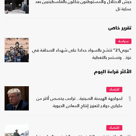
جيش الاحتلال والمستوطنون ينكّلون بالفلسطينيين بعد
عملية تل
تقرير خاص
سياسة
"عربي21" تتشح بالسواد حدادا على شهداء الصحافة في
غزة.. وتستمر بالتغطية
الأكثر قراءة اليوم
اقتصاد
1
لمواجهة الهيمنة الصينية.. ترامب يخصص أكثر من
ملياري دولار لتعزيز إنتاج المعادن الحيوية
اقتصاد