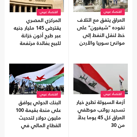
اقتصاد عربي
اقتصاد عربي
العراق يتفق مع ائتلاف
المركزي المصري
تقوده "شيفرون" على
يقترض 145 مليار جنيه
خط لنقل النفط إلى
عبر طرح أذون خزانة
موانئ سوريا والأردن
للبيع بفائدة مرتفعة
اقتصاد عربي
اقتصاد عربي
أزمة السيولة تطرح خيار
البنك الدولي يوافق
تسديد رواتب موظفي
على منحة بقيمة 100
العراق كل 45 يوما بدلاً
مليون دولار لتحديث
من 30
القطاع المالي في
سوريا