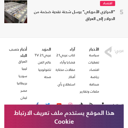
اقتصاد
5
"المركزي الأمريكي" يرسل شحنة نقدية ضخمة من
الدولار إلى العراق
الأخبار
آراء
المزيد
أخبار حسب
سياسة
كتاب عربي21
عربي21 TV
البلد
العراق
تغطيات
قضايا وآراء
عالم الفن
ليبيا
اقتصاد
مقالات مختارة
تكنولوجيا
سوريا
رياضة
أفكار
صحة
بريطانيا
صحافة
استطلاع رأي
مصر
ملفات وتقارير
لبنان
تابعنا على
هذا الموقع يستخدم ملف تعريف الارتباط
Cookie
من نحن