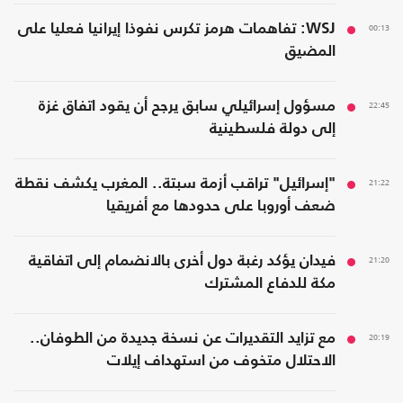
00:13
WSJ: تفاهمات هرمز تكرس نفوذا إيرانيا فعليا على
المضيق
22:45
مسؤول إسرائيلي سابق يرجح أن يقود اتفاق غزة
إلى دولة فلسطينية
21:22
"إسرائيل" تراقب أزمة سبتة.. المغرب يكشف نقطة
ضعف أوروبا على حدودها مع أفريقيا
21:20
فيدان يؤكد رغبة دول أخرى بالانضمام إلى اتفاقية
مكة للدفاع المشترك
20:19
مع تزايد التقديرات عن نسخة جديدة من الطوفان..
الاحتلال متخوف من استهداف إيلات