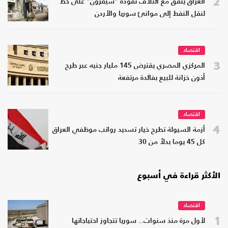
2
العراق يتفق مع ائتلاف تقوده "شيفرون" على خط
لنقل النفط إلى موانئ سوريا والأردن
اقتصاد
3
المركزي المصري يقترض 145 مليار جنيه عبر طرح
أذون خزانة للبيع بفائدة مرتفعة
اقتصاد
4
أزمة السيولة تطرح خيار تسديد رواتب موظفي العراق
كل 45 يوما بدلاً من 30
الأكثر قراءة في أسبوع
اقتصاد
1
لأول مرة منذ سنوات.. سوريا تتجاوز احتياجاتها