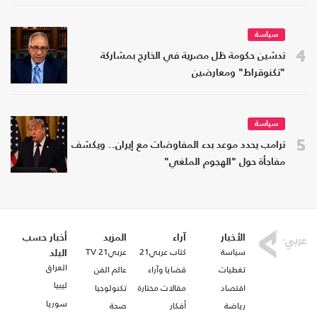
سياسة
4
تدشين حكومة ظل مصرية في الخارج بمشاركة
"تكنوقراط" ومعارضين
سياسة
5
ترامب يحدد موعد بدء المفاوضات مع إيران.. ويكشف
مفاجأة حول "الهجوم الملغي"
الأخبار
آراء
المزيد
أخبار حسب
سياسة
كتاب عربي21
عربي21 TV
البلد
العراق
تغطيات
قضايا وآراء
عالم الفن
ليبيا
اقتصاد
مقالات مختارة
تكنولوجيا
سوريا
رياضة
أفكار
صحة