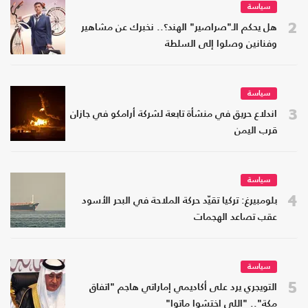
سياسة
2
هل يحكم الـ"صراصير" الهند؟.. نخبرك عن مشاهير
وفنانين وصلوا إلى السلطة
سياسة
3
اندلاع حريق في منشأة تابعة لشركة أرامكو في جازان
قرب اليمن
سياسة
4
بلومبيرغ: تركيا تقيّد حركة الملاحة في البحر الأسود
عقب تصاعد الهجمات
سياسة
5
التويجري يرد على أكاديمي إماراتي هاجم "اتفاق
مكة".. "اللي اختشوا ماتوا"