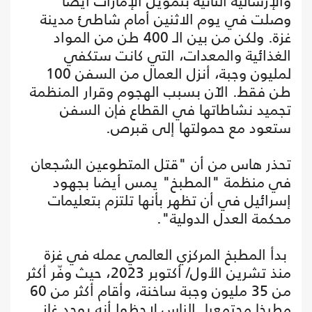
والإرسالية الثانية بتمويل الإمارات أيضا
وصلت في يوم الاثنين أمام شاطئ مدينة
غزة. ولكن من بين الـ 400 طن من المواد
الغذائية والمعدات، التي كانت ستكفي
لمليون وجبة، أنزل العمال من السفن 100
طن فقط. الآن بسبب الهجوم وقرار المنظمة
تجميد نشاطاتها في القطاع فإن السفن
ستعود مع حمولتها إلى قبرص.
تحذر هاس من أن "قتل المتطوعين الشجعان
في منظمة "المطبخ" يمس أيضا بجهود
إسرائيل في أن تظهر بأنها تلتزم بتعليمات
محكمة العدل الدولية".
بدأ المطبخ المركزي العالمي عمله في غزة
منذ تشرين الأول/ أكتوبر 2023، حيث وفّر أكثر
من 35 مليون وجبة ساخنة، وأقام أكثر من 60
مطبخا مجتمعيا. الناس لاحظوا أنه يوجد غاز