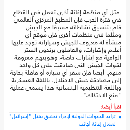
مثل أي منظمة إغاثة أخرى تعمل في القطاع
في فترة الحرب فإن المطبخ المركزي العالمي
قام بتنسيق نشاطاته مسبقا مع الجيش.
ومثلما في منظمات أخرى فإن موقع أي
منشأة له معروف للجيش وسياراته توجد عليها
أعلام وإشارات، والعاملون يرتدون الستر
الواقية مع إشارات خاصة، وهويتهم معروفة
لقوات الجيش التي صادقت على كل واحد
منهم. أيضا فإن سفر أي سيارة أو قافلة بحاجة
إلى مصادقة جيش الاحتلال. باللغة العسكرية
وباللغة التنظيمية الإنسانية هذا يسمى عملية
"منع الاحتكاك".
اقرأ أيضا:
تزايد الدعوات الدولية لإجراء تحقيق بقتل "إسرائيل"
لعمال إغاثة أجانب