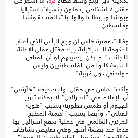
بمدينة دير البلح وسط قطاع
، ما أسفر عن
غزة
مقتل 7 أشخاص يحملون جنسيات أستراليا
وبولندا وبريطانيا والولايات المتحدة وكندا
وفلسطين.
وقالت عميرة هاس إن وجع الرأس الذي أصاب
الحكومة الإسرائيلية جراء مقتل عمال الإغاثة
الأجانب "لم يكن ليصيبهم لو أن القتلى
السبعة كانوا من الفلسطينيين وليس
مواطني دول غربية".
وأكدت هاس في مقال لها بصحيفة "هآرتس"
أن الإعلام في "إسرائيل" لا يمكنه تبرير
الهجوم أو طمس خطورته بسبب "هوية
القتلى"، وأيضا بسبب "أهمية المطبخ
المركزي العالمي في عملية تدفع إسرائيل بها
قدما منذ بضعة أشهر وهي تقليص نشاطات
وكالة غوث وتشغيل الفلسطينيين الأونروا".