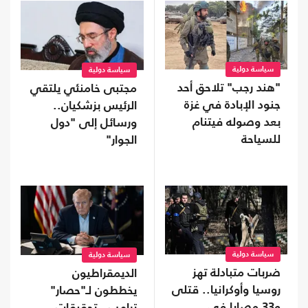
سياسة دولية
سياسة دولية
"هند رجب" تلاحق أحد
مجتبى خامنئي يلتقي
جنود الإبادة في غزة
الرئيس بزشكيان..
بعد وصوله فيتنام
ورسائل إلى "دول
للسياحة
الجوار"
سياسة دولية
سياسة دولية
ضربات متبادلة تهز
الديمقراطيون
روسيا وأوكرانيا.. قتلى
يخططون لـ"حصار"
و33 مصابا في