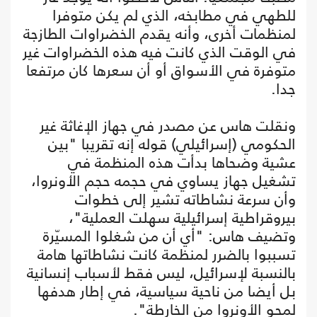
للطهي في مطابخه، الذي لم يكن متوفرا
لمنظمات أخرى، وأنه يقدم الخضراوات الطازجة
في الوقت الذي كانت فيه هذه الخضراوات غير
متوفرة في الأسواق أو أن سعرها كان مرتفعا
جدا.
ونقلت هاس عن مصدر في جهاز الإغاثة غير
الحكومي (إسرائيلي) قوله إنه تقريبا "بين
عشية وضحاها بدأت هذه المنظمة في
تشغيل جهاز يساوي في حجمه حجم الأونروا،
وأن سرعة نشاطاته تشير إلى خطوات
بيروقراطية إسرائيلية سهلت العملية"،
وتضيف هاس: "أي أن من شغلوا المسيّرة
تسببوا بالضرر لمنظمة كانت نشاطاتها هامة
بالنسبة لإسرائيل، ليس فقط لأسباب إنسانية
بل أيضا من ناحية سياسية، في إطار هدفها
لمحو الأونروا من الخارطة".