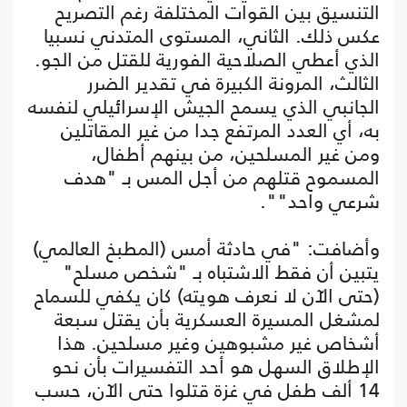
التنسيق بين القوات المختلفة رغم التصريح
عكس ذلك. الثاني، المستوى المتدني نسبيا
الذي أعطي الصلاحية الفورية للقتل من الجو.
الثالث، المرونة الكبيرة في تقدير الضرر
الجانبي الذي يسمح الجيش الإسرائيلي لنفسه
به، أي العدد المرتفع جدا من غير المقاتلين
ومن غير المسلحين، من بينهم أطفال،
المسموح قتلهم من أجل المس بـ "هدف
شرعي واحد"".
وأضافت: "في حادثة أمس (المطبخ العالمي)
يتبين أن فقط الاشتباه بـ "شخص مسلح"
(حتى الآن لا نعرف هويته) كان يكفي للسماح
لمشغل المسيرة العسكرية بأن يقتل سبعة
أشخاص غير مشبوهين وغير مسلحين. هذا
الإطلاق السهل هو أحد التفسيرات بأن نحو
14 ألف طفل في غزة قتلوا حتى الآن، حسب