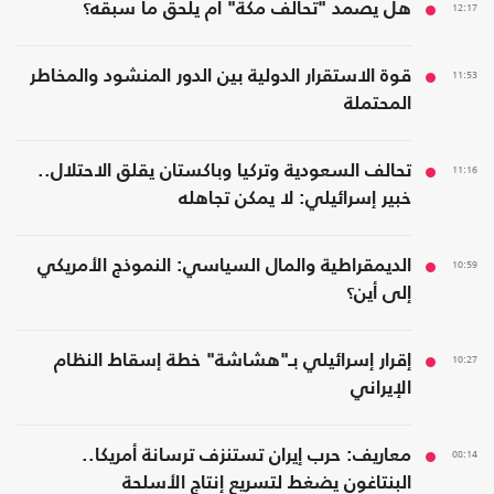
12:17
هل يصمد "تحالف مكة" أم يلحق ما سبقه؟
11:53
قوة الاستقرار الدولية بين الدور المنشود والمخاطر
المحتملة
11:16
تحالف السعودية وتركيا وباكستان يقلق الاحتلال..
خبير إسرائيلي: لا يمكن تجاهله
10:59
الديمقراطية والمال السياسي: النموذج الأمريكي
إلى أين؟
10:27
إقرار إسرائيلي بـ"هشاشة" خطة إسقاط النظام
الإيراني
08:14
معاريف: حرب إيران تستنزف ترسانة أمريكا..
البنتاغون يضغط لتسريع إنتاج الأسلحة