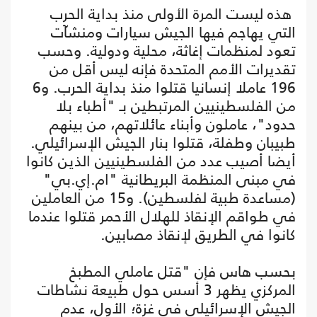
هذه ليست المرة الأولى منذ بداية الحرب
التي يهاجم فيها الجيش سيارات ومنشآت
تعود لمنظمات إغاثة، محلية ودولية. وحسب
تقديرات الأمم المتحدة فإنه ليس أقل من
196 عاملا إنسانيا قتلوا منذ بداية الحرب. و6
من الفلسطينيين المرتبطين بـ "أطباء بلا
حدود"، عاملون وأبناء عائلاتهم، من بينهم
طبيبان وطفلة، قتلوا بنار الجيش الإسرائيلي.
أيضا أصيب عدد من الفلسطينيين الذين كانوا
في مبنى المنظمة البريطانية "ام.إي.بي"
(مساعدة طبية لفلسطين). و15 من العاملين
في طواقم الإنقاذ للهلال الأحمر قتلوا عندما
كانوا في الطريق لإنقاذ مصابين.
بحسب هاس فإن "قتل عاملي المطبخ
المركزي يظهر 3 أسس حول طبيعة نشاطات
الجيش الإسرائيلي في غزة؛ الأول، عدم