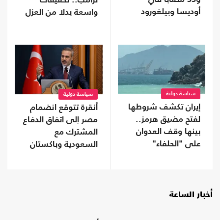
ترامب.. تحقيقات
أوديسا وبيلغورود
واسعة بدلا من العزل
إذا استعادوا "النواب"
سياسة دولية
سياسة دولية
إيران تكشف شروطها
أنقرة تتوقع انضمام
لفتح مضيق هرمز..
مصر إلى اتفاق الدفاع
بينها وقف العدوان
المشترك مع
على "الحلفاء"
السعودية وباكستان
أخبار الساعة