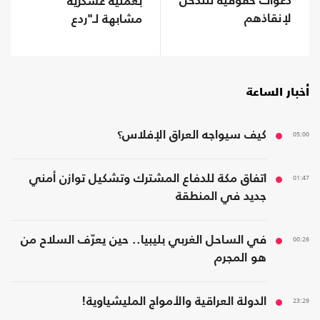
دعوات حقوقية للتدخل
بعملية عسكرية
لإنقاذهم
مشابهة لـ"ردع
العدوان" ضد الأسد
أخبار الساعة
05:00
كيف سيواجه العراق الإفلاس؟
01:47
اتفاق مكة للدفاع المشترك وتشكيل توازن أمني
جديد في المنطقة
00:26
في الساحل الغربي بليبيا.. حين يعرّف السلاح من
هو المجرم
23:29
الدولة العراقية والأمواج المليشياوية!