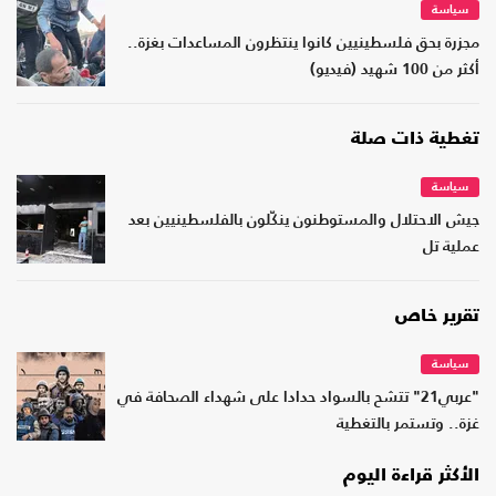
سياسة
مجزرة بحق فلسطينيين كانوا ينتظرون المساعدات بغزة..
أكثر من 100 شهيد (فيديو)‏
تغطية ذات صلة
سياسة
جيش الاحتلال والمستوطنون ينكّلون بالفلسطينيين بعد
عملية تل
تقرير خاص
سياسة
"عربي21" تتشح بالسواد حدادا على شهداء الصحافة في
غزة.. وتستمر بالتغطية
الأكثر قراءة اليوم