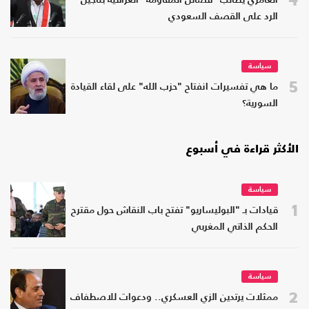
العامري يطالب "فصائل المقاومة" العراقية بتأجيل
الرد على القصف السعودي
سياسة
5
ما هي تفسيرات انفتاح "حزب الله" على لقاء القيادة
السورية؟
الأكثر قراءة في أسبوع
سياسة
1
قيادات بـ "البوليساريو" تفتح باب النقاش حول مقترح
الحكم الذاتي المغربي
سياسة
2
ممثلات يرتدين الزي العسكري.. ودعوات للاصطفاف