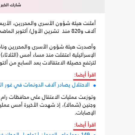
شارك الخبر
آلاف و820 منذ تشرين الأول/ أكتوبر الماضي، وذلك عقب اعتقال الجيش الإسرائيلي 20 فلسطينيا.
وأصدرت هيئة شؤون الأسرى والمحررين وناد
لترتفع حصيلة الاعتقالات بعد السابع من أكتوبر ا
اقرأ أيضا:
الاحتلال يصادر آلاف الدونمات في غور الأ
وتوزعت عمليات الاعتقال على محافظات رام ا
وجنين (شمالا)، إذ شهدت الأخيرة أمس عملية
الإصابات.
اقرأ أيضا:
149 يوما على العدوان | تواصل المجازر في غزة وجولة تفاوض مرتقبة بالقاهرة