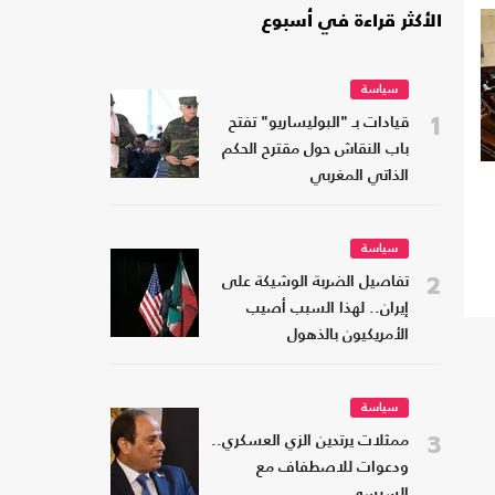
الأكثر قراءة في أسبوع
سياسة
1
قيادات بـ "البوليساريو" تفتح
باب النقاش حول مقترح الحكم
الذاتي المغربي
سياسة
2
تفاصيل الضربة الوشيكة على
إيران.. لهذا السبب أصيب
الأمريكيون بالذهول
سياسة
3
ممثلات يرتدين الزي العسكري..
ودعوات للاصطفاف مع
السيسي