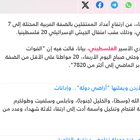
أعلنت هيئة شؤون الأسرى والمحررين، الأربعاء، عن ارتفاع أعداد المعتقلين بالضفة الغربية المحتلة إلى 7
ي الأسير
، بيانا، قالت فيه إن "القوات
الفلسطيني
الإسرائيلية اعتقلت منذ مساء أمس (الثلاثاء) وحتى صباح اليوم الأربعاء، 20 مواطنا على الأقل من الضفة
لماضي إلى أكثر من 7820".
ردن ويعلنها "أراضي دولة".. وإدانات
لله (وسط)، والخليل (جنوبا)، ونابلس وسلفيت وطولكرم
 اقتحام وتنكيل واسعة أدت إلى ارتقاء ثلاثة شهداء وعدد من