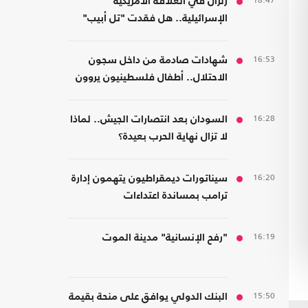
18:47
زلزال في العلاقة الأمريكية
الإسرائيلية.. هل فقدت "تل أبيب"
دعم واشنطن التاريخي؟
16:53
شهادات صادمة من داخل سجون
الاحتلال.. أطفال فلسطينيون يروون
قصص التعذيب
16:28
السودان بعد انتصارات الجيش.. لماذا
لا تزال نهاية الحرب بعيدة؟
16:20
سيناتورات ديمقراطيون يتهمون إدارة
ترامب بمساندة اعتداءات
المستوطنين
16:19
"رفح الإنسانية" مدينة الموت
15:50
البنك الدولي يوافق على منحة بقيمة