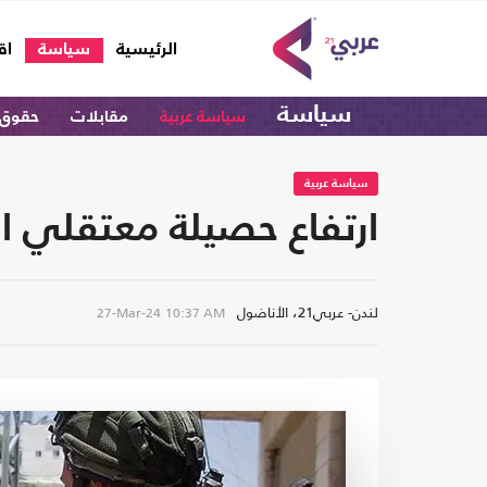
(current)
الرئيسية
سياسة
اق
سياسة
سياسة عربية
مقابلات
حقوق 
سياسة عربية
ارتفاع حصيلة معتقلي الضفة إلى 7820 فلسط
لندن- عربي21، الأناضول
27-Mar-24
10:37 AM