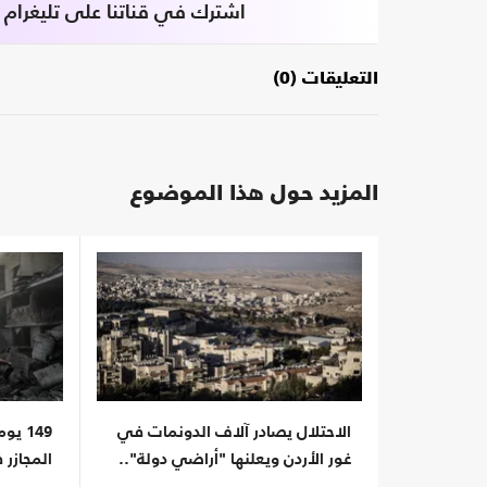
اشترك في قناتنا على تليغرام
التعليقات (0)
المزيد حول هذا الموضوع
الاحتلال يصادر آلاف الدونمات في
149 ي
غور الأردن ويعلنها "أراضي دولة"..
المجازر
وإدانات
مرتقبة ب