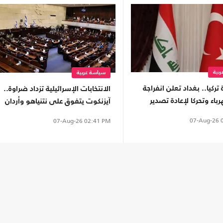
بية
سياسة عربية
 تركيا.. بغداد تعلن انفراجة
الانتخابات الإسرائيلية تزداد ضراوة..
باء وتحركا لإعادة تصدير
آيزنكوت يتفوق على نتنياهو وأردان
يفرّق الليكود
07-Aug-26
0
07-Aug-26
02:41 PM