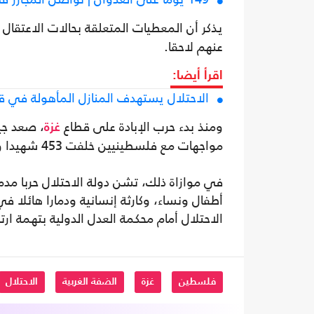
يذكر أن المعطيات المتعلقة بحالات الاعتقا
عنهم لاحقا.
اقرأ أيضا:
الاحتلال يستهدف المنازل المأهولة في ق
ومنذ بدء حرب الإبادة على قطاع
، صعد جي
غزة
مواجهات مع فلسطينيين خلفت 453 شهيدا ونحو 4 آلاف و750 جريحا، وفق وزارة الصحة الفلسطينية.
في موازاة ذلك، تشن دولة الاحتلال حربا م
أطفال ونساء، وكارثة إنسانية ودمارا هائلا ف
الاحتلال أمام محكمة العدل الدولية بتهمة ارت
فلسطين
غزة
الضفة الغربية
الاحتلال