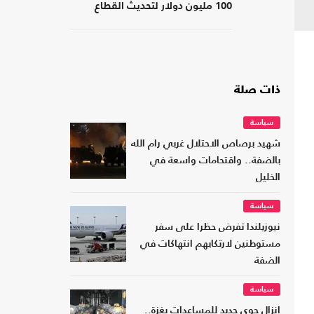
100 مليون دولار لتحديث القطاع
المالي في سوريا
ذات صلة
سياسة
شهيد برصاص الاحتلال غربي رام الله
بالضفة.. واقتحامات واسعة في
الخليل
سياسة
نيوزيلندا تفرض حظرا على سفر
مستوطنين لارتكابهم انتهاكات في
الضفة
سياسة
إنزال جوي جديد للمساعدات بغزة..