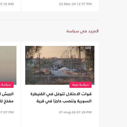
3:16 AM
22-Mar-24
12:57 PM
المزيد في سياسة
سياسة عربية
سياسة عر
قوات الاحتلال تتوغل في القنيطرة
الجيش ال
السورية وتنصب حاجزا في قرية
مفخخ للح
"عين زيوان"
7:07 PM
07-Aug-26
07:28 PM