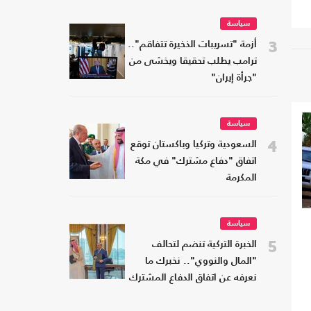
سياسة
3
أزمة "تسريبات الذخيرة تتفاقم"..
ترامب يطلب تحقيقا ويخشى من
"جرأة إيران"
سياسة
4
السعودية وتركيا وباكستان توقع
اتفاق "دفاع مشترك" في مكة
المكرمة
سياسة
5
الخبرة التركية تنضم لتحالف
"المال والنووي".. نخبرك ما
نعرفه عن اتفاق الدفاع المشترك