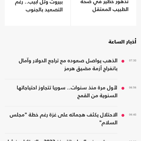
تدهور خطير في صحة
بيروت وتل أبيب.. رغم
الطبيب المعتقل
التصعيد بالجنوب
حسام أبو صفية
أخبار الساعة
07:38
الذهب يواصل صعوده مع تراجع الدولار وآمال
بانفراج أزمة مضيق هرمز
06:56
لأول مرة منذ سنوات.. سوريا تتجاوز احتياجاتها
السنوية من القمح
06:48
الاحتلال يكثف هجماته على غزة رغم خطة "مجلس
السلام"