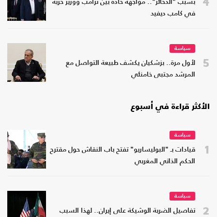
4
بسبب "الذخائر".. مواجهة حادة بين ترامب ووزير حربه
في كامب ديفيد
سياسة
5
لأول مرة.. بزشكيان يكشف طبيعة التواصل مع
المرشد مجتبى خامنئي
الأكثر قراءة في أسبوع
سياسة
1
قيادات بـ "البوليساريو" تفتح باب النقاش حول مقترح
الحكم الذاتي المغربي
سياسة
2
تفاصيل الضربة الوشيكة على إيران.. لهذا السبب