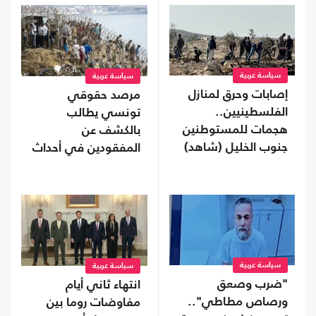
سياسة عربية
سياسة عربية
إصابات وحرق لمنازل
مرصد حقوقي
الفلسطينيين..
تونسي يطالب
هجمات للمستوطنين
بالكشف عن
جنوب الخليل (شاهد)
المفقودين في أحداث
"سبتة"
سياسة عربية
سياسة عربية
"ضرب وصعق
انتهاء ثاني أيام
ورصاص مطاطي"..
مفاوضات روما بين