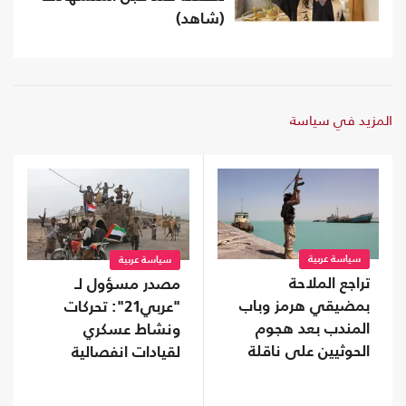
(شاهد)
المزيد في سياسة
سياسة عربية
سياسة عربية
تراجع الملاحة
مصدر مسؤول لـ
بمضيقي هرمز وباب
"عربي21": تحركات
المندب بعد هجوم
ونشاط عسكري
الحوثيين على ناقلة
لقيادات انفصالية
سعودية
موالية للإمارات في
محافظة نفطية