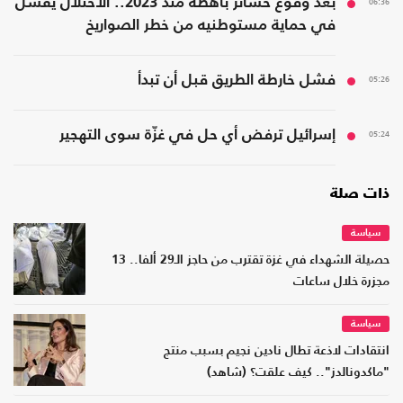
06:36
بعد وقوع خسائر باهظة منذ 2023.. الاحتلال يفشل
في حماية مستوطنيه من خطر الصواريخ
05:26
فشل خارطة الطريق قبل أن تبدأ
05:24
إسرائيل ترفض أي حل في غزّة سوى التهجير
ذات صلة
سياسة
حصيلة الشهداء في غزة تقترب من حاجز الـ29 ألفا.. 13
مجزرة خلال ساعات
سياسة
انتقادات لاذعة تطال نادين نجيم بسبب منتج
"ماكدونالدز".. كيف علقت؟ (شاهد)