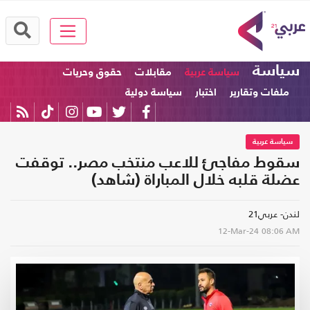
سياسة
سياسة عربية
مقابلات
حقوق وحريات
ملفات وتقارير
اختبار
سياسة دولية
سياسة عربية
سقوط مفاجئ للاعب منتخب مصر.. توقفت
عضلة قلبه خلال المباراة (شاهد)
لندن- عربي21
12-Mar-24
08:06 AM