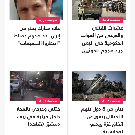
سياسة عربية
سياسة عربية
عشرات القتلى
علاء مبارك يحذر من
والجرحى من القوات
إيران بعد هجوم دمياط:
الحكومية في اليمن
"انتظروا التحقيقات"
جراء هجوم للحوثيين
سياسة عربية
سياسة عربية
بيان من 8 دول يتهم
قتلى وجرحى بانفجار
الاحتلال بتقويض
داخل مركبة في ريف
اتفاق غزة ويدعو
دمشق (شاهد)
لمحاسبته