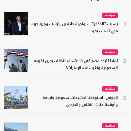
سياسة
1
بسبب "الذخائر".. مواجهة حادة بين ترامب ووزير حربه
في كامب ديفيد
سياسة
2
لماذا تتردد مصر في الانضمام لتحالف بحري تقوده
السعودية وتغيب عنه الإمارات؟
سياسة
3
الحوثي: استهدفنا تحشيدات سعودية واسعة
وأوقعنا مئات القتلى والجرحى
سياسة