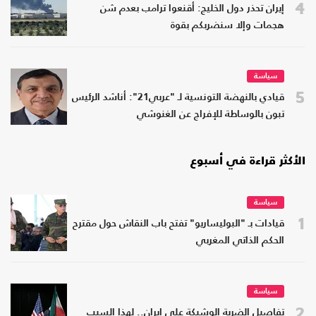
4
إيران تحذر دول الخليج: أقنعوا ترامب بعدم شن
هجمات وإلا سنضربكم بقوة
سياسة
5
قيادي بالنهضة التونسية لـ "عربي21": أناشد الرئيس
تبون بالوساطة للإفراج عن الغنوشي
الأكثر قراءة في أسبوع
سياسة
1
قيادات بـ "البوليساريو" تفتح باب النقاش حول مقترح
الحكم الذاتي المغربي
سياسة
2
تفاصيل الضربة الوشيكة على إيران.. لهذا السبب