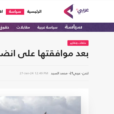
(current)
الرئيسية
سياسة
اق
سياسة
سياسة عربية
مقابلات
حقوق 
ملفات وتقارير
بعد موافقتها على انضما
لندن- عربي21- محمد السيد
27-Jan-24
12:49 PM