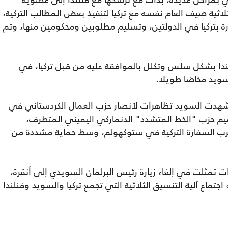
بمراحل عديدة، بدأت مع ترشحها مع فنلندا إلى عضوية
202، وتوقيع مذكرة ثلاثية صيف العام نفسه مع تركيا لتنفيذ بعض المطالب التركية،
 بتركيا في الدولتين، وتسليم مطلوبين ومحكومين منها، وتم
دا بشكل سلس وتكلل بالموافقة عليه من قبل تركيا، في
ويد مخاضا طويلا.
 شهدت السويد تظاهرات لأنصار حزب العمال الكردستاني في
 حزب "الخط المتشدد" الدنماركي اليميني المتطرف،
رب السفارة التركية في ستوكهولم، وسط حماية مشددة من
 تمثلت في إلغاء زيارة رئيس البرلمان السويدي إلى أنقرة،
ء اجتماع آلية التنسيق الثلاثية التي تجمع تركيا والسويد وفنلندا