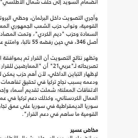
انضمام السويد إلى حلف شمال الأطلسي"ال
وأجري التصويت داخل البرلمان، وحظي البروتو
القومية، ونواب حزب الشعب الجمهوري المعا
أصل 346، في حين رفضه 55 نائبا، وامتنع عن التصويت 4 نواب.
وتظهر نتائج التصويت أن القرار تم بموافقة ا
تصريحاته لـ"عربي21" أن "الم
لإظهار التباين الداخلي، لأن أهم حزب يمكن ل
ودعمه بسبب نجاح تركيا في تحقيق تفاهمات 
الاتفاقات المعلنة؛ شملت تقديم أسماء وإحد
العمال الكردستاني، وكذلك دعم تركيا في عم
القومية ما ساهم في دعم القرار".
مخاض عسير