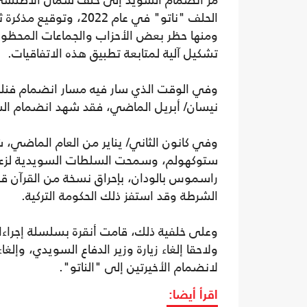
مر انضمام السويد إلى حلف شمال الأطلسي 
الحلف "ناتو" في عام 2
ومنها حظر بعض الأحزاب والجماعات المحظورة
تشكيل آلية لمتابعة تطبيق هذه الاتفاقيات.
وفي الوقت الذي سار فيه مسار انضمام فنلن
نيسان/ أبريل الماضي، فقد شهد انضمام الس
وفي كانون الثاني/ يناير من العام الماضي،
ستوكهولم، وسمحت السلطات السويدية لزعيم
راسموس بالودان، بإحراق نسخة من القرآن ق
الشرطة وقد استفز ذلك الحكومة التركية.
وعلى خلفية ذلك، قامت أنقرة بسلسلة إجراءات
ولاحقا إلغاء زيارة وزير الدفاع السويدي، وإلغا
لانضمام الأخيرتين إلى "الناتو".
اقرأ أيضا: