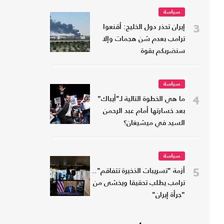
سياسة
3
إيران تحذر دول الخليج: أقنعوا
ترامب بعدم شن هجمات وإلا
سنضربكم بقوة
سياسة
4
ما هي الخطوة التالية لـ"أيباك"
بعد خسارتها أمام عبد الرحمن
السيد في ميشيغان؟
سياسة
5
أزمة "تسريبات الذخيرة تتفاقم"..
ترامب يطلب تحقيقا ويخشى من
"جرأة إيران"