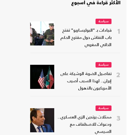
الأكثر قراءة في أسبوع
سياسة
1
قيادات بـ "البوليساريو" تفتح
باب النقاش حول مقترح الحكم
الذاتي المغربي
سياسة
2
تفاصيل الضربة الوشيكة على
إيران.. لهذا السبب أصيب
الأمريكيون بالذهول
سياسة
3
ممثلات يرتدين الزي العسكري..
ودعوات للاصطفاف مع
السيسي