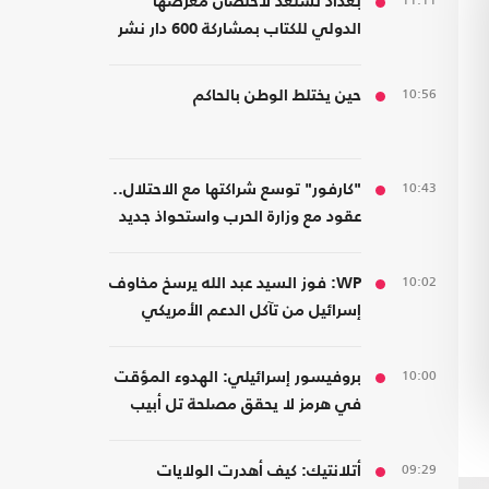
11:11
بغداد تستعد لاحتضان معرضها
الدولي للكتاب بمشاركة 600 دار نشر
من 23 دولة
10:56
حين يختلط الوطن بالحاكم
10:43
"كارفور" توسع شراكتها مع الاحتلال..
عقود مع وزارة الحرب واستحواذ جديد
10:02
WP: فوز السيد عبد الله يرسخ مخاوف
إسرائيل من تآكل الدعم الأمريكي
10:00
بروفيسور إسرائيلي: الهدوء المؤقت
في هرمز لا يحقق مصلحة تل أبيب
09:29
أتلانتيك: كيف أهدرت الولايات