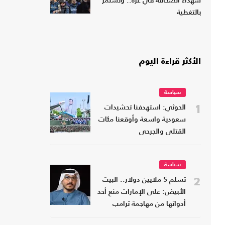
شهداء الصحافة في غزة.. وتستمر
بالتغطية
الأكثر قراءة اليوم
سياسة
1
الحوثي: استهدفنا تحشيدات
سعودية واسعة وأوقعنا مئات
القتلى والجرحى
سياسة
2
تسلم 5 ملايين دولار.. البيت
الأبيض: على الإمارات منع أحد
أدواتها من مهاجمة ترامب