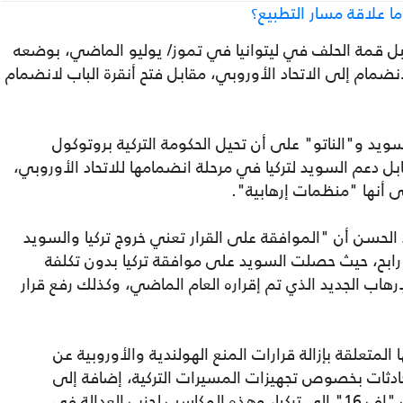
ا علاقة مسار التطبيع؟
قبل قمة الحلف في ليتوانيا في تموز/ يوليو الماضي، بوضعه
انضمام إلى الاتحاد الأوروبي، مقابل فتح أنقرة الباب لانضمام
سويد و"الناتو" على أن تحيل الحكومة التركية بروتوكول
ل دعم السويد لتركيا في مرحلة انضمامها للاتحاد الأوروبي،
ى أنها "منظمات إرهابية".
" يرى الباحث أحمد الحسن أن "الموافقة على القرار تعني خروج تركيا والسويد
ابح، حيث حصلت السويد على موافقة تركيا بدون تكلفة
هاب الجديد الذي تم إقراره العام الماضي، وكذلك رفع قرار
متعلقة بإزالة قرارات المنع الهولندية والأوروبية عن
حادثات بخصوص تجهيزات المسيرات التركية، إضافة إلى
موافقة الولايات المتحدة على صفقة طائرات "إف 16" إلى تركيا، وهذه المكاسب لحزب العدالة في