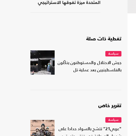
المتحدة ميزة تفوقها الاستراتيجي
بمجال الذخيرة؟
تغطية ذات صلة
سياسة
جيش الاحتلال والمستوطنون ينكّلون
بالفلسطينيين بعد عملية تل
تقرير خاص
سياسة
"عربي21" تتشح بالسواد حدادا على