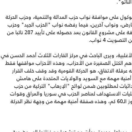
ناتو".
كول على موافقة نواب حزب العدالة والتنمية، وحزب الحركة
رض، ونواب آخرين، فيما رفضه نواب "الحزب الجيد" وحزب
السعادة وحزب "ديم الكردي"، وتمت المصادقة على مشروع القانون بعد حصوله على تأييد 287 نائبا من
لأغلبية، ويرى الباحث في مركز القارات الثلاث أحمد الحسن في
عارضين للقرار هم الكتل الصغيرة من الأحزاب، وهذه الأحزاب مواقفها فقط
ه عرقلة الاتفاق، هو الحركة القومية وقد وقف خلف القرار
أمنية مهمة مع السويد والولايات المتحدة على هامش
اثيات لمطلوبين ضمن لوائح "الإرهاب" التركية من حزب
ليات الاستهداف لعناصر الحزب في سوريا والعراق وقوات
سوريا الديمقراطية في سوريا على عمق تجاوز الـ60 كم، وهذه صفقة أمنية مهمة من وجهة نظر الحركة