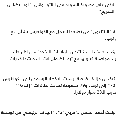
التركي على عضوية السويد في الناتو، وقال: "أود أيضا أن
السريع".
ية "البنتاغون" عن تطلعها للعمل مع الكونغرس بشأن بيع
كيا بالحليف الاستراتيجي للولايات المتحدة في إطار حلف
يد مواصلة تعاونها مع تركيا لضمان امتلاك جيشها قدرات
كية، أن وزارة الخارجية أرسلت الإخطار الرسمي إلى الكونغرس
بالموافقة على بيع 40 مقاتلة "إف 16 بلوك 70" إلى تركيا، و79 مجموعة تحديث لطائرات "إف 16"
ر دولارا.
وعن تأثير انضمام السويد إلى الحلف يقول الباحث أحمد الحسن لـ"عربي21": "الهدف الرئيسي من توسعة