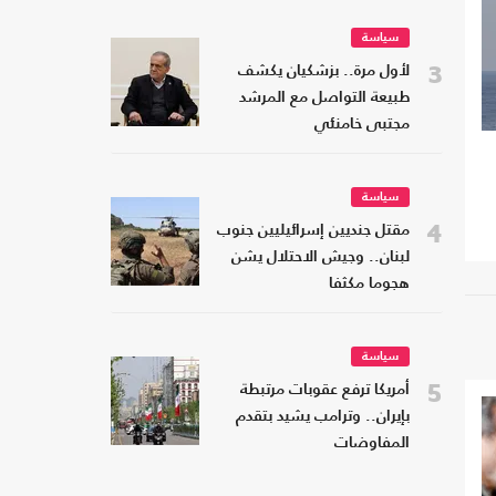
سياسة
3
لأول مرة.. بزشكيان يكشف
طبيعة التواصل مع المرشد
مجتبى خامنئي
سياسة
4
مقتل جنديين إسرائيليين جنوب
لبنان.. وجيش الاحتلال يشن
هجوما مكثفا
سياسة
5
أمريكا ترفع عقوبات مرتبطة
بإيران.. وترامب يشيد بتقدم
المفاوضات