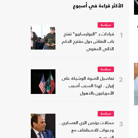
الأكثر قراءة في أسبوع
سياسة
1
قيادات بـ "البوليساريو" تفتح
باب النقاش حول مقترح الحكم
الذاتي المغربي
سياسة
2
تفاصيل الضربة الوشيكة على
إيران.. لهذا السبب أصيب
الأمريكيون بالذهول
سياسة
3
ممثلات يرتدين الزي العسكري..
ودعوات للاصطفاف مع
السيسي