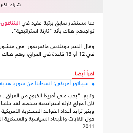
شارك الخبر
دعا مستشار سابق برتبة عقيد في
،
البنتاغون
تواجدهم هناك بأنه "كارثة استراتيجية".
وقال الخبير دوغلاس ماكغريغور، في منشور
في 12 أو 13 قاعدة في العراق، وهم هناك يلعبون دور "الأهداف الثابتة"، بحسب قوله.
اقرأ أيضا:
سيناتور أمريكي: انسحابنا من سوريا هدية 
وتابع: "يجب على أمريكا الخروج من العراق.. 
كان العراق كارثة استراتيجية ضخمة، لقد خلق
ويثير تزايد أعداد القواعد العسكرية الأمريك
حول الغايات والأبعاد السياسية والعسكرية ا
2011.