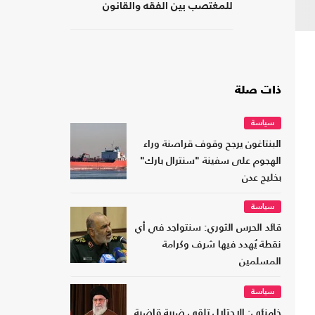
للمغتصب بين الفقه والقانون
ذات صلة
سياسة
البنتاغون يرجح وقوف قراصنة وراء
الهجوم على سفينة "سنترال بارك"
بخليج عدن
سياسة
قائد الحرس الثوري: سنتواجد في أي
نقطة يُهدد فيها شرف وكرامة
المسلمين
سياسة
خامنئي: الاحتلال تلقى ضربة قاضية