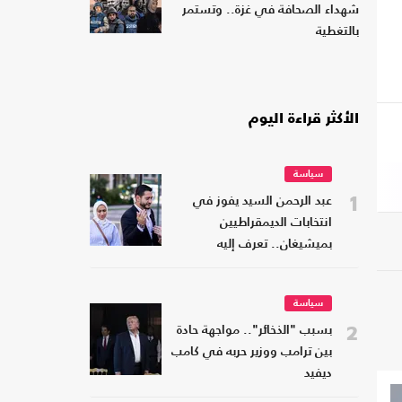
شهداء الصحافة في غزة.. وتستمر
بالتغطية
الأكثر قراءة اليوم
سياسة
1
عبد الرحمن السيد يفوز في
انتخابات الديمقراطيين
بميشيغان.. تعرف إليه
سياسة
2
بسبب "الذخائر".. مواجهة حادة
بين ترامب ووزير حربه في كامب
ديفيد