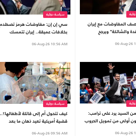
لية
سياسة دولية
ف المفاوضات مع إيران
سي إن إن: مفاوضات هرمز تصطدم
دة والشائكة" ويرجح
بخلافات عميقة.. إيران تتمسك
ا وقتا
بالنفوذ وترامب يواصل التهديد
06-Aug-26
1
06-Aug-26
10:56 AM
لية
سياسة دولية
من السيد يرد على ترامب:
كيف تتحول أم إلى قاتلة لأطفالها؟..
يون أولى من تمويل الحروب
قضية أمريكية تعيد ذهان ما بعد
الولادة إلى الواجهة
06-Aug-26
1
06-Aug-26
09:56 AM