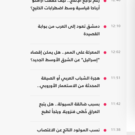
12:40
رغم تراجع الإنتاج.. كيف حققت أرامكو
أرباحا قياسية وسط اضطرابات الخليج؟
12:10
دمشق تعود إلى العرب من بوابة
القصيدة
12:02
المعركة على الممر.. هل يمكن إقصاء
"إسرائيل" عن الشرق الأوسط الجديد؟
11:51
هجرة الشباب العربي أو الصيغة
المحدثة من الاستعمار الأوروبي..
قراءة في كتاب
11:42
بسبب ضائقة السيولة.. هل يتبع
العراق خُطى فنزويلا ويلجأ لطبع
العملة رغم مخاطرها؟
11:38
نسب المولود الناتج عن الاغتصاب