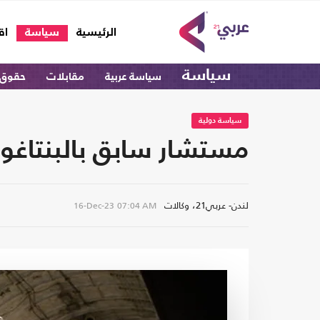
(current)
الرئيسية
سياسة
اق
سياسة
سياسة عربية
مقابلات
حقوق 
سياسة دولية
مستشار سابق بالبنتاغون:
لندن- عربي21، وكالات
16-Dec-23
07:04 AM