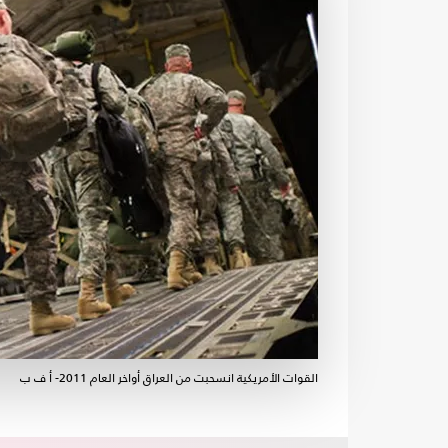
القوات الأمريكية انسحبت من العراق أواخر العام 2011- أ ف ب