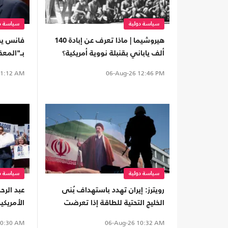
سياسة دولية
سياسة دو
هيروشيما | ماذا تعرف عن إبادة 140
فانس يص
ألف ياباني بقنبلة نووية أمريكية؟
بـ"المعق
(تفاعلي)
استغراقه
1:12 AM
06-Aug-26
12:46 PM
سياسة دولية
سياسة دو
رويترز: إيران تهدد باستهداف بُنى
عبد الرح
الخليج التحتية للطاقة إذا تعرضت
الأمريك
لضربات جديدة
الخارجية
0:30 AM
06-Aug-26
10:32 AM