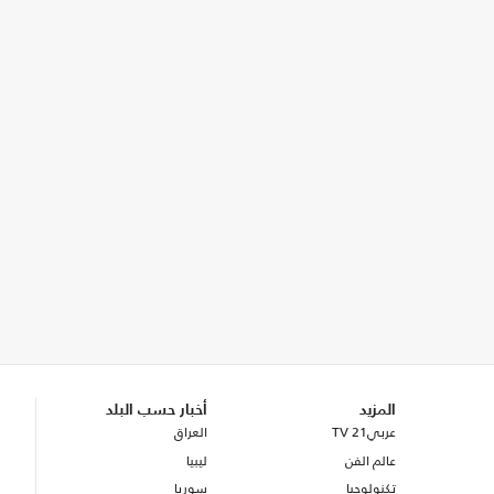
المزيد
أخبار حسب البلد
عربي21 TV
العراق
عالم الفن
ليبيا
تكنولوجيا
سوريا