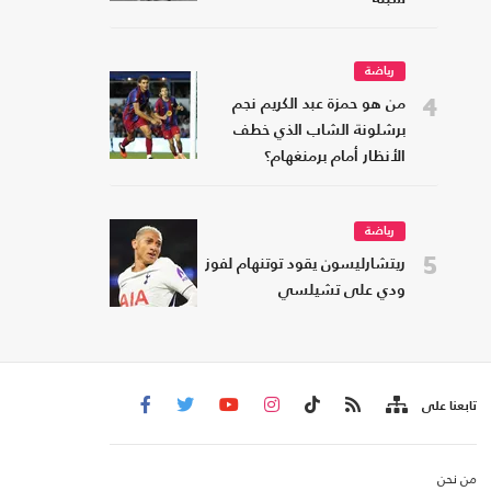
رياضة
4
من هو حمزة عبد الكريم نجم
برشلونة الشاب الذي خطف
الأنظار أمام برمنغهام؟
رياضة
5
ريتشارليسون يقود توتنهام لفوز
ودي على تشيلسي
تابعنا على
من نحن