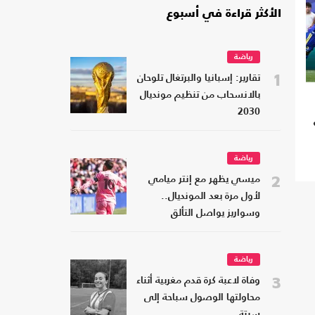
الأكثر قراءة في أسبوع
رياضة
1
تقارير: إسبانيا والبرتغال تلوحان
بالانسحاب من تنظيم مونديال
2030
رياضة
2
ميسي يظهر مع إنتر ميامي
لأول مرة بعد المونديال..
وسواريز يواصل التألق
رياضة
3
وفاة لاعبة كرة قدم مغربية أثناء
محاولتها الوصول سباحة إلى
سبتة