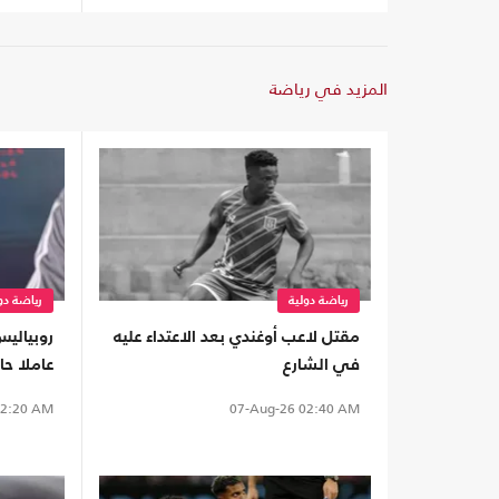
المزيد في رياضة
رياضة دولية
رياضة دو
مقتل لاعب أوغندي بعد الاعتداء عليه
روبياليس
في الشارع
عاملا ح
مونديال2030
2:20 AM
07-Aug-26
02:40 AM