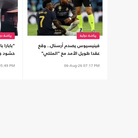
رياضة دولية
رياضة دو
فينيسيوس يصدم أرسنال.. وقع
"بابارا 
عقدا طويل الأمد مع "الملكي"
حشود ج
تقديم م
5:49 PM
06-Aug-26
07:17 PM