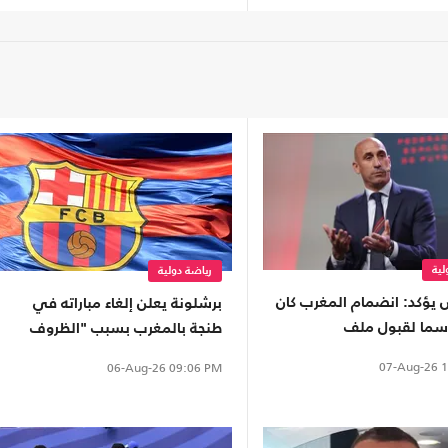
لية
رياضة دولية
 يؤكد: انضمام المغرب كان
برشلونة يعلن إلغاء مباراته في
اسما لقبول ملف
طنجة بالمغرب بسبب "الظروف
الراهنة"
07-Aug-26
1
06-Aug-26
09:06 PM