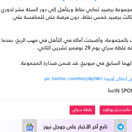
دنمرك 1-صفر لينهي المجموعة برصيد ثماني نقاط ويتأهل إلى دور الستة عشر لدوري
ز الثالث برصيد خمس نقاط، دون فرصة حتى للمنافسة على
 بالمجموعة، وأصبحت آماله في التأهل في مهب الريح، بعدما
_أبطال_أوروبا
pic.twitter.com/WsQJ8yl9BU
مانشستر يونايتد
غلطة سراي
تابع آخر الأخبار على جوجل نيوز