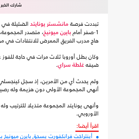
شارك الخبر
تبددت فرصة
الضئيلة في ال
مانشستر يونايتد
1-صفر أمام
، متصدر المجموعة، ع
بايرن ميونيخ
هاج مدرب الفريق المعرض للانتقادات في 
وكان بطل أوروبا ثلاث مرات في حاجة للفوز 
ضيفه
.
غلطة سراي
أنهى المجموعة الأولى دون هزيمة وله رصيد 16 نقط
وأنهى يونايتد المجموعة متذيلا للترتيب وله
الأوروبي.
اقرأ أيضا:
أينتراخت فرانكفورت يسحق بايرن ميوني