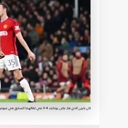
كان بايرن الذي فاز على يونايتد 4-3 في لقائهما السابق في ميونيخ قد ضمن صدارة المجموعة- موقع بايرن ميونيخ