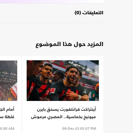
التعليقات (0)
المزيد حول هذا الموضوع
أينتراخت فرانكفورت يسحق بايرن
أمام الج
ميونيخ بخماسية.. المصري مرموش
غلطة سر
وضع بصمته
لغزة (ش
0:00 AM
09-Dec-23
05:07 PM