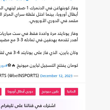
وفاز كوبنهاغن في ال
أبطال أوروبا، بينما احتل غلطة سراي المرك
مقعد في الدوري الأوروبي.
وفاز يونايتد مرة واحدة فقط في ست مباريات
أهدر تقدمه بهدفين في تعادله 3-3 مع مضيفه غلطة سراي يوم 29 نوفمبر تشرين الثاني.
وكان بايرن، الذي فاز على يونايتد 4-3 في لقائهما السابق في ميونيخ، قد ضمن صدارة المجموعة.
كومان يفتتح التسجيل لبايرن ميونيخ 🔥⚽️
#دوري
— beIN SPORTS (@beINSPORTS)
December 12, 2023
المانيا
بايرن ميونيخ
دوري أبطال أوروبا
اشترك في قناتنا على تليغرام