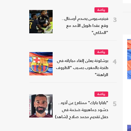
رياضة
3
فينيسيوس يصدم أرسنال..
وقع عقدا طويل الأمد مع
"الملكي"
رياضة
4
برشلونة يعلن إلغاء مباراته في
طنجة بالمغرب بسبب "الظروف
الراهنة"
رياضة
5
"بابارا بارك" ممتلئ عن آخره..
حشود جماهيرية ضخمة في
حفل تقديم محمد صلاح (شاهد)