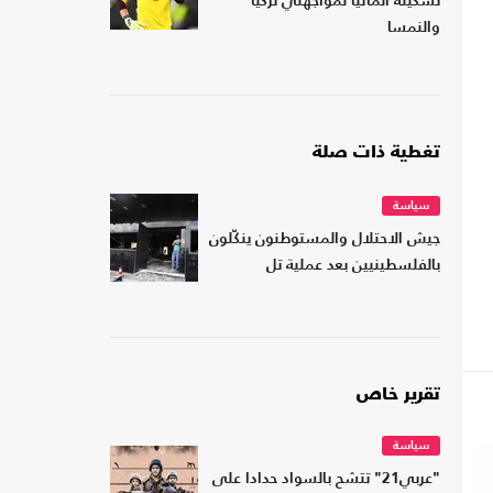
تشكيلة ألمانيا لمواجهتي تركيا
والنمسا
تغطية ذات صلة
سياسة
جيش الاحتلال والمستوطنون ينكّلون
بالفلسطينيين بعد عملية تل
تقرير خاص
سياسة
"عربي21" تتشح بالسواد حدادا على