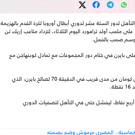
تأهل لدور الستة عشر لدوري أبطال أوروبا لكرة القدم بالهزيمة
لى ملعب أولد ترافورد اليوم الثلاثاء، لتزداد متاعب إريك تن
موسم صعب بالفعل.
على بايرن في ختام دور المجموعات مع تعادل كوبنهاجن مع
ولم يحدث أي من الأمرين، إذ سجل كينجسلي كومان من مدى قريب في الدقيقة 70 لصالح بايرن، الذي
ة.
 أربع نقاط، ليفشل حتى في التأهل لتصفيات الدوري
خ بخماسية.. المصري مرموش وضع بصمته