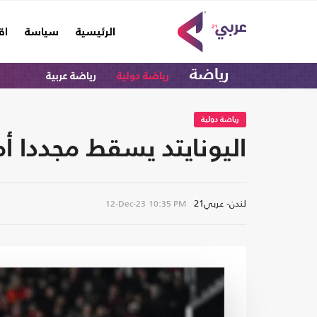
(current)
الرئيسية
سياسة
اق
رياضة
رياضة دولية
رياضة عربية
رياضة دولية
اليونايتد يسقط مجددا أما
لندن- عربي21
12-Dec-23
10:35 PM