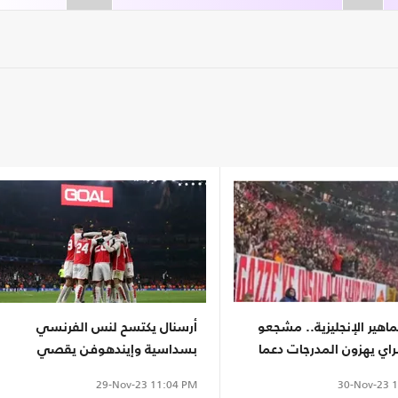
ماهير الإنجليزية.. مشجعو
أرسنال يكتسح لنس الفرنسي
اي يهزون المدرجات دعما
بسداسية وإيندهوفن يقصي
اهد)
إشبيلية بدوري الأبطال
30-Nov-23
1
29-Nov-23
11:04 PM