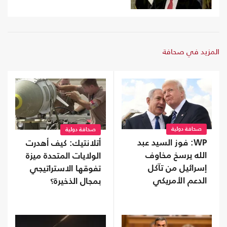
المزيد في صحافة
صحافة دولية
صحافة دولية
WP: فوز السيد عبد
أتلانتيك: كيف أهدرت
الله يرسخ مخاوف
الولايات المتحدة ميزة
إسرائيل من تآكل
تفوقها الاستراتيجي
الدعم الأمريكي
بمجال الذخيرة؟