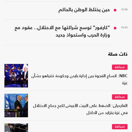
10:56
حين يختلط الوطن بالحاكم
10:43
"كارفور" توسع شراكتها مع الاحتلال.. عقود مع
وزارة الحرب واستحواذ جديد
ذات صلة
صحافة
NBC: اتساع الفجوة بين إدارة بايدن وحكومة نتنياهو بشأن
غزة
صحافة
الغارديان: الضغط على البيت الأبيض لكبح جماح الاحتلال
في غزة يتزايد من الداخل
صحافة