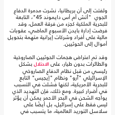
ولفتت إلى أن بريطانيا، نشرت مدمرة الدفاع
الجوي "أتش أم أس دايموند 45"، التابعة
للبحرية الملكية كجزء من فرقة العمل، وقد
فرضت إدارة بايدن الأسبوع الماضي، عقوبات
مالية على أفراد وشركات إيرانية متهمة بتحويل
أموال إلى الحوثيين.
وقد تم اعتراض هجمات الحوثيين الصاروخية
والطائرات بدون طيار، على
بشكل
الاحتلال
رئيسي من قبل نظام الدفاع الصاروخي
الإسرائيلي "آرو" ونظام "إيجيس" التابع
للبحرية الأمريكية، لكنها فشلت في التسبب
في أضرار كبيرة. ومع ذلك، فإن التهديد الذي
يواجه الشحن في البحر الأحمر يمكن أن يؤثر
ليس فقط على إسرائيل، بل أيضًا على
سلاسل التوريد العالمية، ما يتسبب في