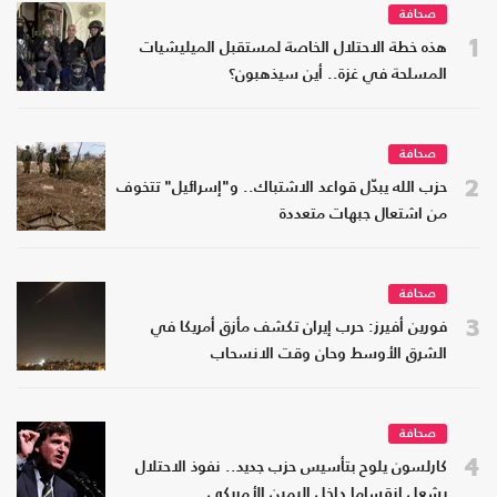
صحافة
1
هذه خطة الاحتلال الخاصة لمستقبل الميليشيات
المسلحة في غزة.. أين سيذهبون؟
صحافة
2
حزب الله يبدّل قواعد الاشتباك.. و"إسرائيل" تتخوف
من اشتعال جبهات متعددة
صحافة
3
فورين أفيرز: حرب إيران تكشف مأزق أمريكا في
الشرق الأوسط وحان وقت الانسحاب
صحافة
4
كارلسون يلوح بتأسيس حزب جديد.. نفوذ الاحتلال
يشعل انقساما داخل اليمين الأمريكي