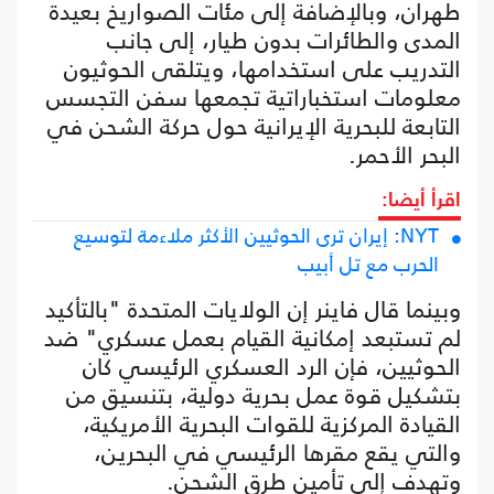
طهران، وبالإضافة إلى مئات الصواريخ بعيدة
المدى والطائرات بدون طيار، إلى جانب
التدريب على استخدامها، ويتلقى الحوثيون
معلومات استخباراتية تجمعها سفن التجسس
التابعة للبحرية الإيرانية حول حركة الشحن في
البحر الأحمر.
اقرأ أيضا:
NYT: إيران ترى الحوثيين الأكثر ملاءمة لتوسيع
الحرب مع تل أبيب
وبينما قال فاينر إن الولايات المتحدة "بالتأكيد
لم تستبعد إمكانية القيام بعمل عسكري" ضد
الحوثيين، فإن الرد العسكري الرئيسي كان
بتشكيل قوة عمل بحرية دولية، بتنسيق من
القيادة المركزية للقوات البحرية الأمريكية،
والتي يقع مقرها الرئيسي في البحرين،
وتهدف إلى تأمين طرق الشحن.