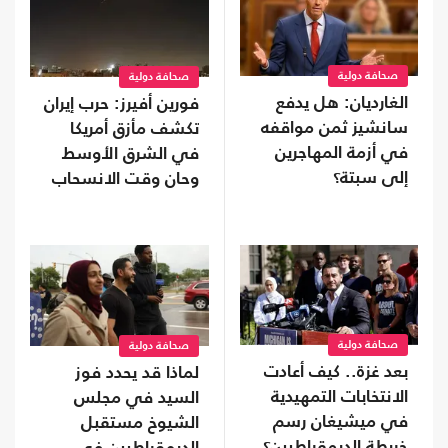
صحافة دولية
صحافة دولية
الغارديان: هل يدفع
فورين أفيرز: حرب إيران
سانشيز ثمن مواقفه
تكشف مأزق أمريكا
في أزمة المهاجرين
في الشرق الأوسط
إلى سبتة؟
وحان وقت الانسحاب
صحافة دولية
صحافة دولية
بعد غزة.. كيف أعادت
لماذا قد يحدد فوز
الانتخابات التمهيدية
السيد في مجلس
في ميشيغان رسم
الشيوخ مستقبل
خريطة الديمقراطيين؟