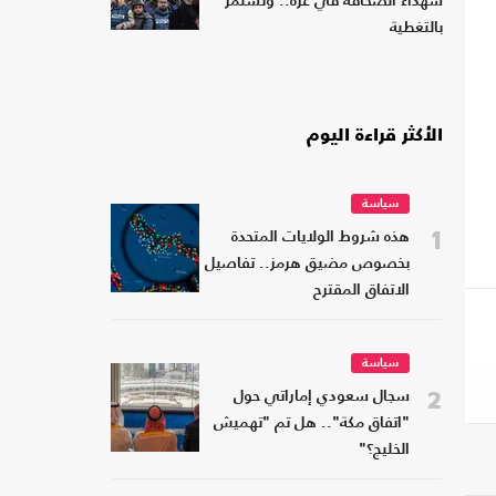
شهداء الصحافة في غزة.. وتستمر
بالتغطية
الأكثر قراءة اليوم
سياسة
1
هذه شروط الولايات المتحدة
بخصوص مضيق هرمز.. تفاصيل
الاتفاق المقترح
سياسة
2
سجال سعودي إماراتي حول
"اتفاق مكة".. هل تم "تهميش
الخليج؟"