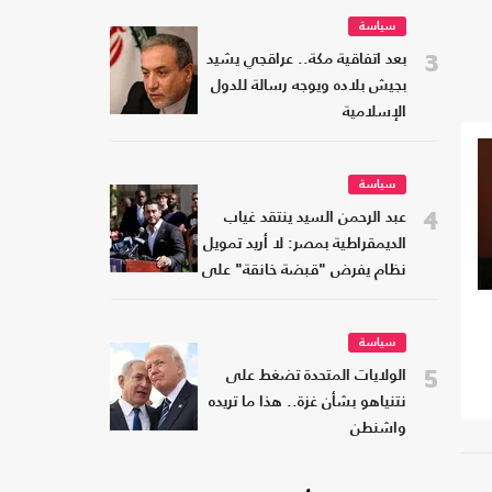
سياسة
3
بعد اتفاقية مكة.. عراقجي يشيد
بجيش بلاده ويوجه رسالة للدول
الإسلامية
سياسة
4
عبد الرحمن السيد ينتقد غياب
الديمقراطية بمصر: لا أريد تمويل
نظام يفرض "قبضة خانقة" على
شعبه
سياسة
5
الولايات المتحدة تضغط على
نتنياهو بشأن غزة.. هذا ما تريده
واشنطن