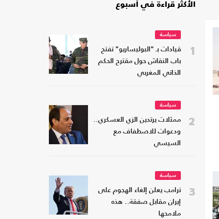
الأكثر قراءة في أسبوع
سياسة
1
قيادات بـ "البوليساريو" تفتح
باب النقاش حول مقترح الحكم
الذاتي المغربي
سياسة
2
ممثلات يرتدين الزي العسكري..
ودعوات للاصطفاف مع
السيسي
سياسة
3
ترامب يعلن إلغاء الهجوم على
إيران مقابل صفقة.. هذه
ملامحها