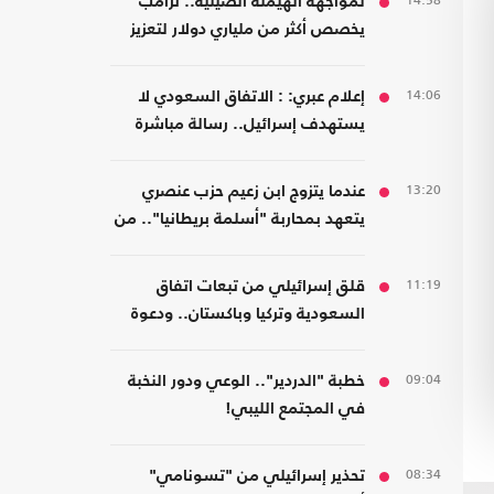
14:58
لمواجهة الهيمنة الصينية.. ترامب
يخصص أكثر من ملياري دولار لتعزيز
إنتاج المعادن الحيوية
14:06
إعلام عبري: : الاتفاق السعودي لا
يستهدف إسرائيل.. رسالة مباشرة
إلى إيران
13:20
عندما يتزوج ابن زعيم حزب عنصري
يتعهد بمحاربة "أسلمة بريطانيا".. من
مسلمة!
11:19
قلق إسرائيلي من تبعات اتفاق
السعودية وتركيا وباكستان.. ودعوة
لتشكيل تحالفات موازية
09:04
خطبة "الدردير".. الوعي ودور النخبة
في المجتمع الليبي!
08:34
تحذير إسرائيلي من "تسونامي"