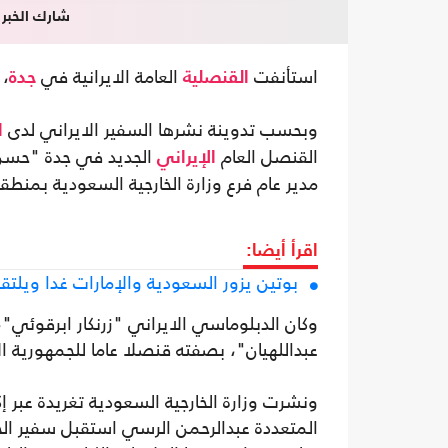
شارك الخبر
استأنفت
العامة الايرانية في
، 
القنصلية
جدة
وبحسب تدوينة نشرها السفير الايراني لدى
ا
القنصل العام
الجديد في جدة "حسن ز
الإيراني
مدير عام فرع وزارة الخارجية السعودية بمنطق
اقرأ أيضا:
بوتين يزور السعودية والإمارات غدا وي
وكان الدبلوماسي الايراني "زرنكار ابرقوئي"،
عبداللهيان"، بصفته قنصلا عاما للجمهورية ا
ونشرت وزارة الخارجية السعودية تغريدة عبر إك
المتعددة عبدالرحمن الرسي استقبل سفير الجم