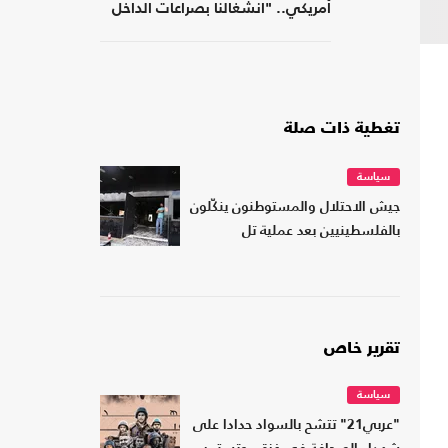
أمريكي.. "انشغالنا بصراعات الداخل
يحجب ما يتغير بواشنطن"
تغطية ذات صلة
سياسة
جيش الاحتلال والمستوطنون ينكّلون
بالفلسطينيين بعد عملية تل
تقرير خاص
سياسة
"عربي21" تتشح بالسواد حدادا على