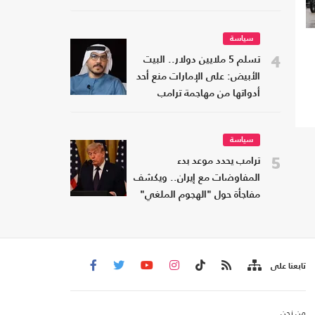
سياسة
4
تسلم 5 ملايين دولار.. البيت
الأبيض: على الإمارات منع أحد
أدواتها من مهاجمة ترامب
سياسة
5
ترامب يحدد موعد بدء
المفاوضات مع إيران.. ويكشف
مفاجأة حول "الهجوم الملغي"
تابعنا على
من نحن