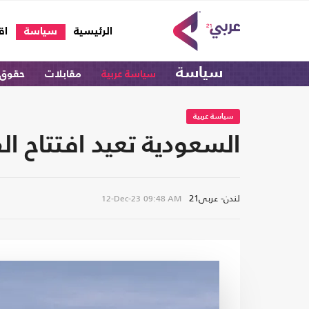
(current)
الرئيسية
سياسة
اق
سياسة
سياسة عربية
مقابلات
حقوق 
سياسة عربية
السعودية تعيد افتتاح القنصلية ا
لندن- عربي21
12-Dec-23
09:48 AM