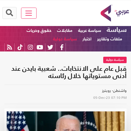
سياسة
سياسة عربية
مقابلات
حقوق وحريات
ملفات وتقارير
اختبار
سياسة دولية
سياسة دولية
قبل عام على الانتخابات.. شعبية بايدن عند
أدنى مستوياتها خلال رئاسته
واشنطن- رويترز
05-Dec-23
07:10 PM