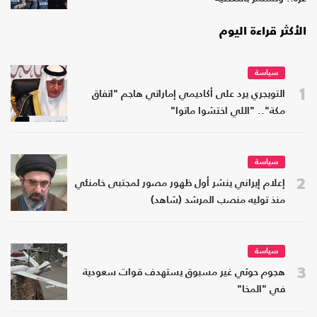
الأكثر قراءة اليوم
سياسة
1
التويجري يرد على أكاديمي إماراتي هاجم "اتفاق
مكة".. "اللي اختشوا ماتوا"
سياسة
2
إعلام إيراني ينشر أول ظهور مصور لمجتبى خامنئي
منذ توليه منصب المرشد (شاهد)
سياسة
3
هجوم حوثي غير مسبوق يستهدف قوات سعودية
في "المخا"