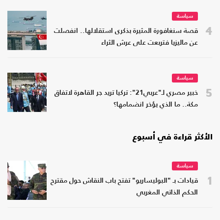
سياسة
4
قصة سنغافورة المثيرة بذكرى استقلالها.. انفصلت
عن ماليزيا فتربعت على عرش الثراء
سياسة
5
خبير مصري لـ"عربي21": تركيا تريد جر القاهرة لاتفاق
مكة.. ما الذي يؤخر انضمامها؟
الأكثر قراءة في أسبوع
سياسة
1
قيادات بـ "البوليساريو" تفتح باب النقاش حول مقترح
الحكم الذاتي المغربي