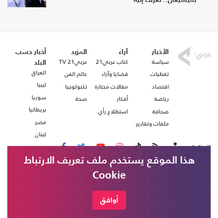
بميشيغان.. تعرف إليه
الأخبار
آراء
المزيد
أخبار حسب
سياسة
كتاب عربي21
عربي21 TV
البلد
العراق
تغطيات
قضايا وآراء
عالم الفن
ليبيا
اقتصاد
مقالات مختارة
تكنولوجيا
سوريا
رياضة
أفكار
صحة
بريطانيا
صحافة
استطلاع رأي
مصر
ملفات وتقارير
لبنان
تابعنا على
هذا الموقع يستخدم ملف تعريف الارتباط
Cookie
من نحن
اتصل بنا
شروط الاستخدام
أوافق
عربي21 ، جميع الحقوق محفوظة @ 2020