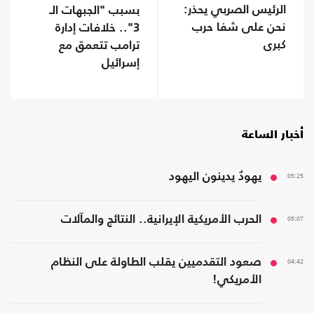
الرئيس الصربي يحذر:
بسبب "الجبهات الـ
نحن على شفا حرب
3".. خلافات إدارة
كبرى
ترامب تتعمق مع
إسرائيل
أخبار الساعة
05:25
يهودٌ يدينون اليهود
05:07
الحرب الأمريكية الإيرانية.. النتائج والمآلات
04:42
صعود التقدميين يقلب الطاولة على النظام
الأمريكي!