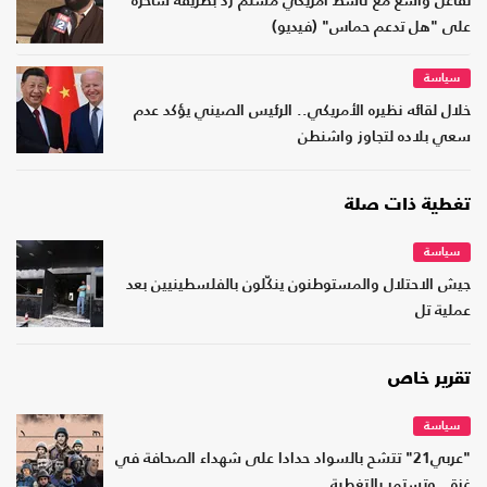
تفاعل واسع مع ناشط أمريكي مسلم رد بطريقة ساخرة
على "هل تدعم حماس" (فيديو)
سياسة
خلال لقائه نظيره الأمريكي.. الرئيس الصيني يؤكد عدم
سعي بلاده لتجاوز واشنطن
تغطية ذات صلة
سياسة
جيش الاحتلال والمستوطنون ينكّلون بالفلسطينيين بعد
عملية تل
تقرير خاص
سياسة
"عربي21" تتشح بالسواد حدادا على شهداء الصحافة في
غزة.. وتستمر بالتغطية