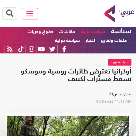
سياسة
سياسة عربية
مقابلات
حقوق وحريات
ملفات وتقارير
اختبار
سياسة دولية
سياسة عربية
أوكرانيا تعترض طائرات روسية وموسكو
تسقط مسيّرات لكييف
لندن- عربي21
05-Dec-23
11:15 AM