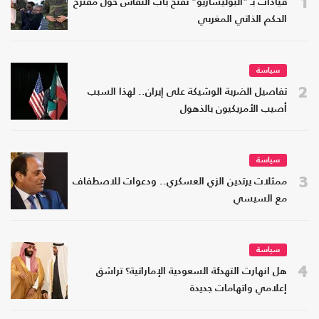
1
قيادات بـ "البوليساريو" تفتح باب النقاش حول مقترح
الحكم الذاتي المغربي
سياسة
2
تفاصيل الضربة الوشيكة على إيران.. لهذا السبب
أصيب الأمريكيون بالذهول
سياسة
3
ممثلات يرتدين الزي العسكري.. ودعوات للاصطفاف
مع السيسي
سياسة
4
هل انهارت التهدئة السعودية الإماراتية؟ تراشق
إعلامي واتهامات جديدة