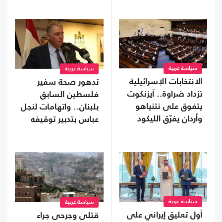
سياسة عربية
سياسة عربية
الانتخابات الإسرائيلية
تدهور صحة سفير
تزداد ضراوة.. آيزنكوت
فلسطين السابق
يتفوق على نتنياهو
بلبنان.. واتهامات لنجل
وأردان يفرّق الليكود
عباس بتدبير توقيفه
سياسة عربية
سياسة عربية
أول تعليق إيراني على
قتلى وجرحى جراء