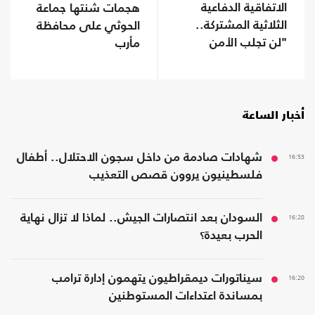
الاتفاقية الدفاعية
هجمات شنتها جماعة
الثلاثية المشتركة..
الحوثي على محافظة
"لن تجلب الأمن
مأرب
للسعودية"
أخبار الساعة
16:53
شهادات صادمة من داخل سجون الاحتلال.. أطفال
فلسطينيون يروون قصص التعذيب
16:28
السودان بعد انتصارات الجيش.. لماذا لا تزال نهاية
الحرب بعيدة؟
16:20
سيناتورات ديمقراطيون يتهمون إدارة ترامب
بمساندة اعتداءات المستوطنين