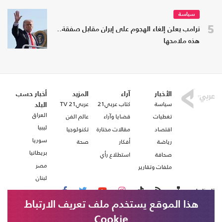
سياسة
5
ترامب يعلن إلغاء الهجوم على إيران مقابل صفقة..
هذه ملامحها
الأخبار
آراء
المزيد
أخبار حسب
سياسة
كتاب عربي21
عربي21 TV
البلد
العراق
تغطيات
قضايا وآراء
عالم الفن
ليبيا
اقتصاد
مقالات مختارة
تكنولوجيا
سوريا
رياضة
أفكار
صحة
بريطانيا
صحافة
استطلاع رأي
مصر
ملفات وتقارير
لبنان
تابعنا على
هذا الموقع يستخدم ملف تعريف الارتباط
Cookie