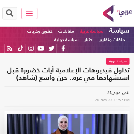
سياسة
سياسة عربية
مقابلات
حقوق وحريات
ملفات وتقارير
اختبار
سياسة دولية
سياسة عربية
تداول فيديوهات الإعلامية آيات خضورة قبل
استشهادها في غزة.. حزن واسع (شاهد)
لندن- عربي21
20-Nov-23
11:57 PM