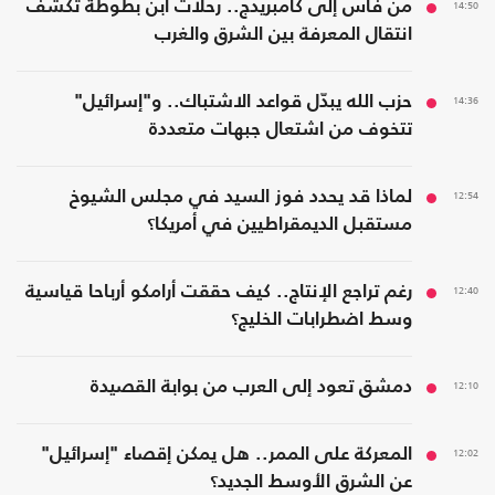
14:50
من فاس إلى كامبريدج.. رحلات ابن بطوطة تكشف
انتقال المعرفة بين الشرق والغرب
14:36
حزب الله يبدّل قواعد الاشتباك.. و"إسرائيل"
تتخوف من اشتعال جبهات متعددة
12:54
لماذا قد يحدد فوز السيد في مجلس الشيوخ
مستقبل الديمقراطيين في أمريكا؟
12:40
رغم تراجع الإنتاج.. كيف حققت أرامكو أرباحا قياسية
وسط اضطرابات الخليج؟
12:10
دمشق تعود إلى العرب من بوابة القصيدة
12:02
المعركة على الممر.. هل يمكن إقصاء "إسرائيل"
عن الشرق الأوسط الجديد؟