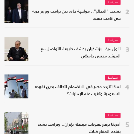
سياسة
2
بسبب "الذخائر".. مواجهة حادة بين ترامب ووزير حربه
في كامب ديفيد
سياسة
3
لأول مرة.. بزشكيان يكشف طبيعة التواصل مع
المرشد مجتبى خامنئي
سياسة
4
لماذا تتردد مصر في الانضمام لتحالف بحري تقوده
السعودية وتغيب عنه الإمارات؟
سياسة
5
أمريكا ترفع عقوبات مرتبطة بإيران.. وترامب يشيد
بتقدم المفاوضات