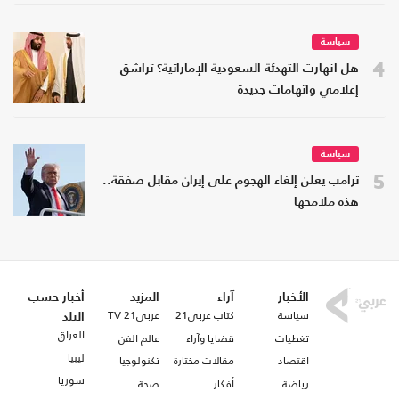
سياسة
4
هل انهارت التهدئة السعودية الإماراتية؟ تراشق
إعلامي واتهامات جديدة
سياسة
5
ترامب يعلن إلغاء الهجوم على إيران مقابل صفقة..
هذه ملامحها
الأخبار
آراء
المزيد
أخبار حسب
سياسة
كتاب عربي21
عربي21 TV
البلد
العراق
تغطيات
قضايا وآراء
عالم الفن
ليبيا
اقتصاد
مقالات مختارة
تكنولوجيا
سوريا
رياضة
أفكار
صحة