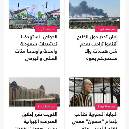
سياسة عربية
سياسة عربية
إيران تحذر دول الخليج:
الحوثي: استهدفنا
أقنعوا ترامب بعدم
تحشيدات سعودية
شن هجمات وإلا
واسعة وأوقعنا مئات
سنضربكم بقوة
القتلى والجرحى
سياسة عربية
سياسة عربية
النيابة السورية تطالب
الكويت تقرر إغلاق
بإعدام "حسون" مفتي
المدرسة الإيرانية
نظام الأسد.. متى
بسبب هجمات طهران