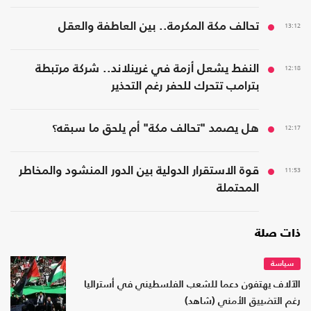
13:12
تحالف مكة المكرمة.. بين العاطفة والعقل
12:18
النفط يشعل أزمة في غرينلاند.. شركة مرتبطة
بترامب تتحرك للحفر رغم التحذير
12:17
هل يصمد "تحالف مكة" أم يلحق ما سبقه؟
11:53
قوة الاستقرار الدولية بين الدور المنشود والمخاطر
المحتملة
ذات صلة
سياسة
الآلاف يهتفون دعما للشعب الفلسطيني في أستراليا
رغم التضييق الأمني (شاهد)