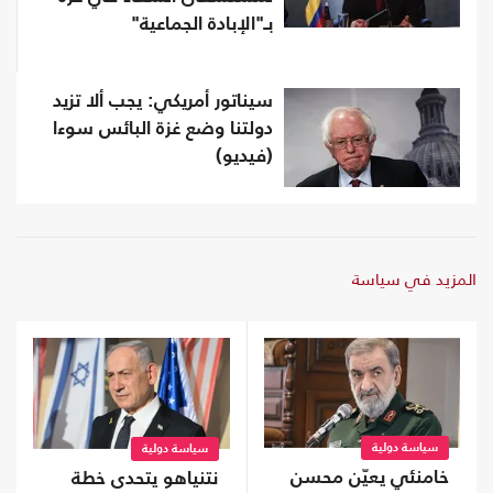
بـ"الإبادة الجماعية"
سيناتور أمريكي: يجب ألا تزيد
دولتنا وضع غزة البائس سوءا
(فيديو)
المزيد في سياسة
سياسة دولية
سياسة دولية
خامنئي يعيّن محسن
نتنياهو يتحدى خطة