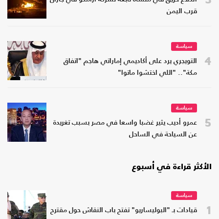
قرب اليمن
سياسة
4
التويجري يرد على أكاديمي إماراتي هاجم "اتفاق
مكة".. "اللي اختشوا ماتوا"
سياسة
5
عمرو أديب يثير غضبا واسعا في مصر بسبب تغريدة
عن السياحة في الساحل
الأكثر قراءة في أسبوع
سياسة
1
قيادات بـ "البوليساريو" تفتح باب النقاش حول مقترح