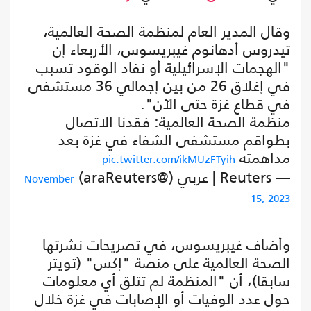
وقال المدير العام لمنظمة الصحة العالمية،
تيدروس أدهانوم غيبريسوس، الأربعاء إن
"الهجمات الإسرائيلية أو نفاد الوقود تسبب
في إغلاق 26 من بين إجمالي 36 مستشفى
في قطاع غزة حتى الآن".
منظمة الصحة العالمية: فقدنا الاتصال
بطواقم مستشفى الشفاء في غزة بعد
مداهمته
pic.twitter.com/ikMUzFTyih
— Reuters | عربي (@araReuters)
November
15, 2023
وأضاف غيبريسوس، في تصريحات نشرتها
الصحة العالمية على منصة "إكس" (تويتر
سابقا)، أن "المنظمة لم تتلق أي معلومات
حول عدد الوفيات أو الإصابات في غزة خلال