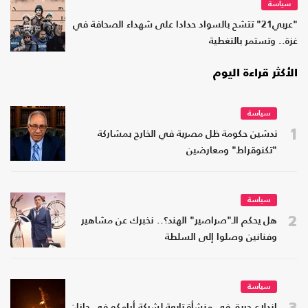
سياسة
"عربي21" تتشح بالسواد حدادا على شهداء الصحافة في
غزة.. وتستمر بالتغطية
الأكثر قراءة اليوم
سياسة
1
تدشين حكومة ظل مصرية في الخارج بمشاركة
"تكنوقراط" ومعارضين
سياسة
2
هل يحكم الـ"صراصير" الهند؟.. نخبرك عن مشاهير
وفنانين وصلوا إلى السلطة
سياسة
3
اندلاع حريق في منشأة تابعة لشركة أرامكو في جازان