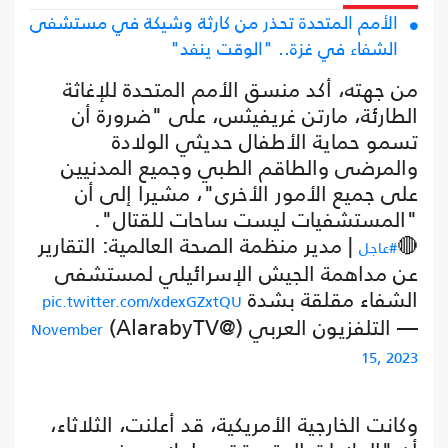
الأمم المتحدة تحذر من كارثة وشيكة في مستشفى
الشفاء في غزة.. "الوقت ينفد"
من جهته، أكد منسق الأمم المتحدة للإغاثة
الطارئة، مارتن غريفيثس، على "ضرورة أن
تسمو حماية الأطفال حديثي الولادة
والمرضى والطاقم الطبي وجميع المدنيين
على جميع الأمور الأخرى"، مشيرا إلى أن
"المستشفيات ليست ساحات للقتال".
🔴
| مدير منظمة الصحة العالمية: التقارير
#عاجل
عن مداهمة الجيش الإسرائيلي لمستشفى
الشفاء مقلقة بشدة
pic.twitter.com/xdexGZxtQU
— التلفزيون العربي (@AlarabyTV)
November
15, 2023
وكانت الخارجية الأمريكية، قد أعلنت، الثلاثاء،