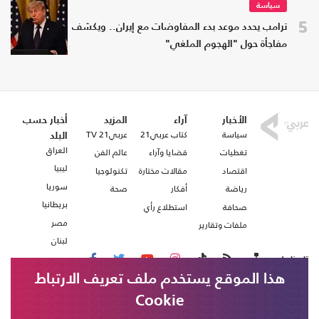
سياسة
5
ترامب يحدد موعد بدء المفاوضات مع إيران.. ويكشف
مفاجأة حول "الهجوم الملغي"
الأخبار
آراء
المزيد
أخبار حسب
سياسة
كتاب عربي21
عربي21 TV
البلد
العراق
تغطيات
قضايا وآراء
عالم الفن
ليبيا
اقتصاد
مقالات مختارة
تكنولوجيا
سوريا
رياضة
أفكار
صحة
بريطانيا
صحافة
استطلاع رأي
مصر
ملفات وتقارير
لبنان
تابعنا على
هذا الموقع يستخدم ملف تعريف الارتباط
Cookie
من نحن