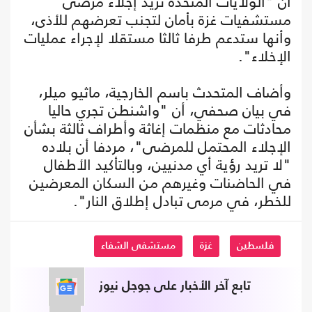
أن "الولايات المتحدة تريد إجلاء مرضى
مستشفيات غزة بأمان لتجنب تعرضهم للأذى،
وأنها ستدعم طرفا ثالثا مستقلا لإجراء عمليات
الإخلاء".
وأضاف المتحدث باسم الخارجية، ماثيو ميلر،
في بيان صحفي، أن "واشنطن تجري حاليا
محادثات مع منظمات إغاثة وأطراف ثالثة بشأن
الإجلاء المحتمل للمرضى"، مردفا أن بلاده
"لا تريد رؤية أي مدنيين، وبالتأكيد الأطفال
في الحاضنات وغيرهم من السكان المعرضين
للخطر، في مرمى تبادل إطلاق النار".
فلسطين
غزة
مستشفى الشفاء
تابع آخر الأخبار على جوجل نيوز