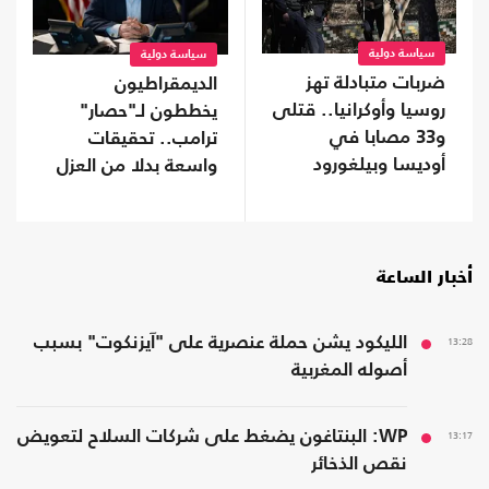
سياسة دولية
سياسة دولية
ضربات متبادلة تهز
الديمقراطيون
روسيا وأوكرانيا.. قتلى
يخططون لـ"حصار"
و33 مصابا في
ترامب.. تحقيقات
أوديسا وبيلغورود
واسعة بدلا من العزل
إذا استعادوا "النواب"
أخبار الساعة
13:28
الليكود يشن حملة عنصرية على "آيزنكوت" بسبب
أصوله المغربية
13:17
WP: البنتاغون يضغط على شركات السلاح لتعويض
نقص الذخائر