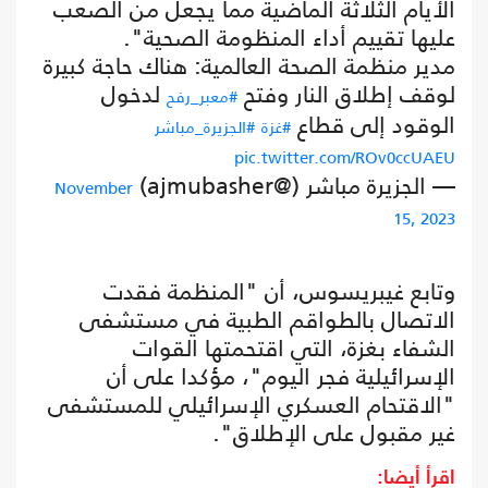
الأيام الثلاثة الماضية مما يجعل من الصعب
عليها تقييم أداء المنظومة الصحية".
مدير منظمة الصحة العالمية: هناك حاجة كبيرة
لوقف إطلاق النار وفتح
لدخول
#معبر_رفح
الوقود إلى قطاع
#غزة
#الجزيرة_مباشر
pic.twitter.com/ROv0ccUAEU
— الجزيرة مباشر (@ajmubasher)
November
15, 2023
وتابع غيبريسوس، أن "المنظمة فقدت
الاتصال بالطواقم الطبية في مستشفى
الشفاء بغزة، التي اقتحمتها القوات
الإسرائيلية فجر اليوم"، مؤكدا على أن
"الاقتحام العسكري الإسرائيلي للمستشفى
غير مقبول على الإطلاق".
اقرأ أيضا: