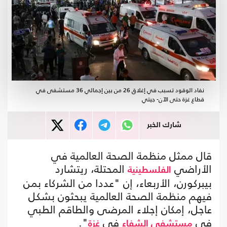
نفاد الوقود تسبب في إغلاق 26 من بين إجمالي 36 مستشفى في
قطاع غزة حتى الآن- جيتي
شارك الخبر
قال ممثل منظمة الصحة العالمية في
الأراضي
المحتلة، ريتشارد
الفلسطينية
بيبركورن، الأربعاء، إن "عددا من الشركاء بمن
فيهم منظمة الصحة العالمية يبحثون بشكل
عاجل، إمكان إجلاء المرضى والطاقم الطبي
في
في
".
مستشفى الشفاء
غزة