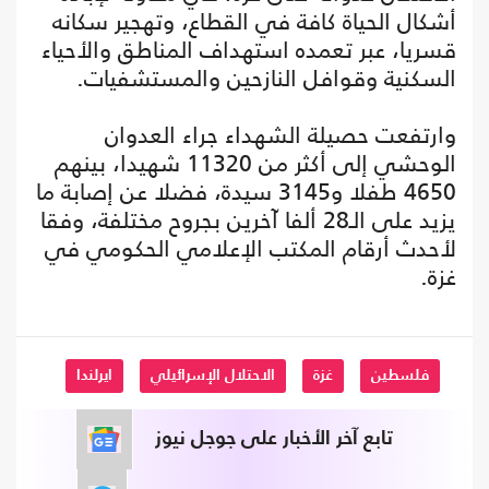
أشكال الحياة كافة في القطاع، وتهجير سكانه
قسريا، عبر تعمده استهداف المناطق والأحياء
السكنية وقوافل النازحين والمستشفيات.
وارتفعت حصيلة الشهداء جراء العدوان
الوحشي إلى أكثر من 11320 شهيدا، بينهم
4650 طفلا و3145 سيدة، فضلا عن إصابة ما
يزيد على الـ28 ألفا آخرين بجروح مختلفة، وفقا
لأحدث أرقام المكتب الإعلامي الحكومي في
غزة.
فلسطين
غزة
الاحتلال الإسرائيلي
ايرلندا
تابع آخر الأخبار على جوجل نيوز