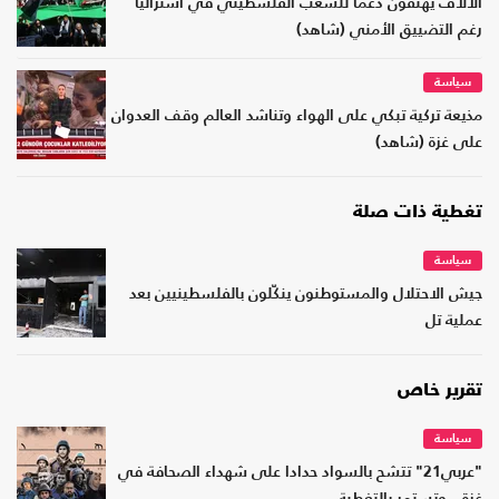
الآلاف يهتفون دعما للشعب الفلسطيني في أستراليا
رغم التضييق الأمني (شاهد)
سياسة
مذيعة تركية تبكي على الهواء وتناشد العالم وقف العدوان
على غزة (شاهد)
تغطية ذات صلة
سياسة
جيش الاحتلال والمستوطنون ينكّلون بالفلسطينيين بعد
عملية تل
تقرير خاص
سياسة
"عربي21" تتشح بالسواد حدادا على شهداء الصحافة في