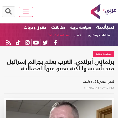
سياسة
سياسة عربية
مقابلات
حقوق وحريات
ملفات وتقارير
اختبار
سياسة دولية
سياسة دولية
برلماني أيرلندي: الغرب يعلم بجرائم إسرائيل
منذ تأسيسها لكنه يعفو عنها لمصالحه
لندن- عربي21، وكالات
15-Nov-23
12:57 PM