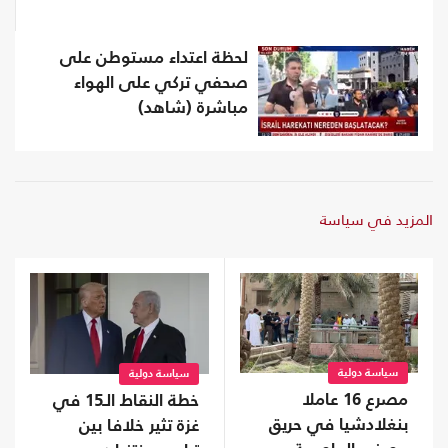
لحظة اعتداء مستوطن على
صحفي تركي على الهواء
مباشرة (شاهد)
المزيد في سياسة
سياسة دولية
سياسة دولية
مصرع 16 عاملا
خطة النقاط الـ15 في
بنغلادشيا في حريق
غزة تثير خلافا بين