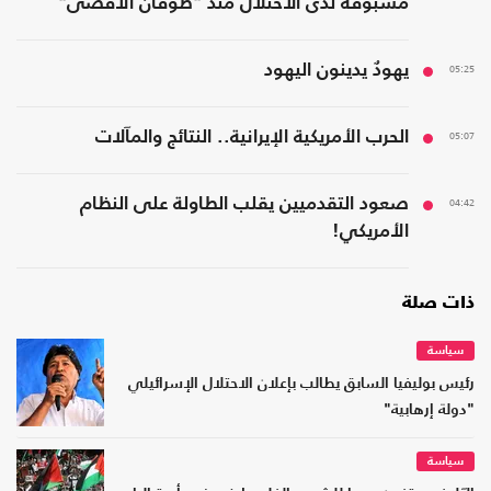
مسبوقة لدى الاحتلال منذ "طوفان الأقصى"
05:25
يهودٌ يدينون اليهود
05:07
الحرب الأمريكية الإيرانية.. النتائج والمآلات
04:42
صعود التقدميين يقلب الطاولة على النظام
الأمريكي!
ذات صلة
سياسة
رئيس بوليفيا السابق يطالب بإعلان الاحتلال الإسرائيلي
"دولة إرهابية"
سياسة