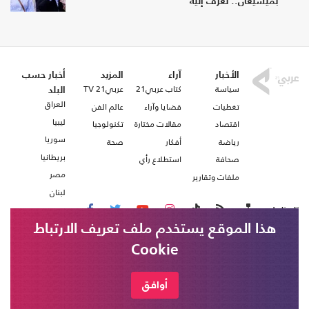
بميشيغان.. تعرف إليه
الأخبار
آراء
المزيد
أخبار حسب
سياسة
كتاب عربي21
عربي21 TV
البلد
العراق
تغطيات
قضايا وآراء
عالم الفن
ليبيا
اقتصاد
مقالات مختارة
تكنولوجيا
سوريا
رياضة
أفكار
صحة
بريطانيا
صحافة
استطلاع رأي
مصر
ملفات وتقارير
لبنان
تابعنا على
هذا الموقع يستخدم ملف تعريف الارتباط
Cookie
من نحن
اتصل بنا
شروط الاستخدام
أوافق
الخارجية الإيرانية: ينبغي ألا تكون أراضي دول
خبر عاجل
عربي21 ، جميع الحقوق محفوظة @ 2020
الجوار منطلقاً للعدوان على إيران