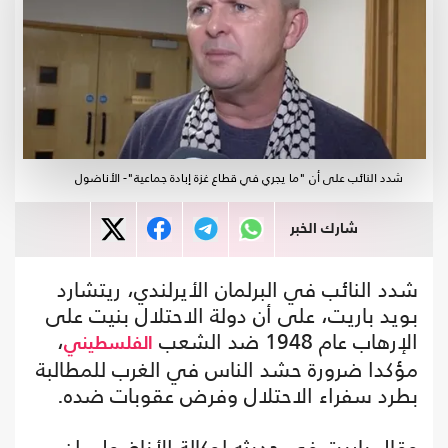
شدد النائب على أن "ما يجري في قطاع غزة إبادة جماعية"- الأناضول
شارك الخبر
شدد النائب في البرلمان الأيرلندي، ريتشارد
بويد باريت، على أن دولة الاحتلال بنيت على
الإرهاب عام 1948 ضد الشعب
،
الفلسطيني
مؤكدا ضرورة حشد الناس في الغرب للمطالبة
بطرد سفراء الاحتلال وفرض عقوبات ضده.
وقال باريت في حديثه لوكالة الأناضول، إن