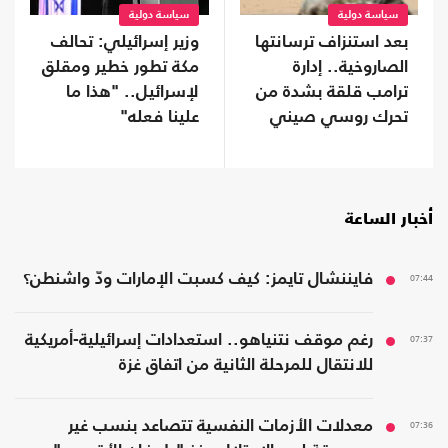
سياسة دولية
سياسة دولية
بعد استنزاف ترسانتها
وزير إسرائيلي: تحالف
الصاروخية.. إدارة
مكة تطور خطير ومقلق
ترامب قلقة بشدة من
لإسرائيل.. "هذا ما
تحرك روسي صيني
علينا فعله"
أخبار الساعة
07:44
فايننشال تايمز: كيف كسبت الإمارات ودّ واشنطن؟
07:37
رغم موقف نتنياهو.. استعدادات إسرائيلية-أمريكية
للانتقال للمرحلة الثانية من اتفاق غزة
07:36
معدلات الأزمات النفسية تتصاعد بنسب غير