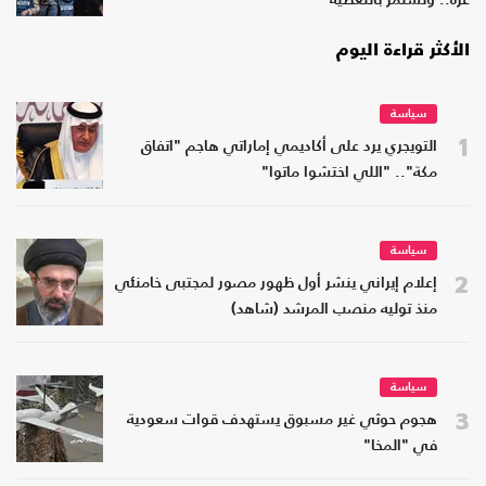
غزة.. وتستمر بالتغطية
الأكثر قراءة اليوم
سياسة
1
التويجري يرد على أكاديمي إماراتي هاجم "اتفاق
مكة".. "اللي اختشوا ماتوا"
سياسة
2
إعلام إيراني ينشر أول ظهور مصور لمجتبى خامنئي
منذ توليه منصب المرشد (شاهد)
سياسة
3
هجوم حوثي غير مسبوق يستهدف قوات سعودية
في "المخا"