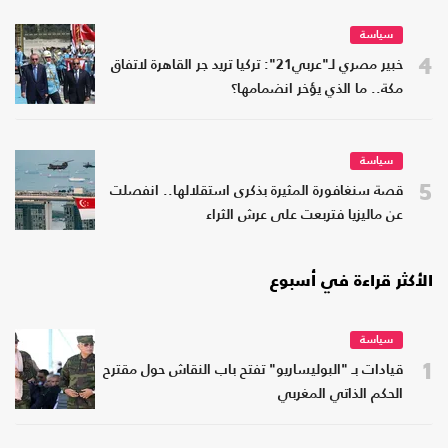
سياسة
4
خبير مصري لـ"عربي21": تركيا تريد جر القاهرة لاتفاق
مكة.. ما الذي يؤخر انضمامها؟
سياسة
5
قصة سنغافورة المثيرة بذكرى استقلالها.. انفصلت
عن ماليزيا فتربعت على عرش الثراء
الأكثر قراءة في أسبوع
سياسة
1
قيادات بـ "البوليساريو" تفتح باب النقاش حول مقترح
الحكم الذاتي المغربي