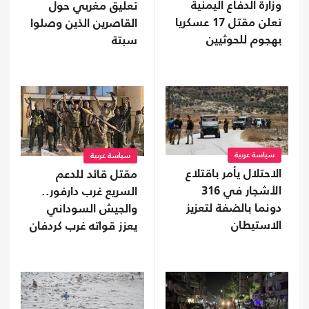
وزارة الدفاع اليمنية
تعليق مغربي حول
تعلن مقتل 17 عسكريا
القاصرين الذين وصلوا
بهجوم للحوثيين
سبتة
سياسة عربية
سياسة عربية
الاحتلال يأمر باقتلاع
مقتل قائد للدعم
الأشجار في 316
السريع غرب دارفور..
دونما بالضفة لتعزيز
والجيش السوداني
الاستيطان
يعزز قواته غرب كردفان