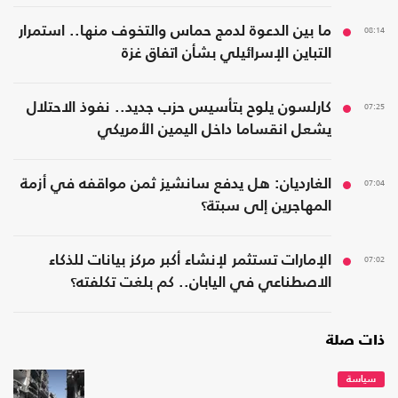
08:14
ما بين الدعوة لدمج حماس والتخوف منها.. استمرار
التباين الإسرائيلي بشأن اتفاق غزة
07:25
كارلسون يلوح بتأسيس حزب جديد.. نفوذ الاحتلال
يشعل انقساما داخل اليمين الأمريكي
07:04
الغارديان: هل يدفع سانشيز ثمن مواقفه في أزمة
المهاجرين إلى سبتة؟
07:02
الإمارات تستثمر لإنشاء أكبر مركز بيانات للذكاء
الاصطناعي في اليابان.. كم بلغت تكلفته؟
ذات صلة
سياسة