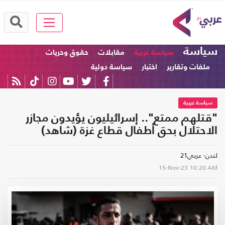
سياسة
سياسة عربية
مقابلات
حقوق وحريات
ملفات وتقارير
اختبار
سياسة دولية
سياسة عربية
"قتلهم ممتع".. إسرائيليون يؤيدون مجازر
الاحتلال بحق أطفال قطاع غزة (شاهد)
لندن- عربي21
15-Nov-23
10:20 AM