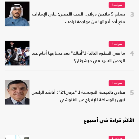
سياسة
3
تسلم 5 ملايين دولار.. البيت الأبيض: على الإمارات
منع أحد أدواتها من مهاجمة ترامب
سياسة
4
ما هي الخطوة التالية لـ"أيباك" بعد خسارتها أمام عبد
الرحمن السيد في ميشيغان؟
سياسة
5
قيادي بالنهضة التونسية لـ "عربي21": أناشد الرئيس
تبون بالوساطة للإفراج عن الغنوشي
الأكثر قراءة في أسبوع
سياسة