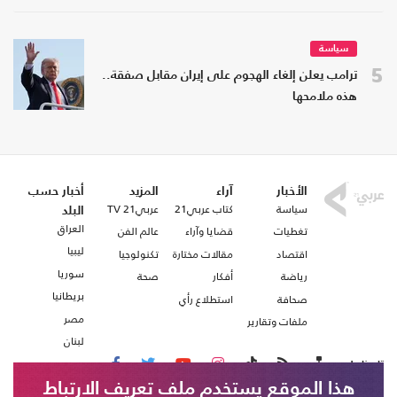
سياسة
5
ترامب يعلن إلغاء الهجوم على إيران مقابل صفقة..
هذه ملامحها
الأخبار
آراء
المزيد
أخبار حسب
سياسة
كتاب عربي21
عربي21 TV
البلد
العراق
تغطيات
قضايا وآراء
عالم الفن
ليبيا
اقتصاد
مقالات مختارة
تكنولوجيا
سوريا
رياضة
أفكار
صحة
بريطانيا
صحافة
استطلاع رأي
مصر
ملفات وتقارير
لبنان
تابعنا على
هذا الموقع يستخدم ملف تعريف الارتباط