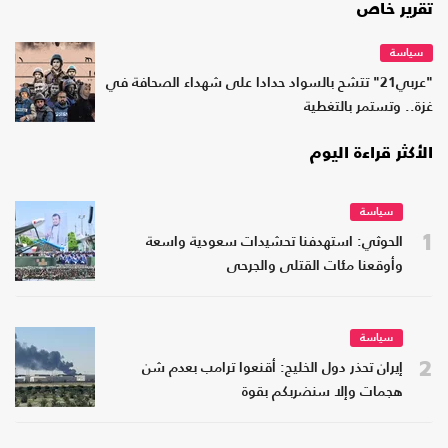
تقرير خاص
سياسة
"عربي21" تتشح بالسواد حدادا على شهداء الصحافة في
غزة.. وتستمر بالتغطية
الأكثر قراءة اليوم
سياسة
1
الحوثي: استهدفنا تحشيدات سعودية واسعة
وأوقعنا مئات القتلى والجرحى
سياسة
2
إيران تحذر دول الخليج: أقنعوا ترامب بعدم شن
هجمات وإلا سنضربكم بقوة