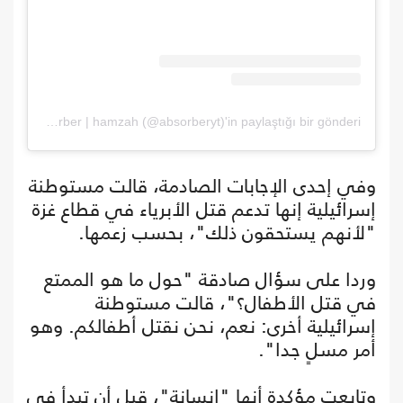
absorber | hamzah (@absorberyt)'in paylaştığı bir gönderi
وفي إحدى الإجابات الصادمة، قالت مستوطنة
إسرائيلية إنها تدعم قتل الأبرياء في قطاع غزة
"لأنهم يستحقون ذلك"، بحسب زعمها.
وردا على سؤال صادقة "حول ما هو الممتع
في قتل الأطفال؟"، قالت مستوطنة
إسرائيلية أخرى: نعم، نحن نقتل أطفالكم. وهو
أمر مسلٍ جدا".
وتابعت مؤكدة أنها "إنسانة"، قبل أن تبدأ في