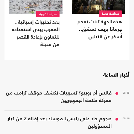
سياسة عربية
سياسة عربية
هذه الجهة تبنت تفجير
بعد تحذيرات إسبانية..
جرمانا بريف دمشق..
المغرب يبدي استعداده
أسفر عن قتيلين
للتعاون بإعادة القصر
من سبتة
أخبار الساعة
08:53
فانس أم روبيو؟ تسريبات تكشف موقف ترامب من
معركة خلافة الجمهوريين
08:16
هجوم حاد على رئيس الموساد بعد إقالة 2 من كبار
المسؤولين