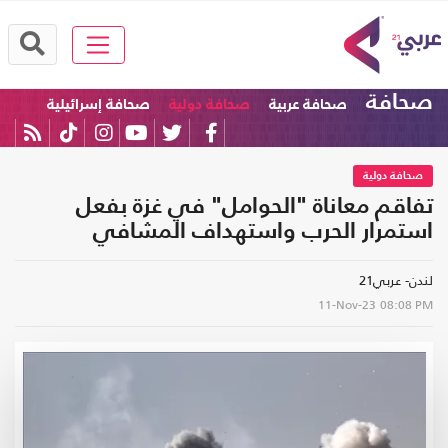
صحافة
صحافة عربية
صحافة دولية
صحافة إسرائيلية
صحافة دولية
تفاقم معاناة "الحوامل" في غزة بفعل
استمرار الحرب واستهداف المشافي
لندن- عربي21
11-Nov-23
08:08 PM