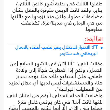
طفلها الثالث في بداية شهر كانون الثاني/
يناير. ولقد كانت الريس متوترة بالفعل بشأن
مضاعفات حملها، ولكن منذ نزوحها مع عائلتها
من حي الرمال في مدينة غزة، تضاعفت
مخاوفها.
اقرأ أيضا:
FT‏: الانحياز للاحتلال يفجر غضب أعضاء بالعمال
البريطاني ضد ستارمر
وقالت لبنى: "أنا الآن في الشهر السابع [من
الحمل]، ولكن إذا اضطررت فجأة إلى ولادة
طفلي، فلن أستطيع ذلك؛ فلا يوجد تخدير
هنا، والمستشفيات ليس لديها أي مجال لمزيد
من العمليات الجراحية".
وأضافت المجلة أنه على الرغم من امتنان لبنى
لأنها كانت آمنة في خان يونس خلال فترة
حملها حتى الآن، إلا أنها تشعر بالغضب أيضًا؛