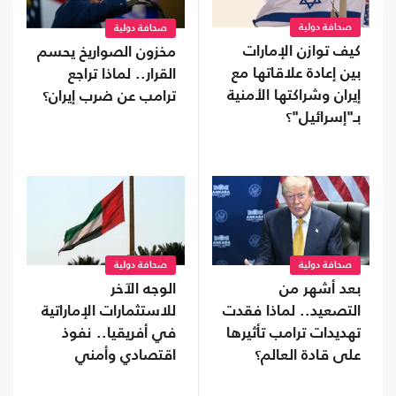
صحافة دولية
صحافة دولية
كيف توازن الإمارات
مخزون الصواريخ يحسم
بين إعادة علاقاتها مع
القرار.. لماذا تراجع
إيران وشراكتها الأمنية
ترامب عن ضرب إيران؟
بـ"إسرائيل"؟
صحافة دولية
صحافة دولية
بعد أشهر من
الوجه الآخر
التصعيد.. لماذا فقدت
للاستثمارات الإماراتية
تهديدات ترامب تأثيرها
في أفريقيا.. نفوذ
على قادة العالم؟
اقتصادي وأمني
يتوسع