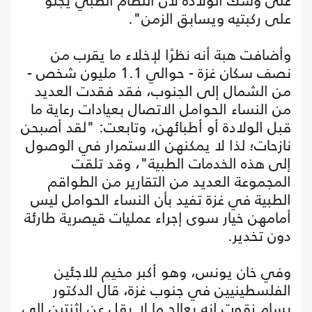
على وشك الولادة لأن النظام الطبي يجثو
على ركبتيه ويسابق الزمن".
وأضافت هبة أنه نظرًا لإخلاء ما يقرب من
نصف سكان غزة - حوالي 1.1 مليون شخص -
من الشمال إلى الجنوب، فقد فقدت العديد
من النساء الحوامل الاتصال بعيادات رعاية ما
قبل الولادة أو أطبائهن، وتابعت: "لقد أصبحن
نازحات؛ لذا لا يمكنهن الاستمرار في الوصول
إلى هذه الخدمات الطبية"، وقد تلقت
المجموعة العديد من التقارير من الطواقم
الطبية في غزة تفيد بأن النساء الحوامل ليس
أمامهن خيار سوى إجراء عمليات قيصرية طارئة
دون تخدير.
وفي خان يونس، وهو أكبر مخيم للاجئين
الفلسطينيين في جنوب غزة، قال الدكتور
بسام زقوت إنه يعالج ما لا يقل عن اثنتين إلى