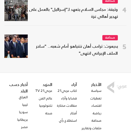
صحافة
4
وثيقة: مجلس السلام يتعهد لـ"إسرائيل" بالعمل على
تهجير أهالي غزة
صحافة
5
يديعوت: ترامب أهان نتنياهو أمام شعبه.. "ساحر
الملف الإيراني انتهى"
الأخبار
آراء
المزيد
أخبار حسب
سياسة
كتاب عربي21
عربي21 TV
البلد
العراق
تغطيات
قضايا وآراء
عالم الفن
ليبيا
اقتصاد
مقالات مختارة
تكنولوجيا
سوريا
رياضة
أفكار
صحة
بريطانيا
صحافة
استطلاع رأي
مصر
ملفات وتقارير