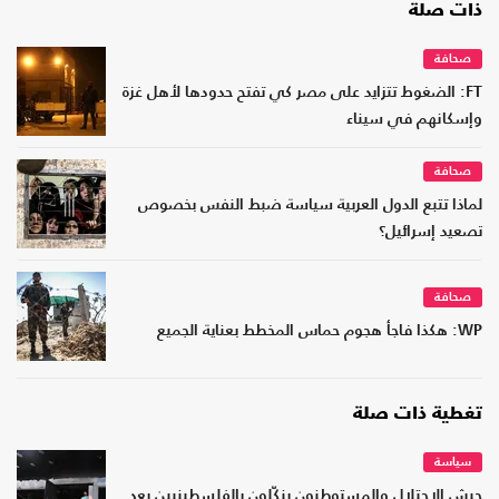
ذات صلة
صحافة
FT: الضغوط تتزايد على مصر كي تفتح حدودها لأهل غزة
وإسكانهم في سيناء
صحافة
لماذا تتبع الدول العربية سياسة ضبط النفس بخصوص
تصعيد إسرائيل؟
صحافة
WP: هكذا فاجأ هجوم حماس المخطط بعناية الجميع
تغطية ذات صلة
سياسة
جيش الاحتلال والمستوطنون ينكّلون بالفلسطينيين بعد