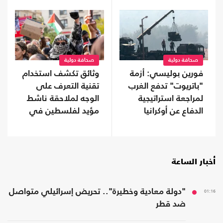
صحافة دولية
صحافة دولية
فورين بوليسي: أزمة
وثائق تكشف استخدام
"باتريوت" تدفع الغرب
تقنية التعرف على
لمراجعة استراتيجية
الوجه لملاحقة ناشط
الدفاع عن أوكرانيا
مؤيد لفلسطين في
جامعة كولومبيا
أخبار الساعة
01:16
"دولة معادية وخطيرة".. تحريض إسرائيلي متواصل
ضد قطر