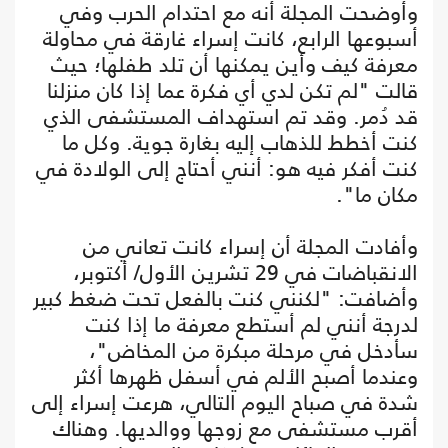
وأوضحت المجلة أنه مع احتدام الحرب وفي
أسبوعها الرابع، كانت إسراء غارقة في محاولة
معرفة كيف وأين يمكنها أن تلد طفلها؛ حيث
قالت "لم تكن لدي أي فكرة عما إذا كان منزلنا
قد دُمر. وقد تم استهداف المستشفى الذي
كنت أخطط للذهاب إليه بغارة جوية. وكل ما
كنت أفكر فيه هو: أنني أحتاج إلى الولادة في
مكان ما".
وأفادت المجلة أن إسراء كانت تعاني من
الانقباضات في 29 تشرين الأول/ أكتوبر،
وأضافت: "لكنني كنت بالفعل تحت ضغط كبير
لدرجة أنني لم أستطع معرفة ما إذا كنت
سأدخل في مرحلة مبكرة من المخاض"،
وعندما أصبح الألم في أسفل ظهرها أكثر
شدة في صباح اليوم التالي، هرعت إسراء إلى
أقرب مستشفى مع زوجها ووالديها. وهناك