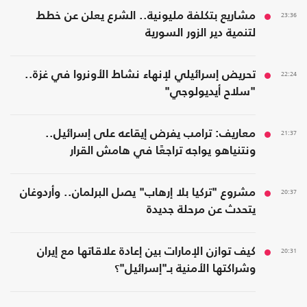
23:36
مشاريع بتكلفة مليونية.. الشرع يعلن عن خطط
لتنمية دير الزور السورية
22:24
تحريض إسرائيلي لإنهاء نشاط الأونروا في غزة..
"سلاح أيديولوجي"
21:37
معاريف: ترامب يفرض إيقاعه على إسرائيل..
ونتنياهو يواجه تراجعًا في هامش القرار
20:37
مشروع "تركيا بلا إرهاب" يصل البرلمان.. وأردوغان
يتحدث عن مرحلة جديدة
20:31
كيف توازن الإمارات بين إعادة علاقاتها مع إيران
وشراكتها الأمنية بـ"إسرائيل"؟