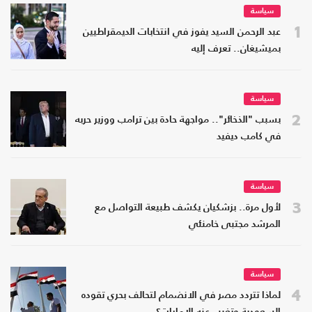
سياسة
1
عبد الرحمن السيد يفوز في انتخابات الديمقراطيين
بميشيغان.. تعرف إليه
سياسة
2
بسبب "الذخائر".. مواجهة حادة بين ترامب ووزير حربه
في كامب ديفيد
سياسة
3
لأول مرة.. بزشكيان يكشف طبيعة التواصل مع
المرشد مجتبى خامنئي
سياسة
4
لماذا تتردد مصر في الانضمام لتحالف بحري تقوده