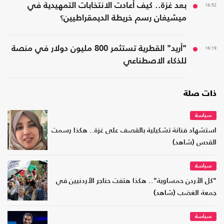
16:52
بعد غزة.. كيف أعادت الانتخابات التمهيدية في
ميشيغان رسم خريطة الديمقراطيين؟
16:19
"أريد" القطرية تستثمر 800 مليون دولار في منصة
للذكاء الاصطناعي
ذات صلة
سياسة
استشهاد فنانة تشكيلية بالقصف على غزة.. هكذا رسمت
القدس (شاهد)
سياسة
"كل الأردن حمساوية".. هكذا هتفت حناجر الأردنيين في
جمعة الغضب (شاهد)
سياسة