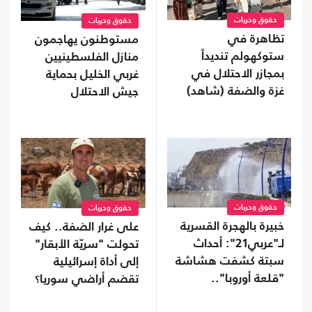
حقوق وحريات
حقوق وحريات
تظاهرة في
مستوطنون يهاجمون
ستوكهولم تنديداً
منازل الفلسطينيين
بمجازر الاحتلال في
غربي الخليل بحماية
غزة والضفة (شاهد)
جيش الاحتلال
حقوق وحريات
حقوق وحريات
خبيرة بالهجرة القسرية
على غرار الضفة.. كيف
لـ"عربي21": أحداث
تحولت "سريّة الأبقار"
سبتة كشفت هشاشة
إلى أداة إسرائيلية
"قلعة أوروبا"..
تقضم أراضي سوريا؟
وسياسات الهجرة