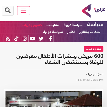
سياسة
سياسة عربية
مقابلات
حقوق وحريات
ملفات وتقارير
اختبار
سياسة دولية
حقوق وحريات
600 مريض وعشرات الأطفال معرضون
للوفاة بمستشفى الشفاء
لندن- عربي21
11-Nov-23
05:38 PM