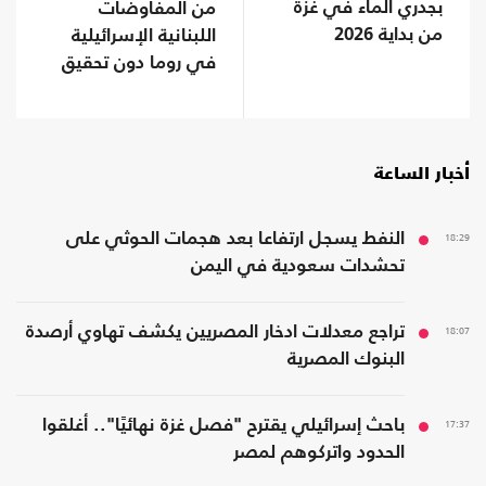
بجدري الماء في غزة
من المفاوضات
من بداية 2026
اللبنانية الإسرائيلية
في روما دون تحقيق
تقدم
أخبار الساعة
18:29
النفط يسجل ارتفاعا بعد هجمات الحوثي على
تحشدات سعودية في اليمن
18:07
تراجع معدلات ادخار المصريين يكشف تهاوي أرصدة
البنوك المصرية
17:37
باحث إسرائيلي يقترح "فصل غزة نهائيًا".. أغلقوا
الحدود واتركوهم لمصر