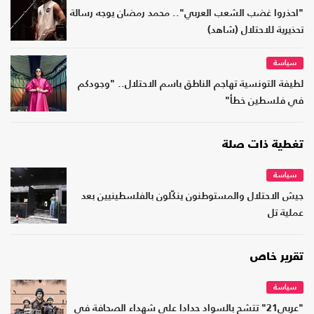
"احذروا غضب الشعب العربي".. محمد رمضان يوجه رسالة
تحذيرية للاحتلال (شاهد)
سياسة
لطيفة التونسية تهاجم الناطق باسم الاحتلال.. "وجودكم
في فلسطين خطأ"
تغطية ذات صلة
سياسة
جيش الاحتلال والمستوطنون ينكّلون بالفلسطينيين بعد
عملية تل
تقرير خاص
سياسة
"عربي21" تتشح بالسواد حدادا على شهداء الصحافة في