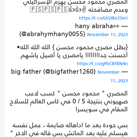
المصري محمود محسن يهزم الإسرائيلي
وعدم مصافحته ✌️👍👍🇵🇸🇵🇸🇵🇸
https://t.co/I2QIBx33eU
— hany abraha👀
(@abrahymhany0055)
November 11, 2023
{بطل مصرى محمود محسن } الله الله الله•
أحسنت جداااااااا يامصرى يا أصيل ياشهم
https://t.co/gPbCBfBN4n
— big father (@bigfather1260)
November
11, 2023
المصري " محمود محسن " كسب لاعب
صهيوني بنتيجة 5 / 0 في كاس العالم للسلاح
المقام في سويسرا
بس حودة بعد ما اداهاله صايمة ، عمل نفسه
هيسلم عليه بعد الماتش بس قاله في الاخر "