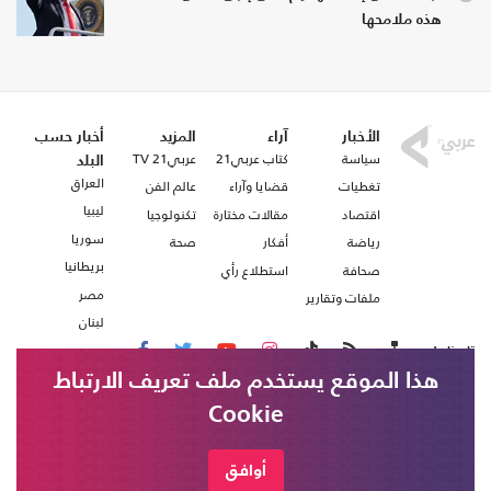
هذه ملامحها
الأخبار
آراء
المزيد
أخبار حسب
سياسة
كتاب عربي21
عربي21 TV
البلد
العراق
تغطيات
قضايا وآراء
عالم الفن
ليبيا
اقتصاد
مقالات مختارة
تكنولوجيا
سوريا
رياضة
أفكار
صحة
بريطانيا
صحافة
استطلاع رأي
مصر
ملفات وتقارير
لبنان
تابعنا على
هذا الموقع يستخدم ملف تعريف الارتباط
Cookie
من نحن
اتصل بنا
شروط الاستخدام
أوافق