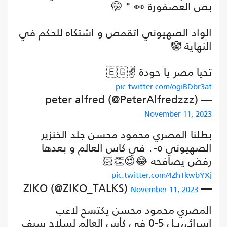
بص العصفورة 👀 " 🤭
الواد الصهيوني اتقمص و اشتكاه للحكم في
النهاية 🤡
تحيا مصر يا حودة 🇪🇬✌️
pic.twitter.com/ogiBDbr3at
— peter alfred (@PeterAlfredzzz)
November 11, 2023
بطلنا المصري محمود محسن جلد الخنزير
الصهيوني ٥-٠ في كاس العالم و بعدها
رفض يصافحه 😂😍👏🏻
pic.twitter.com/4ZhTkwbYXj
— ZIKO (@ZIKO_TALKS)
November 11, 2023
المصري محمود محسن يكتسح لاعب
اسرائـ،،يـل 5-0 في كأس العالم لسلاح سيف