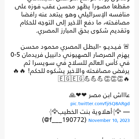
مقطعا مصورا يظهر محسن عقب فوزه على
منافسه الإسرائيلي وهو يبتعد عنه رافضا
مصافحته، ما دفع الأخير إلى التوجه للحكام
وتقديم شكوى بحق المبارز المصري.
🚨 فـيـديـو -البطل المصري محمود محسن
يهزم الصرصار الصهيوني دانييل فريدمان 5-0
في كأس العالم للسلاح في سويسرا ثم
يرفض مصافحته والأخير يشكوه للحكم! 🔥🔥
🔥👏👏👏💪💪💪🇪🇬🇪🇬
عاااش ابن مصر ❤❤🙏
pic.twitter.com/fjiSQ8ARgd
— 🦅𓂆أهلاوية بنت الخطيب𓂆🦅
(@f___190772)
November 10, 2023