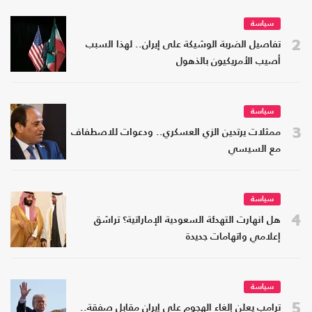
سياسة
2
تفاصيل الضربة الوشيكة على إيران.. لهذا السبب
أصيب الأمريكيون بالذهول
سياسة
3
ممثلات يرتدين الزي العسكري.. ودعوات للاصطفاف
مع السيسي
سياسة
4
هل انهارت التهدئة السعودية الإماراتية؟ تراشق
إعلامي واتهامات جديدة
سياسة
5
ترامب يعلن إلغاء الهجوم على إيران مقابل صفقة..