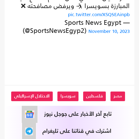
المبارزة بسويسرا 🤺 ويرفض مصافحته ❌
pic.twitter.com/X5QSEAinpb
— Sports News Egypt
(@SportsNewsEgyp2)
November 10, 2023
مصر
فلسطين
سويسرا
الاحتلال الإسرائيلي
تابع آخر الأخبار على جوجل نيوز
اشترك في قناتنا على تليغرام