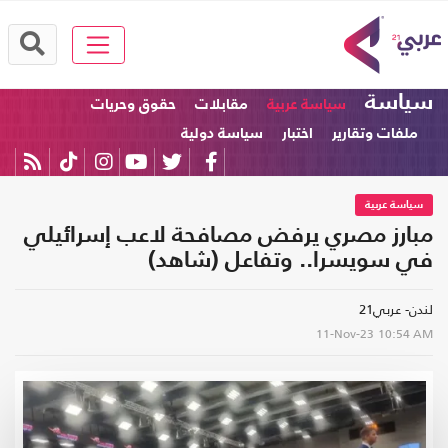
سياسة
سياسة عربية
مقابلات
حقوق وحريات
ملفات وتقارير
اختبار
سياسة دولية
سياسة عربية
مبارز مصري يرفض مصافحة لاعب إسرائيلي
في سويسرا.. وتفاعل (شاهد)
لندن- عربي21
11-Nov-23
10:54 AM