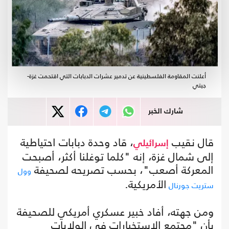
أعلنت المقاومة الفلسطينية عن تدمير عشرات الدبابات التي اقتحمت غزة-
جيتي
شارك الخبر
قال نقيب
، قاد وحدة دبابات احتياطية
إسرائيلي
إلى شمال غزة، إنه "كلما توغلنا أكثر، أصبحت
المعركة أصعب"، بحسب تصريحه لصحيفة
وول
الأمريكية.
ستريت جورنال
ومن جهته، أفاد خبير عسكري أمريكي للصحيفة
بأن "مجتمع الاستخبارات في الولايات