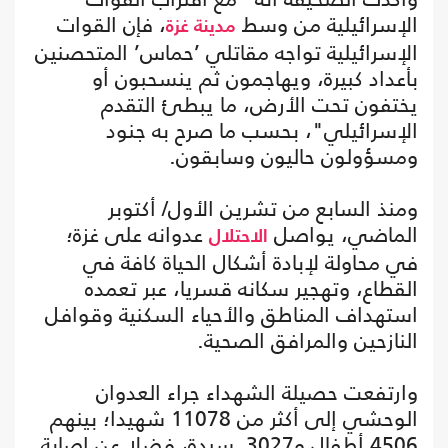
الإسرائيلية من وسط
، فإن القوات
مدينة غزة
الإسرائيلية تواجه مقاتلي ’حماس’ المتحصنين
بأعداد كبيرة، ويهاجمون ثم ينسحبون أو
يختفون تحت الأرض، ما يبطئ التقدم
الإسرائيلي"، بحسب ما صرح به جنود
ومسؤولون حاليون وسابقون.
ومنذ السابع من تشرين الأول/ أكتوبر
الماضي، يواصل
عدوانه على غزة؛
الاحتلال
في محاولة لإبادة أشكال الحياة كافة في
القطاع، وتهجير سكانه قسريا، عبر تعمده
استهداف المناطق والأحياء السكنية وقوافل
النازحين والمرافق الصحية.
وارتفعت حصيلة الشهداء جراء العدوان
الوحشي إلى أكثر من 11078 شهيدا؛ بينهم
4506 أطفال و3027 سيدة، فضلا عن إصابة