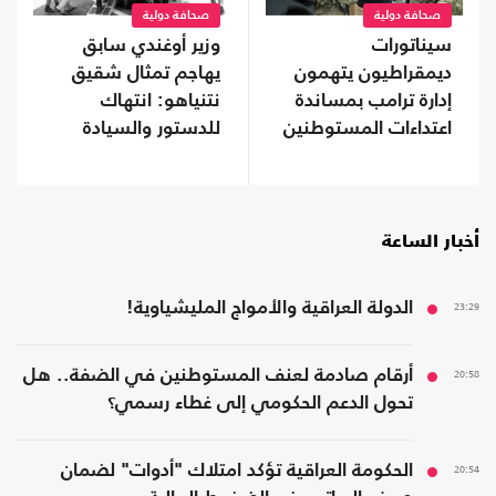
صحافة دولية
صحافة دولية
سيناتورات
وزير أوغندي سابق
ديمقراطيون يتهمون
يهاجم تمثال شقيق
إدارة ترامب بمساندة
نتنياهو: انتهاك
اعتداءات المستوطنين
للدستور والسيادة
وتشويه لذاكرة عنتيبي
أخبار الساعة
23:29
الدولة العراقية والأمواج المليشياوية!
20:58
أرقام صادمة لعنف المستوطنين في الضفة.. هل
تحول الدعم الحكومي إلى غطاء رسمي؟
20:54
الحكومة العراقية تؤكد امتلاك "أدوات" لضمان