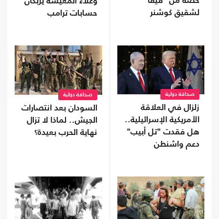
حصة من "فيفا"
وغلاء المعيشة يربكان
لشقيق كوشنر
حسابات ترامب
صحافة دولية
صحافة دولية
زلزال في العلاقة
السودان بعد انتصارات
الأمريكية الإسرائيلية..
الجيش.. لماذا لا تزال
هل فقدت "تل أبيب"
نهاية الحرب بعيدة؟
دعم واشنطن
التاريخي؟