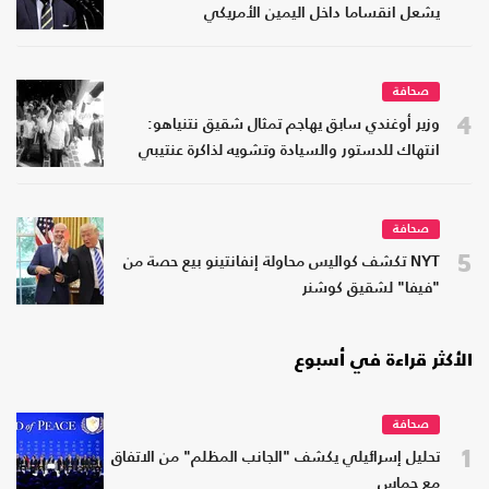
يشعل انقساما داخل اليمين الأمريكي
صحافة
4
وزير أوغندي سابق يهاجم تمثال شقيق نتنياهو:
انتهاك للدستور والسيادة وتشويه لذاكرة عنتيبي
صحافة
5
NYT تكشف كواليس محاولة إنفانتينو بيع حصة من
"فيفا" لشقيق كوشنر
الأكثر قراءة في أسبوع
صحافة
1
تحليل إسرائيلي يكشف "الجانب المظلم" من الاتفاق
مع حماس