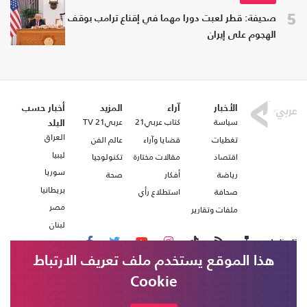
5
صحيفة: قطر لعبت دورا مهما في إقناع ترامب بوقف
الهجوم على إيران
الأخبار
آراء
المزيد
أخبار حسب
سياسة
كتاب عربي21
عربي21 TV
البلد
العراق
تغطيات
قضايا وآراء
عالم الفن
ليبيا
اقتصاد
مقالات مختارة
تكنولوجيا
سوريا
رياضة
أفكار
صحة
بريطانيا
صحافة
استطلاع رأي
مصر
ملفات وتقارير
لبنان
تابعنا على
هذا الموقع يستخدم ملف تعريف الارتباط
Cookie
من نحن
اتصل بنا