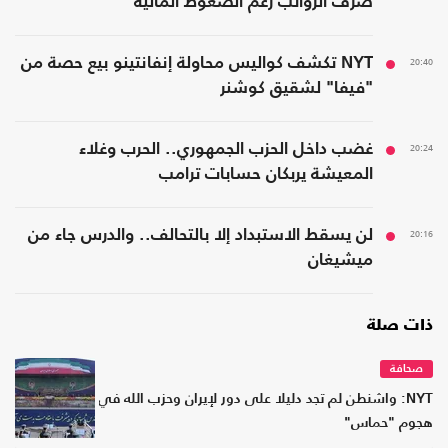
صرف الرواتب رغم الضغوط المالية
20:40
NYT تكشف كواليس محاولة إنفانتينو بيع حصة من
"فيفا" لشقيق كوشنر
20:24
غضب داخل الحزب الجمهوري.. الحرب وغلاء
المعيشة يربكان حسابات ترامب
20:16
لن يسقط الاستبداد إلا بالتحالف.. والدرس جاء من
ميشيغان
ذات صلة
صحافة
NYT: واشنطن لم تجد دليلا على دور لإيران وحزب الله في
هجوم "حماس"