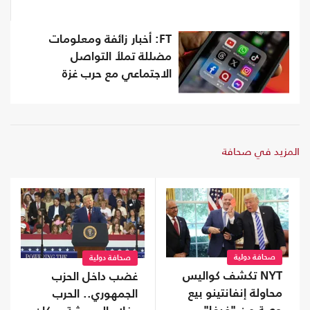
FT: أخبار زائفة ومعلومات
مضللة تملأ التواصل
الاجتماعي مع حرب غزة
المزيد في صحافة
صحافة دولية
صحافة دولية
NYT تكشف كواليس
غضب داخل الحزب
محاولة إنفانتينو بيع
الجمهوري.. الحرب