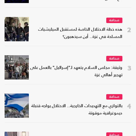
صحافة
2
هذه خطة الاحتلال الخاصة لمستقبل الميليشيات
المسلحة في غزة.. أين سيذهبون؟
صحافة
3
وثيقة: مجلس السلام يتعهد لـ"إسرائيل" بالعمل على
تهجير أهالي غزة
صحافة
4
بالتوازي مع التهديدات الخارجية.. الاحتلال يواجه قنبلة
ديموغرافية موقوتة
صحافة