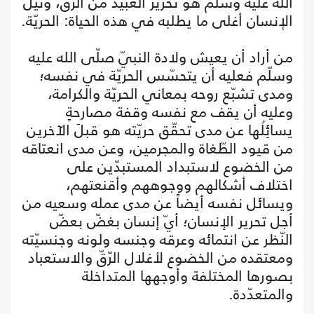
الله عليه وسلّم هو تحرير العبيد من الرّقّ، ونيل
الإنسان أغلى ما يطلبه في هذه الحياة: الحريّة.
من أراد أن يعيش ولادة النبيّ صلّى الله عليه
وسلّم فعليه أن يتحسّس الحريّة في نفسه؛
ومدى تشبّع روحه بمعاني الحريّة والكرامة،
وعليه أن يقف مع نفسه وقفة مصارحةٍ
يسائِلُها عن مدى تحقّق حريّته هو قبلَ الآخرين
من قيود الطّغاة والمجرمين، وعن مدى انعتاقه
من الخضوع لاستبداد المستبدّين على
اختلاف أشكالهم ووجوههم وأقنعتهم،
ويسائل نفسه أيضاً عن مدى عمله وسعيه من
أجل تحرير الإنسان؛ أيّ إنسان بغضّ بعضّ
النّظر عن انتمائه وعرقه وجنسه ولونه وجنسيّته
ومعتقده من الخضوع لأغلال الرّقّ والاستعباد
بصورها المختلفة وأوجهها المتداخلة
والمتعدّدة.