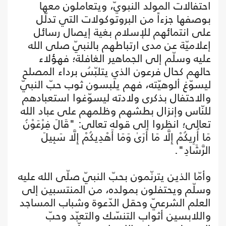
احتفالات المولد النبويّ، ويتعاملون معها
بوصفها جزءاً من البروتوكولات التي تدلّل
على انتمائهم للإسلام بغية إيصال رسائل
إعلاميّة عن مدى ارتباطهم بالنبيّ صلى الله
عليه وسلّم إلى الجماهير الغافلة؛ فهؤلاء
حالهم كحال فرعون الذي يتلبّسُ برداء المصلح
ليسوّغ ألوهيّته، فهم يلبسون ثوب حبّ النبيّ
والاحتفال بذكرى ولادته ليسوّغوا استعبادهم
للنّاس وإنزال بطشهم وظلمهم على عباد الله
تعالى؛ انظروا إلى قوله تعالى: "قَالَ فِرْعَوْنُ
مَا أُرِيكُمْ إِلَّا مَا أَرَىٰ وَمَا أَهْدِيكُمْ إِلَّا سَبِيلَ
الرَّشَادِ".
وأمّا الذين يترنّمون بحبّ النبيّ صلّى الله عليه
وسلّم ويحتفلون بمولده، من المنتسبين إلى
العلم الشرعيّ وحقل الدّعوة وشباب المساجد
واللابسين أثواب التنسّك والتعبّد وحبّ