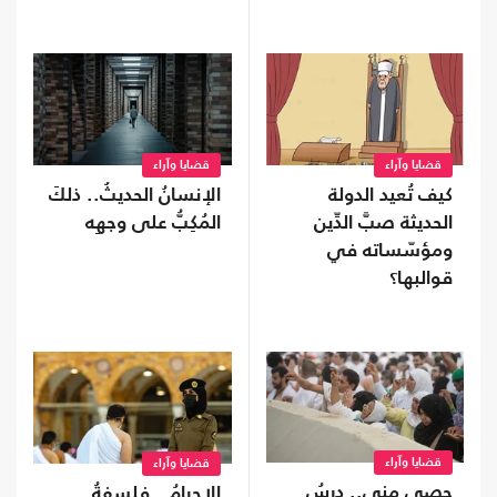
مقاس الخرائط
القرار السياسي؟
القُطرية؟
قضايا وآراء
قضايا وآراء
كيف تُعيد الدولة
الإنسانُ الحديثُ.. ذلكَ
الحديثة صبَّ الدِّين
المُكِبُّ على وجهِه
ومؤسّساته في
قوالبها؟
قضايا وآراء
قضايا وآراء
حصى مِنى.. درسُ
الإحرامُ.. فلسفةُ