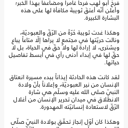
فرحَ أبو لهب فرحاً غامراً ومضاعفاً بهذا الخبر؛
وأعلن أنّه أعتقَ ثويبةَ مكافأة لها على هذه
البشارة الكبيرة.
وهكذا غدت ثويبة حُرّةً من الرّقّ والعبوديّة،
ونالت حريّتها في مجتمعٍ لا يراها إلّا متاعاً يباع
ويشترى، لا إرادة لها ولا حقّ في الحياة، بل لا
حقّ لها في إبداء أدنى رأي في أبسط تفاصيل
حياتها.
لقد كانت هذه الحادثة إيذاناً ببدء مسيرة انعتاق
الإنسان من نير العبوديّة، وإعلاناً بأنّ ولادة
النبيّ صلى الله عليه وسلّم هي شارة
الانطلاق في ميدان تحرير الإنسان من أغلال
الرّقّ لاستعادة إنسانيّته المهدورة.
وهكذا كان أوّل إنجاز تحقّق بولادة النبيّ صلّى