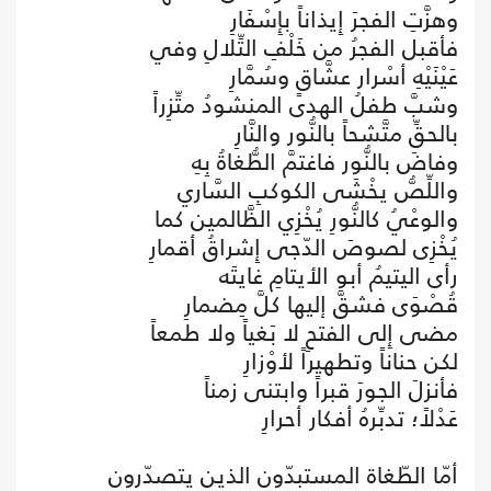
وهزَّتِ الفجرَ إِيذاناً بإِسْفَارِ
فأقبل الفجرُ من خَلْفِ التِّلالِ وفي
عَيْنَيْهِ أسْرار عشَّاقٍ وسُمَّارِ
وشبَّ طفلُ الهدى المنشودُ متِّزِراً
بالحقِّ متَّشحاً بالنُّور والنَّارِ
وفاضَ بالنُّور فاغتمَّ الطُّغاةُ بِهِ
واللِّصُّ يخْشَى الكوكبِ السَّاري
والوعْيُ كالنُّورِ يُخْزِي الظَّالمين كما
يُخْزِى لصوصَ الدّجى إِشراقُ أقمارِ
رأى اليتيمُ أبو الأيتامِ غايتَه
قُصْوَى فشقَّ إليها كلَّ مِضمارِ
مضى إِلى الفتحِ لا بَغياً ولا طمعاً
لكن حناناً وتطهيراً لأوْزارِ
فأنزلَ الجورَ قبراً وابتنى زمناً
عَدْلاً؛ تدبِّرهُ أفكار أحرارِ
أمّا الطّغاة المستبدّون الذين يتصدّرون