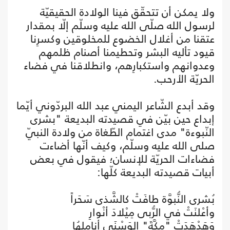
ولا يمكن أن تتحقّق فينا الولادة الحقيقيّة
لرسول الله صلّى الله عليه وسلّم إلّا بمقدار
عتقنا من أغلال الخضوع للمخلوقين وكسرِنا
قيود تأليه البشر وتحطيمنا أصنام ظلمهم
وعدوانهم واستكبارِهم، وانطلاقنا في فضاء
الحريّة الأرحب.
وقد أبدع الشّاعر اليمني عبد الله البردّوني أيّما
إبداع حين بيّن في قصيدته البديعة "بشرى
النّبوءة" مدى اغتمام الطّغاة من ولادة النبيّ
صلى الله عليه وسلّم، وكيف أنّها أضاءت
فضاءات الحريّة للإنسان؛ فيقول في بعض
أبيات قصيدته البديعة كلّها:
بُشرى النُّبوَّة طافَتْ كالشَّذى سَحَراً
وأعْلنَتْ في الرُّبى مِيْلادَ أنْوارِ
وَهَدْهَدَتْ "مكَّةَ" الوَسْنَى أناملهُا