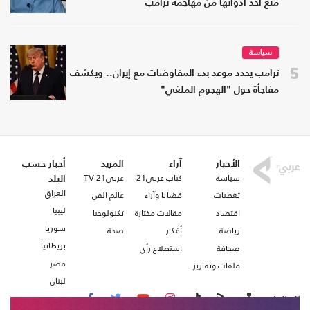
منع أحد أدواتها من مهاجمة ترامب
سياسة
5
ترامب يحدد موعد بدء المفاوضات مع إيران.. ويكشف
مفاجأة حول "الهجوم الملغي"
الأخبار
آراء
المزيد
أخبار حسب
سياسة
كتاب عربي21
عربي21 TV
البلد
العراق
تغطيات
قضايا وآراء
عالم الفن
ليبيا
اقتصاد
مقالات مختارة
تكنولوجيا
سوريا
رياضة
أفكار
صحة
بريطانيا
صحافة
استطلاع رأي
مصر
ملفات وتقارير
لبنان
تابعنا على