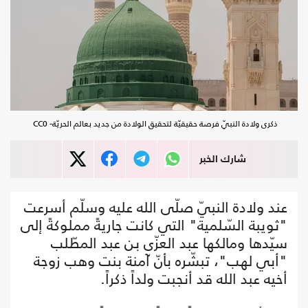
ذكرى ولادة النبيّ فرصة حقيقيّة لتحقيق الولادة من جديد بعالم الحريّة- CC0
شارك الخبر
عند ولادة النبيّ صلّى الله عليه وسلّم أسرعت
"ثويبة السّلمية" التي كانت جاريةً مملوكةً إلى
سيّدها ومالكها عبد العزّى بن عبد المطّلب
"أبي لهب"، تبشّره بأنّ آمنة بنت وهب زوجة
أخيه عبد الله قد أنجبت ولداً ذكراً.