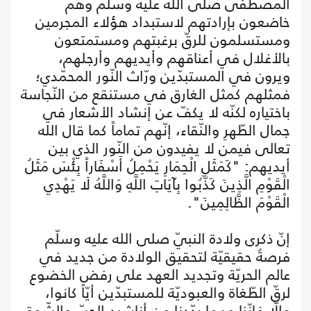
المصطفى صلى الله عليه وسلّم وهم
خاضعون بإرادتهم لاستبداد هؤلاء المجرمين
‏ومستسلمون للرقّ برغبتهم ومستمتعون
بالأغلال في أعناقهم وأيديهم وأرجلهم،
ويرون في المستبدّين ورّاث النّور المحمّدي؛
فمثلهم كمثل الغارق في مستنقع من النّجاسة
باختياره لكنّه لا يكفّ عن إنشاد الأشعار في
جمال الطّهرِ والنّقاء، إنّهم تماماً كما قال الله
تعالى فيمن لا يفيدون من النّور الذي بين
أيديهم: "كَمَثَلِ الْحِمَارِ يَحْمِلُ أَسْفَاراً بِئْسَ مَثَلُ
الْقَوْمِ الَّذِينَ كَذَّبُوا بِآيَاتِ اللَّهِ وَاللَّهُ لَا يَهْدِي
الْقَوْمَ الظَّالِمِينَ".
إنّ ذكرى ولادة النبيّ صلى الله عليه وسلّم
فرصةٌ حقيقيّة لتحقيق الولادة من جديد في
عالم الحريّة وتجديد العهد على رفض الخضوع
لرقّ الطّغاة والعبوديّة للمستبدّين أيّاً كانوا،
وإلّا فإنّنا مهما ردّدنا من أناشيد الحبّ والشّوق