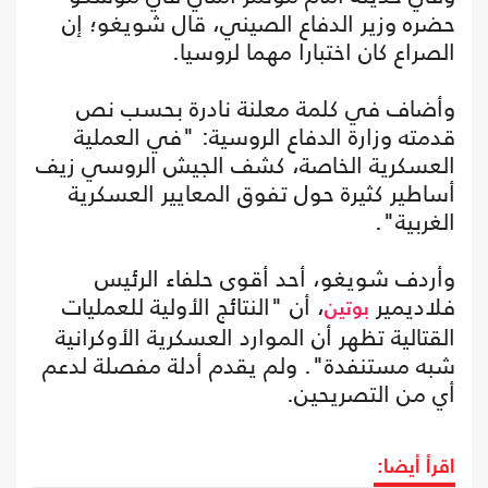
حضره وزير الدفاع الصيني، قال شويغو؛ إن
الصراع كان اختبارا مهما لروسيا.
وأضاف في كلمة معلنة نادرة بحسب نص
قدمته وزارة الدفاع الروسية: "في العملية
العسكرية الخاصة، كشف الجيش الروسي زيف
أساطير كثيرة حول تفوق المعايير العسكرية
الغربية".
وأردف شويغو، أحد أقوى حلفاء الرئيس
فلاديمير
، أن "النتائج الأولية للعمليات
بوتين
القتالية تظهر أن الموارد العسكرية الأوكرانية
شبه مستنفدة". ولم يقدم أدلة مفصلة لدعم
أي من التصريحين.
اقرأ أيضا: