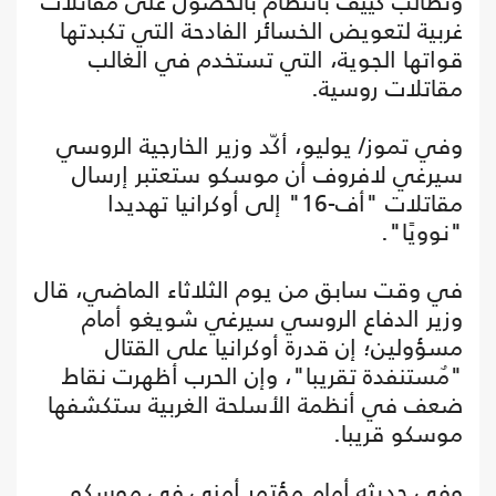
وتطالب كييف بانتظام بالحصول على مقاتلات
غربية لتعويض الخسائر الفادحة التي تكبدتها
قواتها الجوية، التي تستخدم في الغالب
مقاتلات روسية.
وفي تموز/ يوليو، أكّد وزير الخارجية الروسي
سيرغي لافروف أن موسكو ستعتبر إرسال
مقاتلات "أف-16" إلى أوكرانيا تهديدا
"نوويًا".
في وقت سابق من يوم الثلاثاء الماضي، قال
وزير الدفاع الروسي سيرغي شويغو أمام
مسؤولين؛ إن قدرة أوكرانيا على القتال
"مٌستنفدة تقريبا"، وإن الحرب أظهرت نقاط
ضعف في أنظمة الأسلحة الغربية ستكشفها
موسكو قريبا.
وفي حديثه أمام مؤتمر أمني في موسكو