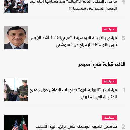
4
ما هي الخطوة التالية لـ"أيباك" بعد خسارتها أمام عبد
الرحمن السيد في ميشيغان؟
سياسة
5
قيادي بالنهضة التونسية لـ "عربي21": أناشد الرئيس
تبون بالوساطة للإفراج عن الغنوشي
الأكثر قراءة في أسبوع
سياسة
1
قيادات بـ "البوليساريو" تفتح باب النقاش حول مقترح
الحكم الذاتي المغربي
سياسة
2
تفاصيل الضربة الوشيكة على إيران.. لهذا السبب