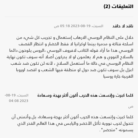
التعليقات (2)
السبت، 19-08-2023
05:18 ص
ناقد لا حاقد
حلال على النظام الروسي الارهاب إستعمال و تجريب كل شيء من
اسلحة فتاكة و مدمرة بينما اوكرانيا لا فقط الخضار و انتظار القصف
الروسي هذا ما أراد قوله الكاذب لافروف الروسي ،الروس يلوحون دائما
بالسلاح النووي و هم لا يعلمون او لا يدركون أصلا أنه سوف تكون نهاية
النظام الروسي في حالة ما أستعمل السلاح ، لأنه لن تكون ضد شعب
اعزل بل سوف تكون ضد دول او منطقة فيها الشعب و اقصد اوروبا
الغربية جارة روسيا
السبت، 19-08-
كلما كبرت وإتسعت هذه الحرب أكون أكثر بهجة وسعادة
04:08
2023
ص
كلما كبرت وإتسعت هذه الحرب أكون أكثر بهجة وسعادة، بل وأتمنى أن
تتحول لحرب نووية تأكل الأخضر واليابس في هذا العالم القذر الذي
يسمونه "متحضر".