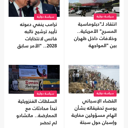
سياسة دولية
سياسة دولية
انتقاد لـ"دبلوماسية
ترامب ينفي دعوته
المسرح" الأمريكية..
تأييد ترشيح نائبه
وخلافات داخل طهران
فانس لانتخابات
بين "المواجهة
2028.. "الأمر سابق
والتفاوض"
لأوانه"
سياسة دولية
سياسة دولية
القضاء الإسباني
السلطات الفنزويلية
يوسع تحقيقاته بشأن
تبدأ محادثات مع
اتهام مسؤولين مغاربة
المعارضة.. ماتشادو
وإسبان حول سبتة
لم تحضر