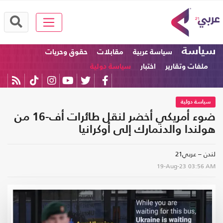
سياسة
سياسة عربية
مقابلات
حقوق وحريات
ملفات وتقارير
اختبار
سياسة دولية
سياسة دولية
ضوء أمريكي أخضر لنقل طائرات أف-16 من
هولندا والدنمارك إلى أوكرانيا
لندن – عربي21
19-Aug-23
03:56 AM