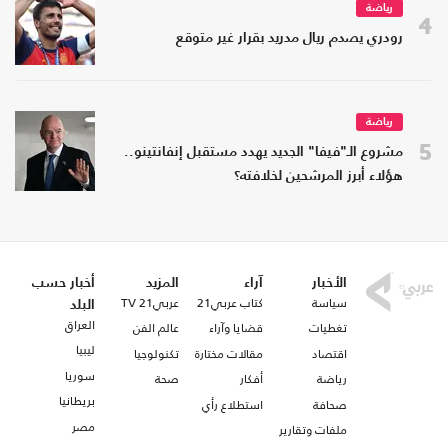
رياضة
4
رودري يصدم ريال مدريد بقرار غير متوقع
رياضة
5
مشروع الـ"فيفا" الجديد يهدد مستقبل إنفانتينو..
هؤلاء أبرز المرشحين لخلافته؟
الأخبار
آراء
المزيد
أخبار حسب
سياسة
كتاب عربي21
عربي21 TV
البلد
العراق
تغطيات
قضايا وآراء
عالم الفن
ليبيا
اقتصاد
مقالات مختارة
تكنولوجيا
سوريا
رياضة
أفكار
صحة
بريطانيا
صحافة
استطلاع رأي
مصر
ملفات وتقارير