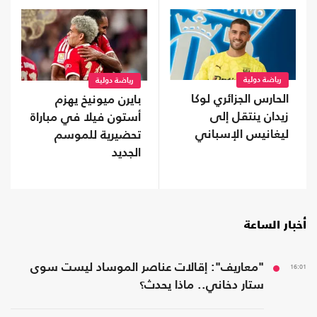
رياضة دولية
رياضة دولية
الحارس الجزائري لوكا
بايرن ميونيخ يهزم
زيدان ينتقل إلى
أستون فيلا في مباراة
ليغانيس الإسباني
تحضيرية للموسم
الجديد
أخبار الساعة
16:01
"معاريف": إقالات عناصر الموساد ليست سوى
ستار دخاني.. ماذا يحدث؟