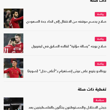
ذات صلة
رياضة
صلاح يحسم موقفه من الانتقال إلى اتحاد جدة السعودي
رياضة
صلاح يوجه "رسالة مؤثرة" لقائده السابق في ليفربول
رياضة
رونالدو يتربع على عرش إنستغرام بـ"أعلى دخل" (صورة)
تغطية ذات صلة
سياسة
جيش الاحتلال والمستوطنون ينكّلون بالفلسطينيين بعد