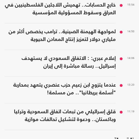
15:54
خارج الحسابات.. تهميش اللاجئين الفلسطينيين في
العراق وسقوط المسؤولية المؤسسية
14:58
لمواجهة الهيمنة الصينية.. ترامب يخصص أكثر من
ملياري دولار لتعزيز إنتاج المعادن الحيوية
14:06
إعلام عبري: : الاتفاق السعودي لا يستهدف
إسرائيل.. رسالة مباشرة إلى إيران
13:20
عندما يتزوج ابن زعيم حزب عنصري يتعهد بمحاربة
"أسلمة بريطانيا".. من مسلمة!
11:19
قلق إسرائيلي من تبعات اتفاق السعودية وتركيا
وباكستان.. ودعوة لتشكيل تحالفات موازية