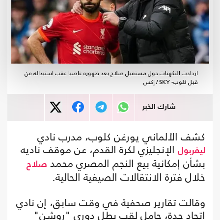
ازدادت التكهنات حول مستقبل صلاح بعد ظهوره غاضبا عقب استبداله من
قبل كلوب- SKY / إكس
شارك الخبر
كشف الألماني يورغن كلوب، مدرب نادي
الإنجليزي لكرة القدم، عن موقف ناديه
ليفربول
بشأن إمكانية بيع النجم المصري محمد
صلاح
خلال فترة الانتقالات الصيفية الحالية.
وقالت تقارير صحفية في وقت سابق، إن نادي
اتحاد جدة، حامل لقب بطل دوري "روشن"