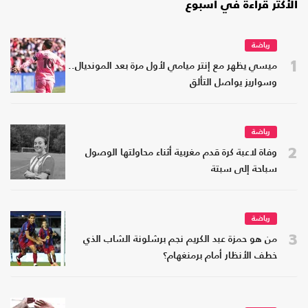
الأكثر قراءة في أسبوع
رياضة
1
ميسي يظهر مع إنتر ميامي لأول مرة بعد المونديال..
وسواريز يواصل التألق
رياضة
2
وفاة لاعبة كرة قدم مغربية أثناء محاولتها الوصول
سباحة إلى سبتة
رياضة
3
من هو حمزة عبد الكريم نجم برشلونة الشاب الذي
خطف الأنظار أمام برمنغهام؟