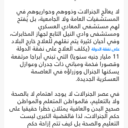
لا يعالَج الجنرالات وذووهم وحواريوهم في
المستشفيات العامة ولا الجامعية، بل يُفتح
لهم مستشفى المعادي العسكري
ومستشفى وادي النيل التابع لجهاز المخابرات،
وفي أحيان كثيرة يتم نقلهم للعلاج خارج البلاد
(يكلف العلاج على نفقة الدولة
على نفقة الدولة
11 مليار جنيه سنويا) التي تبني أبراجا مرتفعة
وقصورا فخمة ومباني ذات جدران وعوازل
يسكنها الجنرال ووزراؤه في العاصمة
العسكرية الجديدة.
في عصر الجنرالات لا يوجد اهتمام لا بالصحة
ولا بالتعليم، فالمواطن المتعلم والمواطن
صحيح البدن والعافية يمثلان خطرا حقيقيا على
حكم الجنرالات، لذا فالقضية الكبرى ليست
التعليم والصحة بل كيف تتم إزاحة حكم