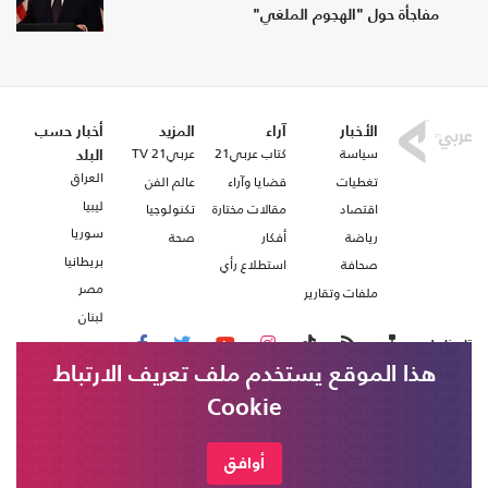
مفاجأة حول "الهجوم الملغي"
الأخبار
آراء
المزيد
أخبار حسب
سياسة
كتاب عربي21
عربي21 TV
البلد
العراق
تغطيات
قضايا وآراء
عالم الفن
ليبيا
اقتصاد
مقالات مختارة
تكنولوجيا
سوريا
رياضة
أفكار
صحة
بريطانيا
صحافة
استطلاع رأي
مصر
ملفات وتقارير
لبنان
تابعنا على
هذا الموقع يستخدم ملف تعريف الارتباط
Cookie
من نحن
اتصل بنا
شروط الاستخدام
أوافق
عربي21 ، جميع الحقوق محفوظة @ 2020