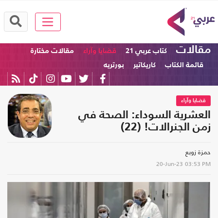
مقالات
كتاب عربي 21
قضايا وآراء
مقالات مختارة
قائمة الكتاب
كاريكاتير
بورتريه
قضايا وآراء
العشرية السوداء: الصحة في
زمن الجنرالات! (22)
حمزة زوبع
20-Jun-23
03:53 PM