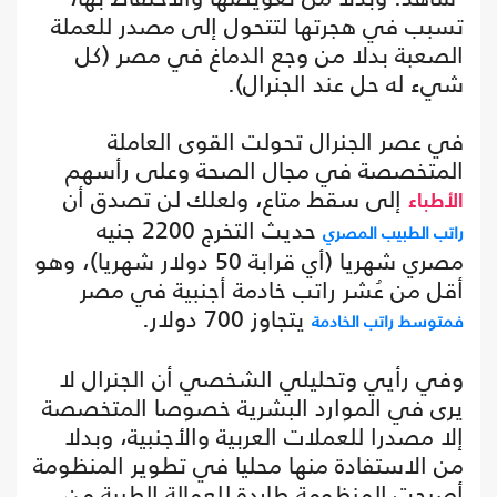
تسبب في هجرتها لتتحول إلى مصدر للعملة
الصعبة بدلا من وجع الدماغ في مصر (كل
شيء له حل عند الجنرال).
في عصر الجنرال تحولت القوى العاملة
المتخصصة في مجال الصحة وعلى رأسهم
إلى سقط متاع، ولعلك لن تصدق أن
الأطباء
حديث التخرج 2200 جنيه
راتب الطبيب المصري
مصري شهريا (أي قرابة 50 دولار شهريا)، وهو
أقل من عُشر راتب خادمة أجنبية في مصر
يتجاوز 700 دولار.
فمتوسط راتب الخادمة
وفي رأيي وتحليلي الشخصي أن الجنرال لا
يرى في الموارد البشرية خصوصا المتخصصة
إلا مصدرا للعملات العربية والأجنبية، وبدلا
من الاستفادة منها محليا في تطوير المنظومة
أصبحت المنظومة طاردة للعمالة الطبية من