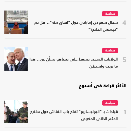
سياسة
4
سجال سعودي إماراتي حول "اتفاق مكة".. هل تم
"تهميش الخليج؟"
سياسة
5
الولايات المتحدة تضغط على نتنياهو بشأن غزة.. هذا
ما تريده واشنطن
الأكثر قراءة في أسبوع
سياسة
1
قيادات بـ "البوليساريو" تفتح باب النقاش حول مقترح
الحكم الذاتي المغربي