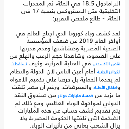
الترامادول 18.5 في المئة، ثم المخدرات
التخليقية مثل الاستروكس بنسبة 17 في
المئة. - طالع ملخص التقرير:
لقد كشف وباء كورونا الذي اجتاح العالم في
أواخر العام 2019 عن ضعف المؤسسة
الصحية المصرية وهشاشتها وعدم قدرتها
على الصمود، وشاهدنا حجم الرعب والهلع من
في العناية المركزة، وكيف
نقص الأكسجين
تساقطت
أمام أعين الناس لأن الدولة والنظام
الكوادر الطبية
لم يقدما الحماية بل حرصا على تكميم الأفواه
و
والممرضات. ورغم أن مصر تلقت
اعتقال الأطباء
ما يزيد عن
من صندوق النقد
خمسة مليارات دولار
الدولي لمواجهة الوباء العظيم، ومع ذلك لم
يتم تقديم كشف حساب عن هذه المليارات
الضخمة التي تلقتها الحكومة المصرية ولا
يزال الشعب يعاني من تأثيرات الوباء.