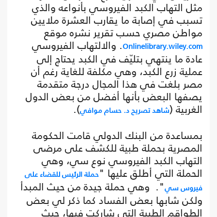
مثل التهاب الكبد الفيروسي بأنواعه والذي
تسبب في إصابة ما يقارب العشرة ملايين
مواطن مصري حسب تقرير نشره موقع
. والالتهاب الفيروسي
Onlinelibrary.wiley.com
عادة ما ينتهي بتليّف في الكبد يحتاج إلى
عملية زرع الكبد، وهي مكلفة للغاية رغم أن
مصر بلغت في هذا المجال درجة متقدمة
يصفها البعض بأنها أفضل من بعض الدول
الغربية (
).
شاهد تصريح د. حسام موافي
بمساعدة من البنك الدولي قامت الحكومة
المصرية بحملة طبية للكشف على مرضى
التهاب الكبد الفيروسي نوع سي، وهي
الحملة التي أطلق عليها "
حملة الرئيس للقضاء على
". وهي حملة جيدة من حيث المبدأ
فيروس سي
ولكن شابها بعض الفساد كما ذكر لي بعض
الطواقم الطبية التي شاركت فيها، حيث