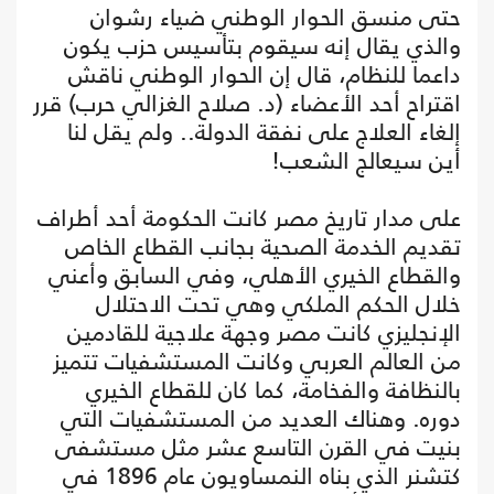
حتى منسق الحوار الوطني ضياء رشوان
والذي يقال إنه سيقوم بتأسيس حزب يكون
داعما للنظام، قال إن الحوار الوطني ناقش
اقتراح أحد الأعضاء (د. صلاح الغزالي حرب) قرر
إلغاء العلاج على نفقة الدولة.. ولم يقل لنا
أين سيعالج الشعب!
على مدار تاريخ مصر كانت الحكومة أحد أطراف
تقديم الخدمة الصحية بجانب القطاع الخاص
والقطاع الخيري الأهلي، وفي السابق وأعني
خلال الحكم الملكي وهي تحت الاحتلال
الإنجليزي كانت مصر وجهة علاجية للقادمين
من العالم العربي وكانت المستشفيات تتميز
بالنظافة والفخامة، كما كان للقطاع الخيري
دوره. وهناك العديد من المستشفيات التي
بنيت في القرن التاسع عشر مثل مستشفى
كتشنر الذي بناه النمساويون عام 1896 في