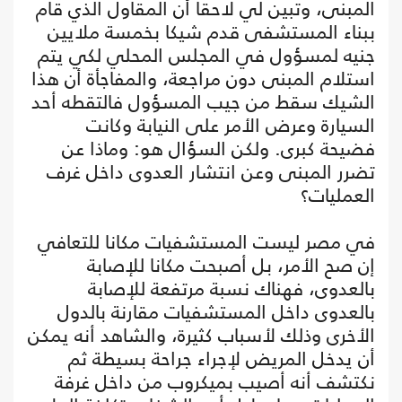
المبنى، وتبين لي لاحقا أن المقاول الذي قام
ببناء المستشفى قدم شيكا بخمسة ملايين
جنيه لمسؤول في المجلس المحلي لكي يتم
استلام المبنى دون مراجعة، والمفاجأة أن هذا
الشيك سقط من جيب المسؤول فالتقطه أحد
السيارة وعرض الأمر على النيابة وكانت
فضيحة كبرى. ولكن السؤال هو: وماذا عن
تضرر المبنى وعن انتشار العدوى داخل غرف
العمليات؟
في مصر ليست المستشفيات مكانا للتعافي
إن صح الأمر، بل أصبحت مكانا للإصابة
بالعدوى، فهناك نسبة مرتفعة للإصابة
بالعدوى داخل المستشفيات مقارنة بالدول
الأخرى وذلك لأسباب كثيرة، والشاهد أنه يمكن
أن يدخل المريض لإجراء جراحة بسيطة ثم
نكتشف أنه أصيب بميكروب من داخل غرفة