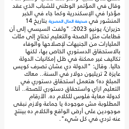
وقال في المؤتمر الوطني للشباب الذي عقد
مؤخرا في الإسكندرية وكما جاء في الخبر
المنشور في
بتاريخ 14
صحيفة المال المصرية
حزيران/ يونيو 2023: "ولفت السيسي إلى أن
قطاعات مثل الصحة والتعليم تحتاج إلى مئات
المليارات من الجنيهات لإصلاحها والوفاء
بالاستحقاق الدستوري الخاص بها، لكنها
تكاليف غير ممكنة في ظل إمكانيات الدولة
حاليا. وقال: "الدولة دي عشان تصرف كويس
عايزة 2 تريليون دولار في السنة.. معاك
المبلغ ده؟ هتعمل استحقاق دستوري في
التعليم ازاي واستحقاق دستوري للصحة.. أنا
كدولة معاية فلوس للكلام ده. الأرقام
المطلوبة مش موجودة يا جماعة ولازم نبقى
موجودين على أرض الواقع والكلام ده بينتج
عنه تردي في كل شيء".