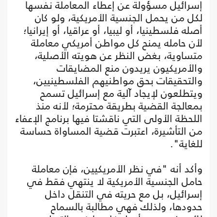
إسرائيل مسؤولة عن إعطاء المعاملة نفسها
لكل من يحمل الجنسية الأمريكية، ولو كان
أصله فلسطينيا، أو ليبيا، أو عراقيا، أو إيرانيا؛
لأن حامله يمنح كل مواطن أمريكي معاملة
متساوية، بغض النظر عن هويته الأصلية،
والأمريكيون يريدون منع المضايقات
والتحقيقات بحق مواطنيهم الفلسطينيين،
ويتطلعون لإيجاد آلية مع إسرائيل تسمح
بمعالجة القضية بطريقة محترمة؛ لأنه منذ
اللحظة الأولى التي ناقشتا فيها برنامج الإعفاء
من التأشيرة، اعتبرت قضية المساواة حساسة
للغاية".
وأكد أنه "في نظر الأمريكيين، فإن معاملة
حامل الجنسية الأمريكية لا ينتهي فقط في
إسرائيل، بل مع حريته في التنقل داخل
حدودها، ولذلك فهي مطالبة بالسماح