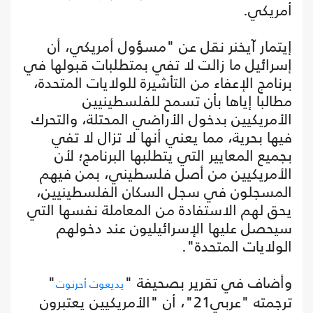
أمريكي.
إيتمار آيخنر نقل عن "مسؤول أمريكي، أن
إسرائيل ما زالت لا تفي بمتطلبات قبولها في
برنامج الإعفاء من التأشيرة للولايات المتحدة،
مطالبا إياها بأن تسمح للفلسطينيين
الأمريكيين بدخول الأراضي المحتلة، والتحرك
فيها بحرية، مما يعني أنها لا تزال لا تفي
بجميع المعايير التي يتطلبها البرنامج؛ لأن
الأمريكيين من أصل فلسطيني، بمن فيهم
المسجلون في سجل السكان الفلسطينيين،
يحق لهم الاستفادة من المعاملة نفسها التي
سيحصل عليها الإسرائيليون عند دخولهم
الولايات المتحدة".
وأضاف في تقرير بصحيفة "
"
يديعوت أحرنوت
ترجمته "عربي21"، أن "الأمريكيين يعتبرون