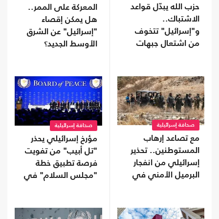
حزب الله يبدّل قواعد
المعركة على الممر..
الاشتباك..
هل يمكن إقصاء
و"إسرائيل" تتخوف
"إسرائيل" عن الشرق
من اشتعال جبهات
الأوسط الجديد؟
متعددة
صحافة إسرائيلية
صحافة إسرائيلية
مع تصاعد إرهاب
مؤرخ إسرائيلي يحذر
المستوطنين.. تحذير
"تل أبيب" من تفويت
إسرائيلي من انفجار
فرصة تطبيق خطة
البرميل الأمني في
"مجلس السلام" في
الضفة
غزة