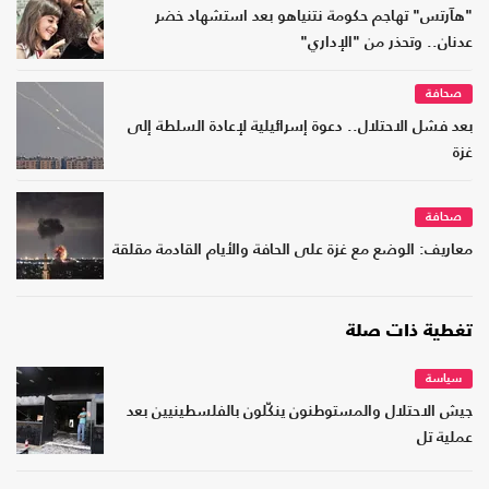
"هآرتس" تهاجم حكومة نتنياهو بعد استشهاد خضر
عدنان.. وتحذر من "الإداري"
صحافة
بعد فشل الاحتلال.. دعوة إسرائيلية لإعادة السلطة إلى
غزة
صحافة
معاريف: الوضع مع غزة على الحافة والأيام القادمة مقلقة
تغطية ذات صلة
سياسة
جيش الاحتلال والمستوطنون ينكّلون بالفلسطينيين بعد
عملية تل