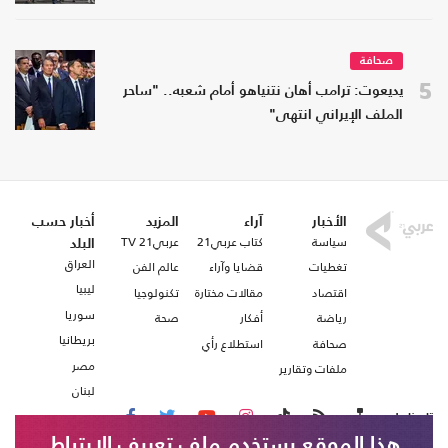
صحافة
5
يديعوت: ترامب أهان نتنياهو أمام شعبه.. "ساحر
الملف الإيراني انتهى"
الأخبار
آراء
المزيد
أخبار حسب
سياسة
كتاب عربي21
عربي21 TV
البلد
العراق
تغطيات
قضايا وآراء
عالم الفن
ليبيا
اقتصاد
مقالات مختارة
تكنولوجيا
سوريا
رياضة
أفكار
صحة
بريطانيا
صحافة
استطلاع رأي
مصر
ملفات وتقارير
لبنان
تابعنا على
هذا الموقع يستخدم ملف تعريف الارتباط