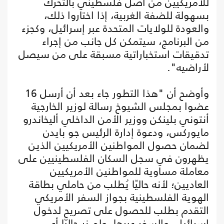
للأمريكيين من أصل فلسطيني بالتحرك
بسهولة للضفة الغربية، إذا اختاروا ذلك،
والعودة للولايات المتحدة عبر إسرائيل، وكجزء
من البرنامج، سيتمكن كل جانب من إجراء
تدقيقات استخباراتية مسبقة على من سيصل
لأراضيه".
وأوضح أن "هذا التطور جاء بعد أن أرسل 16
عضوا بمجلس الشيوخ رسالة لوزير الخارجية
أنتوني بلينكن ووزير الأمن الداخلي أليخاندرو
مايوركس، ودعوة إدارة الرئيس جو بايدن
لضمان حصول المواطنين الأمريكيين الذين
يظهرون في سجل السكان الفلسطينيين على
معاملة مساوية للمواطنين الأمريكيين
العاديين؛ لأنه حاليّا يُطلب من حاملي بطاقة
الهوية الفلسطينية بجواز السفر الأمريكي
التقدم بطلب للحصول على تصريح لدخول
إسرائيل، والسفر عبرها، ولم نر حاليّا أي