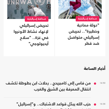
صحافة إسرائيلية
صحافة إسرائيلية
"دولة معادية
تحريض إسرائيلي
وخطيرة".. تحريض
لإنهاء نشاط الأونروا
إسرائيلي متواصل
في غزة.. "سلاح
ضد قطر
أيديولوجي"
أخبار الساعة
14:50
من فاس إلى كامبريدج.. رحلات ابن بطوطة تكشف
انتقال المعرفة بين الشرق والغرب
14:36
حزب الله يبدّل قواعد الاشتباك.. و"إسرائيل"