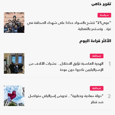
تقرير خاص
سياسة
"عربي21" تتشح بالسواد حدادا على شهداء الصحافة في
غزة.. وتستمر بالتغطية
الأكثر قراءة اليوم
صحافة
1
الهجرة العكسية تؤرق الاحتلال.. عشرات الآلاف من
الإسرائيليين غادروا دون عودة
صحافة
2
"دولة معادية وخطيرة".. تحريض إسرائيلي متواصل
ضد قطر