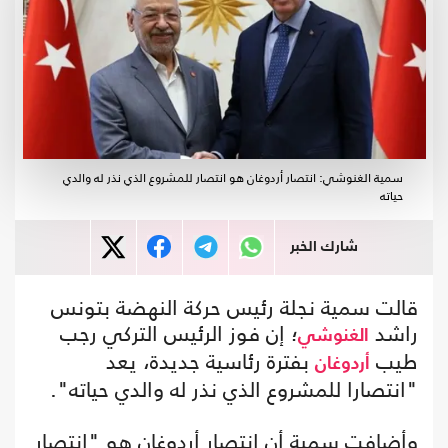
سمية الغنوشي: انتصار أردوغان هو انتصار للمشروع الذي نذر له والدي
حياته
شارك الخبر
قالت سمية نجلة رئيس حركة النهضة بتونس
راشد
؛ إن فوز الرئيس التركي رجب
الغنوشي
طيب
بفترة رئاسية جديدة، يعد
أردوغان
"انتصارا للمشروع الذي نذر له والدي حياته".
وأضافت سمية أن انتصار أردوغان هو "انتصار