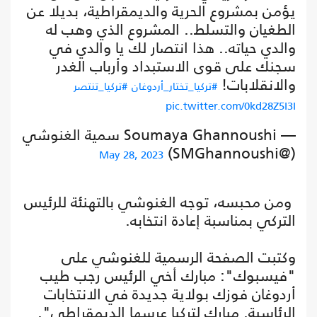
يؤمن بمشروع الحرية والديمقراطية، بديلا عن
الطغيان والتسلط.. المشروع الذي وهب له
والدي حياته.. هذا انتصار لك يا والدي في
سجنك على قوى الاستبداد وأرباب الغدر
والانقلابات!
#تركيا_تختار_أردوغان
#تركيا_تنتصر
pic.twitter.com/0kd28Z5I3I
— Soumaya Ghannoushi سمية الغنوشي
(@SMGhannoushi)
May 28, 2023
ومن محبسه، توجه الغنوشي بالتهنئة للرئيس
التركي بمناسبة إعادة انتخابه.
وكتبت الصفحة الرسمية للغنوشي على
"فيسبوك": مبارك أخي الرئيس رجب طيب
أردوغان فوزك بولاية جديدة في الانتخابات
الرئاسية. مبارك لتركيا عرسها الديمقراطي".