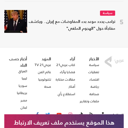
سياسة
5
ترامب يحدد موعد بدء المفاوضات مع إيران.. ويكشف
مفاجأة حول "الهجوم الملغي"
الأخبار
آراء
المزيد
أخبار حسب
سياسة
كتاب عربي21
عربي21 TV
البلد
العراق
تغطيات
قضايا وآراء
عالم الفن
ليبيا
اقتصاد
مقالات مختارة
تكنولوجيا
سوريا
رياضة
أفكار
صحة
بريطانيا
صحافة
استطلاع رأي
مصر
ملفات وتقارير
لبنان
تابعنا على
هذا الموقع يستخدم ملف تعريف الارتباط