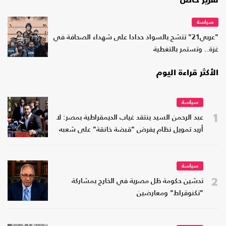
تقرير خاص
سياسة
"عربي21" تتشح بالسواد حدادا على شهداء الصحافة في
غزة.. وتستمر بالتغطية
الأكثر قراءة اليوم
سياسة
1
عبد الرحمن السيد ينتقد غياب الديمقراطية بمصر: لا
أريد تمويل نظام يفرض "قبضة خانقة" على شعبه
سياسة
2
تدشين حكومة ظل مصرية في الخارج بمشاركة
"تكنوقراط" ومعارضين