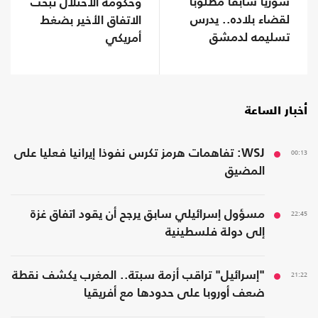
سوريا سابقا مطلوبا
وحكومة الاحتلال تبحث
لقضاء بلاده.. يدرس
الاتفاق الأخير بضغط
تسليمه لدمشق
أمريكي
أخبار الساعة
00:13
WSJ: تفاهمات هرمز تكرس نفوذا إيرانيا فعليا على
المضيق
22:45
مسؤول إسرائيلي سابق يرجح أن يقود اتفاق غزة
إلى دولة فلسطينية
21:22
"إسرائيل" تراقب أزمة سبتة.. المغرب يكشف نقطة
ضعف أوروبا على حدودها مع أفريقيا