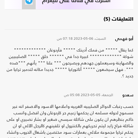
اشترك في قناتنا على تليغرام
التعليقات (5)
السبت، 06-05-2023
07:18 ص
أبو فهمي
كما يقال """"" من فمك أدينك """"" فأردوغان """""""""""""
شوكة """"""""""""" كبيرة جدا في """""" حلق """"" الصليبيين
والصهاينة وسيعملون جهدهم ويصرحون """ علنا """ يأنهم """ضده
""". فهل سيضعون """"" أتاتوركيا """"" جديدا مكانه لتدمير تركيا من
جديد ؟.
الجمعة، 05-05-2023
05:08 ص
سعدو
حسب رغبات الدوائر الصليبيه الغربيه واعلامها الاسود والاصفر انه غير
مسموح لدوله مسلمه ان يحكمها زعيم حر كاردوغان وان افضل وانسب
حاكم بنظرهم ان يكون على شاكلة سيسي صغير او بشار نصيري او على
شاكلة فراخ زايد ليتم تحريكهم بالكنترول او تلقينهم كالرجل الآلي او ان
يحكم تركيا مجموعة ملالي بعمارات سود مختصين باشعال الحروب وانشاء