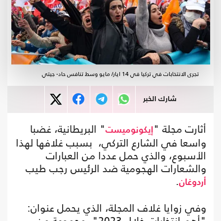
تجرى الانتخابات في تركيا في 14 ايار/ مايو وسط تنافس حاد- جيتي
شارك الخبر
أثارت مجلة "
" البريطانية، غضبا
إيكونوميست
واسعا في الشارع التركي، بسبب غلافها لهذا
الأسبوع، والذي حمل عددا من العبارات
والشعارات الهجومية ضد الرئيس رجب طيب
.
أردوغان
وفي زوايا غلاف المجلة، الذي يحمل عنوان:
"أهم انتخابات خلال 2023"، مجموعة من