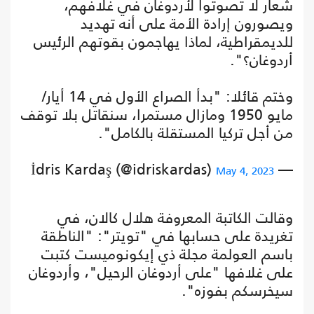
شعار لا تصوتوا لأردوغان في غلافهم،
ويصورون إرادة الأمة على أنه تهديد
للديمقراطية، لماذا يهاجمون بقوتهم الرئيس
أردوغان؟".
وختم قائلا: "بدأ الصراع الأول في 14 أيار/
مايو 1950 ومازال مستمرا، سنقاتل بلا توقف
من أجل تركيا المستقلة بالكامل".
— İdris Kardaş (@idriskardas)
May 4, 2023
وقالت الكاتبة المعروفة هلال كالان، في
تغريدة على حسابها في "تويتر": "الناطقة
باسم العولمة مجلة ذي إيكونوميست كتبت
على غلافها "على أردوغان الرحيل"، وأردوغان
سيخرسكم بفوزه".