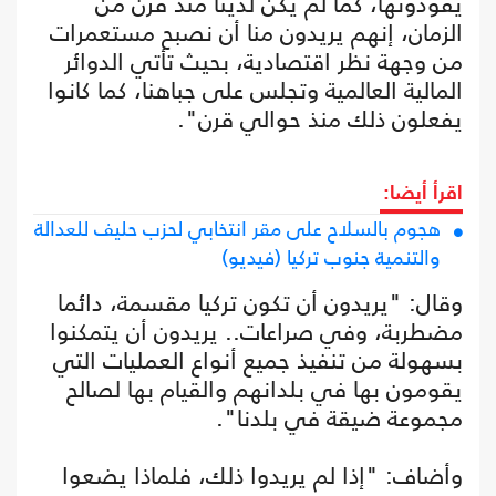
يقودونها، كما لم يكن لدينا منذ قرن من
الزمان، إنهم يريدون منا أن نصبح مستعمرات
من وجهة نظر اقتصادية، بحيث تأتي الدوائر
المالية العالمية وتجلس على جباهنا، كما كانوا
يفعلون ذلك منذ حوالي قرن".
اقرأ أيضا:
هجوم بالسلاح على مقر انتخابي لحزب حليف للعدالة
والتنمية جنوب تركيا (فيديو)
وقال: "يريدون أن تكون تركيا مقسمة، دائما
مضطربة، وفي صراعات.. يريدون أن يتمكنوا
بسهولة من تنفيذ جميع أنواع العمليات التي
يقومون بها في بلدانهم والقيام بها لصالح
مجموعة ضيقة في بلدنا".
وأضاف: "إذا لم يريدوا ذلك، فلماذا يضعوا