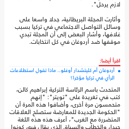
لازم يرحل".
وأثارت المجلة البريطانية، جدلا واسعا على
وسائل التواصل الاجتماعي في تركيا بسبب
غلافها، وأشار البعض إلى أن المجلة تبدي
موقفها ضد أردوغان في كل انتخابات.
اقرأ أيضا:
أردوغان أم كليتشدار أوغلو.. ماذا تقول استطلاعات
الرأي في تركيا مؤخرا؟
المتحدث باسم الرئاسة التركية إبراهيم كالن،
كتب في تغريدة على "تويتر": "إنهم
متحمسون مرة أخرى، وأضافوا هذه المرة أن
"الحكومة الجديدة للمعارضة ستصلح العلاقات
المتضررة مع الغرب"، أعرف هذه هذه اللغة
جيدا، والخطاب والسياق الذي يقال فيه، كونوا