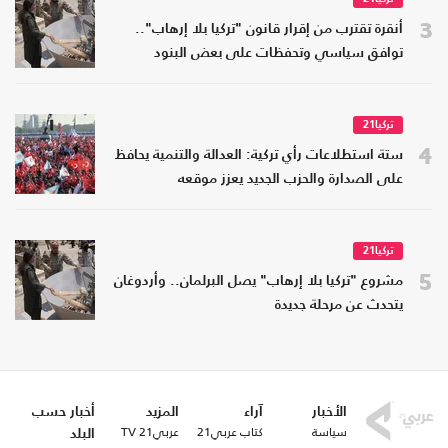
3
أنقرة تقترب من إقرار قانون "تركيا بلا إرهاب"..
توافق سياسي وتحفظات على بعض البنود
تركيا21
4
ستة استطلاعات رأي تركية: العدالة والتنمية يحافظ
على الصدارة والحزب الجديد يعزز موقعه
تركيا21
5
مشروع "تركيا بلا إرهاب" يصل البرلمان.. وأردوغان
يتحدث عن مرحلة جديدة
الأخبار
آراء
المزيد
أخبار حسب
سياسة
كتاب عربي21
عربي21 TV
البلد