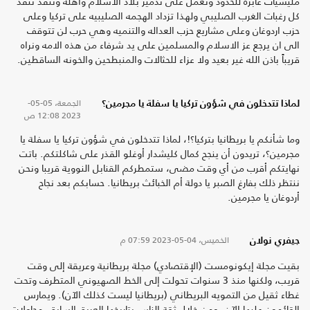
مليشيات عابره للحدود وتعمل على تدمير بلاد الاسلام واهله وتنفذ تنفذ
كل رغبات الغرب الصليبي ولهذا تزداد الهجمه الصليبيه على تركيا وعلى
حزب اردوغان وعلى مشاريع حزب العداله والتنميه وهي حرب لن تتوقف
الى ان يرجع عز الاسلام والمسلمين على يد شرفاء من هذه الامه ونراه
قريباً باذن الله غير بعيد ولا عزاء للحثالات والمنبطحين والخونه الساقطين.
الجمعة، 05-05-
لماذا تتدخلون في شؤون تركيا يا سفلة يا مجرمين؟
2023
12:08 ص
وما شأنكم يا بريطانيا بتركيا؟!، لماذا تتدخلون في شؤون تركيا يا سفلة يا
مجرمين؟، تريدون أن ينجح كمال كليشدار أوغلو القذر على شاكلتكم. باتت
نهايتكم أقرب من أي وقت مضى، ستمطركم القنابل النووية قريبا ونحن
ننتظر ذلك بفارغ الصبر يا دولة أم الخبائث بريطانيا. حسابكم بعد نجاح
أردوغان يا مجرمين.
الخميس، 04-05-2023
07:59 م
جيفري نولان
بقيت مجلة إيكونومست (الإقتصادي) مجلة بريطانية وعريقة إلى وقت
قريب، ولكنها منذ 3 سنوات تحولت إلى الخط الصهيوني المتطرف وتحت
غطاء ثقيل من التمويه البريطاني (بريطانيا ليست كذلك الآن). ويمارس
القائمون عليها الآن، ومن خلال ثقة الناس بتاريخها العريق السابق، محاولات