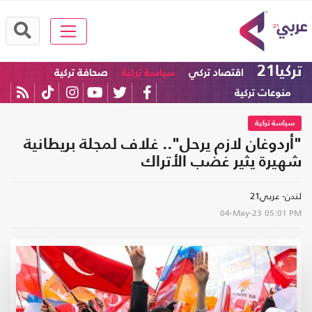
تركيا21
اقتصاد تركي
سياسة تركية
صحافة تركية
منوعات تركية
سياسة تركية
"أردوغان لازم يرحل".. غلاف لمجلة بريطانية
شهيرة يثير غضب الأتراك
لندن- عربي21
04-May-23
05:01 PM