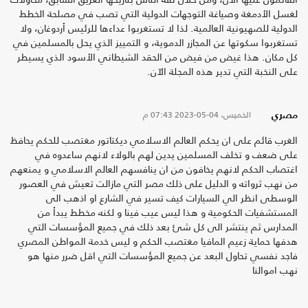
لغسل الأدمغة وصياغة التوجهات الدولية التي تصب في مصلحة الخطط
الدولية للصهيونية العالمية. لذا لا تستغربوا عداءها للرئيس أردوغان، ولا
تستغربوا سكوتها عن المجازر الدموية، و التمييز الذي يحل بالمسلمين في
كل مكان. هذا غيض من فيض من الحقد الشيطاني الأسود الذي يسيطر
على النخبة التي تدير هذه المجلة الآن.
الخميس، 04-05-2023
07:43 م
مصري
الغرب قائم على ان يحكم العالم الاسلامي ديكتاتور مغتصب للحكم يحافظ
على ضعف و تخلف المسلمين يدين لهم بالولاء لانهم ساعدوه في
اغتصاب الحكم لانهم يخافون من ان ينافسهم العالم الاسلامي و يمنعهم
من نهب ثرواته و الدليل على ذلك مصر التي مازالت تعيش في العصور
الوسطى انظر الي السيارات كيف تسير في الشارع او اذهب الى
المستشفيات الحكومية و هذا ليس عيب فينا و لكنه مخطط يبدأ من
المدارس ثم ينتشر الى كل شئ بعد ذلك في جميع المؤسسات التي
هدفها حماية زعيم المافيا مغتصب الحكم و ليس خدمة المواطن المصري
فاجد نفسي تحاول البعد عن جميع المؤسسات التي اقل ضرر منها هو
نهب اموالنا