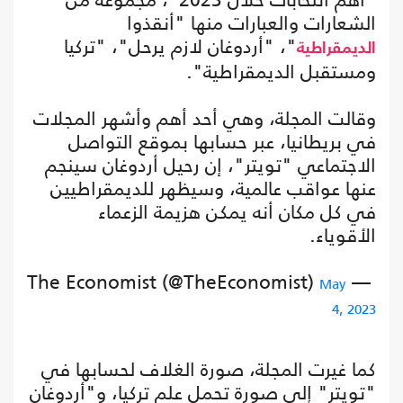
الشعارات والعبارات منها "أنقذوا
"، "أردوغان لازم يرحل"، "تركيا
الديمقراطية
ومستقبل الديمقراطية".
وقالت المجلة، وهي أحد أهم وأشهر المجلات
في بريطانيا، عبر حسابها بموقع التواصل
الاجتماعي "تويتر"، إن رحيل أردوغان سينجم
عنها عواقب عالمية، وسيظهر للديمقراطيين
في كل مكان أنه يمكن هزيمة الزعماء
الأقوياء.
— The Economist (@TheEconomist)
May
4, 2023
كما غيرت المجلة، صورة الغلاف لحسابها في
"تويتر" إلى صورة تحمل علم تركيا، و"أردوغان