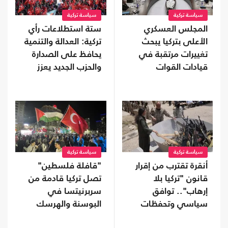
سياسة تركية
سياسة تركية
المجلس العسكري
ستة استطلاعات رأي
الأعلى بتركيا يبحث
تركية: العدالة والتنمية
تغييرات مرتقبة في
يحافظ على الصدارة
قيادات القوات
والحزب الجديد يعزز
المسلحة
موقعه
سياسة تركية
سياسة تركية
أنقرة تقترب من إقرار
"قافلة فلسطين"
قانون "تركيا بلا
تصل تركيا قادمة من
إرهاب".. توافق
سربرنيتسا في
سياسي وتحفظات
البوسنة والهرسك
على بعض البنود
(صور)