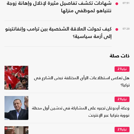
07:51
شهادات تكشف تفاصيل مثيرة لإذلال وإهانة زوجة
نتنياهو لموظفي منزلها
07:20
كيف تحولت العلاقة الشخصية بين ترامب وإنفانتينو
إلى أزمة سياسية؟
ذات صلة
تركيا21
هل تعكس استطلاعات الرأي المختلفة نبض الشارع في
تركيا؟
تركيا21
وعكة أردوغان تجبره على المشاركة في تدشين أول محطة
نووية بتركيا عبر الإنترنت
تركيا21