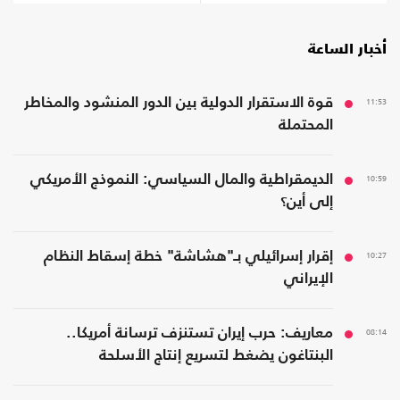
أخبار الساعة
11:53
قوة الاستقرار الدولية بين الدور المنشود والمخاطر
المحتملة
10:59
الديمقراطية والمال السياسي: النموذج الأمريكي
إلى أين؟
10:27
إقرار إسرائيلي بـ"هشاشة" خطة إسقاط النظام
الإيراني
08:14
معاريف: حرب إيران تستنزف ترسانة أمريكا..
البنتاغون يضغط لتسريع إنتاج الأسلحة