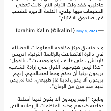
هادئين، فقد ولت الأيام التي كانت تعطى
التعليمات فيها لبلدي، الكلمة الأخيرة للشعب
في صندوق الاقتراع".
— İbrahim Kalın (@ikalin1)
May 4, 2023
ورد منسق مركز مكافحة المعلومات المضللة
في دائرة الاتصالات بالرئاسة التركية، إدريس
كارداش ، على غلاف إيكونوميست"، بالقول:
"هذا ليس هجومهم الأول على إرادة الشعب،
يريدون تركيا أن تُحكم وفقا لمصالحهم، إنهم
يريدون ألا يكون لدينا غاز طبيعي، كما لم يكن
لدينا منذ قرن من الزمان".
وتابع: "إنهم يريدون ألا يكون لدينا أسلحة
دفاعية ضدهم وضد المنظمات الإرهابية التي