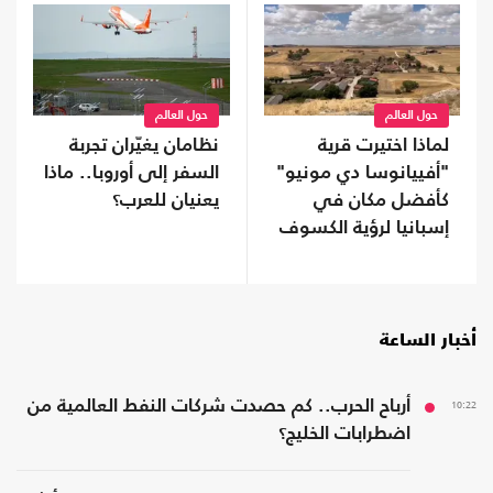
حول العالم
حول العالم
لماذا اختيرت قرية
نظامان يغيّران تجربة
"أفييانوسا دي مونيو"
السفر إلى أوروبا.. ماذا
كأفضل مكان في
يعنيان للعرب؟
إسبانيا لرؤية الكسوف
المقبل؟
أخبار الساعة
10:22
أرباح الحرب.. كم حصدت شركات النفط العالمية من
اضطرابات الخليج؟