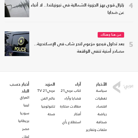
4
زلزال قوي يهز الجزيرة الشمالية في نيوزيلندا.. لا أنباء
عن ضحايا
من هنا وهناك
5
بعد تداول فيديو مزعوم لنحر شاب في الإسكندرية..
مصادر أمنية تنفي الواقعة
الأخبار
آراء
المزيد
أخبار حسب
سياسة
كتاب عربي21
عربي21 TV
البلد
العراق
تغطيات
قضايا وآراء
عالم الفن
ليبيا
اقتصاد
مقالات مختارة
تكنولوجيا
سوريا
رياضة
أفكار
صحة
بريطانيا
صحافة
استطلاع رأي
مصر
ملفات وتقارير
لبنان