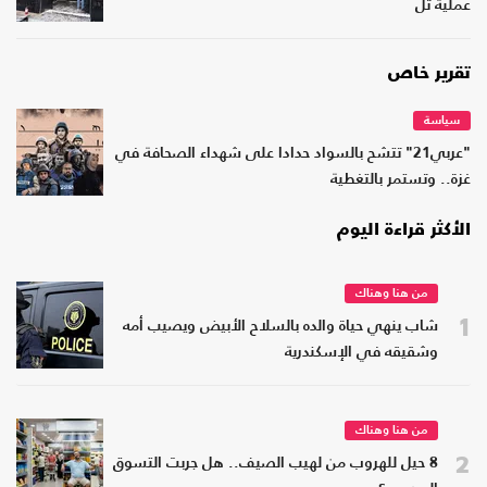
عملية تل
تقرير خاص
سياسة
"عربي21" تتشح بالسواد حدادا على شهداء الصحافة في
غزة.. وتستمر بالتغطية
الأكثر قراءة اليوم
من هنا وهناك
1
شاب ينهي حياة والده بالسلاح الأبيض ويصيب أمه
وشقيقه في الإسكندرية
من هنا وهناك
2
8 حيل للهروب من لهيب الصيف.. هل جربت التسوق