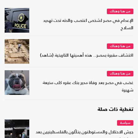
من هنا وهناك
الإعدام في مصر لشخص اغتصب والدته تحت تهديد
السلاح
من هنا وهناك
اكتشاف مقبرة بمصر.. هذه أهميتها التاريخية (شاهد)
من هنا وهناك
غضب في مصر بعد وفاة مدير بنك عقره كلب مذيعة
شهيرة
تغطية ذات صلة
سياسة
جيش الاحتلال والمستوطنون ينكّلون بالفلسطينيين بعد