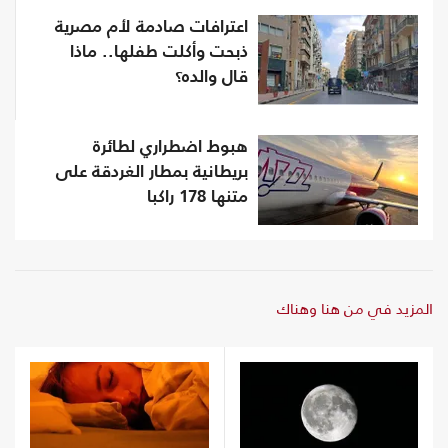
اعترافات صادمة لأم مصرية
ذبحت وأكلت طفلها.. ماذا
قال والده؟
هبوط اضطراري لطائرة
بريطانية بمطار الغردقة على
متنها 178 راكبا
المزيد في من هنا وهناك