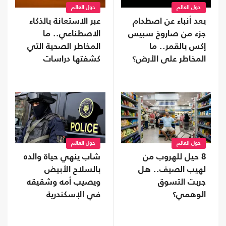
حول العالم
حول العالم
بعد أنباء عن اصطدام
عبر الاستعانة بالذكاء
جزء من صاروخ سبيس
الاصطناعي.. ما
إكس بالقمر.. ما
المخاطر الصحية التي
المخاطر على الأرض؟
كشفتها دراسات
النوم؟
حول العالم
حول العالم
8 حيل للهروب من
شاب ينهي حياة والده
لهيب الصيف.. هل
بالسلاح الأبيض
جربت التسوق
ويصيب أمه وشقيقه
الوهمي؟
في الإسكندرية