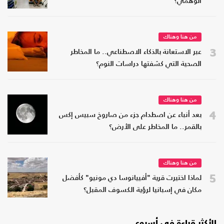
الوهمي؟
من هنا وهناك
3
عبر الاستعانة بالذكاء الاصطناعي.. ما المخاطر
الصحية التي كشفتها دراسات النوم؟
من هنا وهناك
4
بعد أنباء عن اصطدام جزء من صاروخ سبيس إكس
بالقمر.. ما المخاطر على الأرض؟
من هنا وهناك
5
لماذا اختيرت قرية "أفييانوسا دي مونيو" كأفضل
مكان في إسبانيا لرؤية الكسوف المقبل؟
الأكثر قراءة في أسبوع