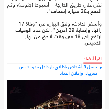
نقل على طريق الخارجة – أسيوط (جنوب)، وتم
الدفع بـ26 سيارة إسعاف".
وأسفر الحادث، وفق البيان، عن "وفاة 17
راكبا، وإصابة 29 آخرين"، لكن عدد الوفيات
ارتفع إلى 18 في وقت لاحق من نهار
الخميس.
اقرأ أيضا:
مقتل 9 أشخاص بإطلاق نار داخل مدرسة في
صربيا.. وإعلان الحداد