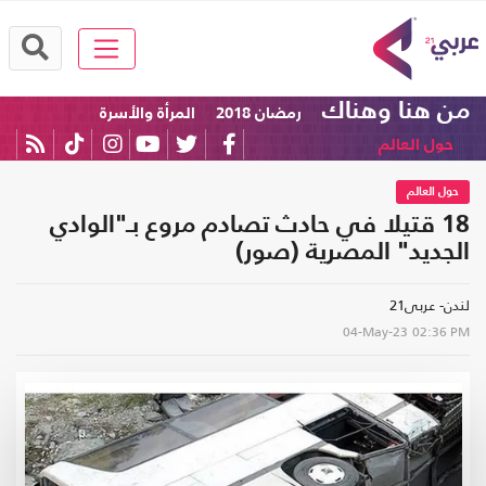
من هنا وهناك
رمضان 2018
المرأة والأسرة
حول العالم
حول العالم
18 قتيلا في حادث تصادم مروع بـ"الوادي
الجديد" المصرية (صور)
لندن- عربى21
04-May-23
02:36 PM