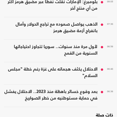
09:05
بلومبرغ: الإمارات نقلت نفطا عبر مضيق هرمز أكثر
من أي منتج آخر
07:38
الذهب يواصل صعوده مع تراجع الدولار وآمال
بانفراج أزمة مضيق هرمز
06:56
لأول مرة منذ سنوات.. سوريا تتجاوز احتياجاتها
السنوية من القمح
06:48
الاحتلال يكثف هجماته على غزة رغم خطة "مجلس
السلام"
06:36
بعد وقوع خسائر باهظة منذ 2023.. الاحتلال يفشل
في حماية مستوطنيه من خطر الصواريخ
ذات صلة