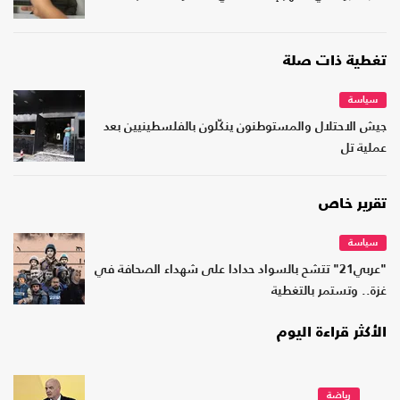
تغطية ذات صلة
سياسة
جيش الاحتلال والمستوطنون ينكّلون بالفلسطينيين بعد
عملية تل
تقرير خاص
سياسة
"عربي21" تتشح بالسواد حدادا على شهداء الصحافة في
غزة.. وتستمر بالتغطية
الأكثر قراءة اليوم
رياضة