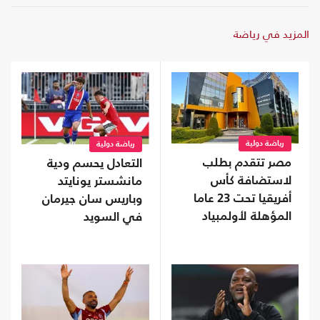
المزيد في رياضة
رياضة دولية
رياضة دولية
مصر تتقدم بطلب
التعادل يحسم ودية
لاستضافة كأس
مانشستر يونايتد
أفريقيا تحت 23 عاما
وباريس سان جيرمان
المؤهلة لأولمبياد
في السويد
2028