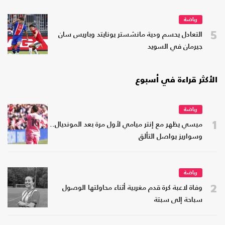
رياضة
5
التعادل يحسم ودية مانشستر يونايتد وباريس سان
جيرمان في السويد
الأكثر قراءة في أسبوع
رياضة
1
ميسي يظهر مع إنتر ميامي لأول مرة بعد المونديال..
وسواريز يواصل التألق
رياضة
2
وفاة لاعبة كرة قدم مغربية أثناء محاولتها الوصول
سباحة إلى سبتة