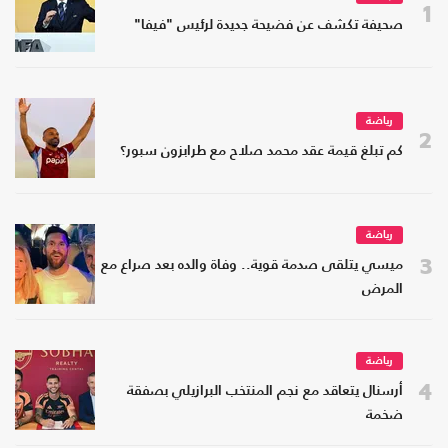
1
صحيفة تكشف عن فضيحة جديدة لرئيس "فيفا"
رياضة
2
كم تبلغ قيمة عقد محمد صلاح مع طرابزون سبور؟
رياضة
3
ميسي يتلقى صدمة قوية.. وفاة والده بعد صراع مع
المرض
رياضة
4
أرسنال يتعاقد مع نجم المنتخب البرازيلي بصفقة
ضخمة