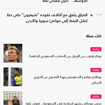
الأوسط.. "دليل فقدان ثقة"
17:14
العراق يتفق مع ائتلاف تقوده "شيفرون" على خط
لنقل النفط إلى موانئ سوريا والأردن
ذات صلة
رياضة
رونار يقترب من الرحيل عن المنتخب السعودي (شاهد)
رياضة
رونالدو يفاجئ السعوديين بهذا التصريح عن الدوري
المحلي
رياضة
مدرب روماني يشهر إسلامه في السعودية.. تعرف عليه