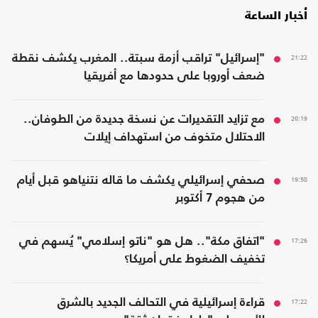
أخبار الساعة
21:22
"إسرائيل" تراقب أزمة سبتة.. المغرب يكشف نقطة
ضعف أوروبا على حدودها مع أفريقيا
20:19
مع تزايد التقديرات عن نسخة جديدة من الطوفان..
الاحتلال متخوف من استهداف إيلات
19:58
صحفي إسرائيلي يكشف ما قاله نتنياهو قبل أيام
من هجوم 7 أكتوبر
17:26
"اتفاق مكة".. هل هو "ناتو إسلامي" يُسهم في
تخفيف الضغوط على أمريكا؟
17:22
قراءة إسرائيلية في التحالف الجديد بالشرق