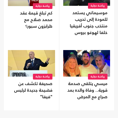
رياضة دولية
رياضة دولية
موسيماني يستعد
كم تبلغ قيمة عقد
للعودة إلى تدريب
محمد صلاح مع
منتخب جنوب أفريقيا
طرابزون سبور؟
خلفا لهوغو بروس
رياضة دولية
رياضة دولية
ميسي يتلقى صدمة
صحيفة تكشف عن
قوية.. وفاة والده بعد
فضيحة جديدة لرئيس
صراع مع المرض
"فيفا"