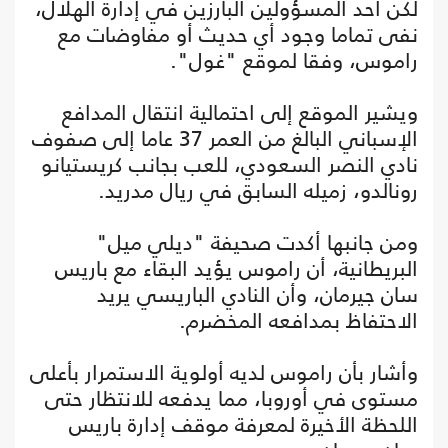
لكن أحد المسؤولين البارزين في إدارة الهلال،
نفى تماما وجود أي حديث أو مفاوضات مع
راموس، وفقا لموقع "غول".
ويشير الموقع إلى احتمالية انتقال المدافع
الإسباني البالغ من العمر 37 عاما إلى صفوف
نادي النصر السعودي، للعب بجانب كريستيانو
رونالدو، زميله السابق في ريال مدريد.
ومن جانبها أكدت صحيفة "ديلي ميل"
البريطانية، أن راموس يؤيد البقاء مع باريس
سان جيرمان، وأن النادي الباريسي يريد
الاحتفاظ بمدافعه المخضرم.
وأشار بأن راموس لديه أولوية الاستمرار بأعلى
مستوى في أوروبا، مما يدفعه للانتظار حتى
اللحظة الأخيرة لمعرفة موقف إدارة باريس